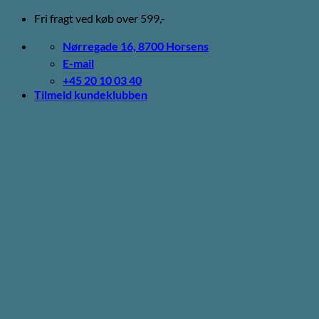
Fortsæt
Fri fragt ved køb over 599,-
til
indhold
Nørregade 16, 8700 Horsens
E-mail
+45 20 10 03 40
Tilmeld kundeklubben