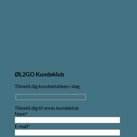
ØL2GO Kundeklub
Tilmeld dig kundeklubben i dag
Tilmeld dig til vores kundeklub
Navn*
E-mail*