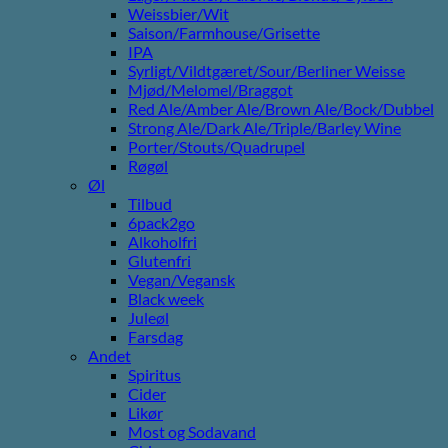
Weissbier/Wit
Saison/Farmhouse/Grisette
IPA
Syrligt/Vildtgæret/Sour/Berliner Weisse
Mjød/Melomel/Braggot
Red Ale/Amber Ale/Brown Ale/Bock/Dubbel
Strong Ale/Dark Ale/Triple/Barley Wine
Porter/Stouts/Quadrupel
Røgøl
Øl
Tilbud
6pack2go
Alkoholfri
Glutenfri
Vegan/Vegansk
Black week
Juleøl
Farsdag
Andet
Spiritus
Cider
Likør
Most og Sodavand