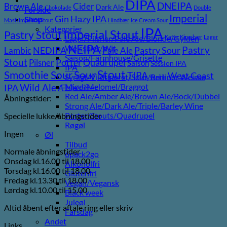
DIPA
DNEIPA
Brown Ale
Cider
Dark Ale
Chokolade
Double
Forside
Imperial
Gin
Hazy IPA
Shop
Mash Imperial Stout
Hindbær
Ice Cream Sour
Kategorier
IPA
Imperial Stout
Pastry Stout
Lager/Pilsner/Pale Ale/Blonde/Gylden
Kaffe
Kirsebær
Lager
NEIPA
Weissbier/Wit
Pastry
NEDIPA
Pastry Sour
Lambic
Pale Ale
Saison/Farmhouse/Grisette
Stout
Porter
Quadrupel
Pilsner
Saison
Session IPA
IPA
Stout
Sour
Smoothie Sour
TIPA
West Coast
Syrligt/Vildtgæret/Sour/Berliner Weisse
Vanilje
Wild Ale
Mjød/Melomel/Braggot
IPA
Æble cider
Red Ale/Amber Ale/Brown Ale/Bock/Dubbel
Åbningstider:
Strong Ale/Dark Ale/Triple/Barley Wine
Porter/Stouts/Quadrupel
Specielle lukke/åbningstider
Røgøl
Ingen
Øl
Tilbud
Normale åbningstider
6pack2go
Onsdag kl.16.00 til 18.00
Alkoholfri
Torsdag kl.16.00 til 18.00
Glutenfri
Fredag kl.13.30 til 18.00
Vegan/Vegansk
Lørdag kl.10.00 til 15.00
Black week
Juleøl
Altid åbent efter aftale ring eller skriv
Farsdag
Andet
Links