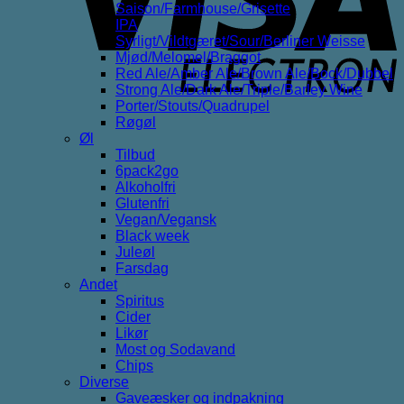
Saison/Farmhouse/Grisette
IPA
Syrligt/Vildtgæret/Sour/Berliner Weisse
Mjød/Melomel/Braggot
Red Ale/Amber Ale/Brown Ale/Bock/Dubbel
Strong Ale/Dark Ale/Triple/Barley Wine
Porter/Stouts/Quadrupel
Røgøl
Øl
Tilbud
6pack2go
Alkoholfri
Glutenfri
Vegan/Vegansk
Black week
Juleøl
Farsdag
Andet
Spiritus
Cider
Likør
Most og Sodavand
Chips
Diverse
Gaveæsker og indpakning