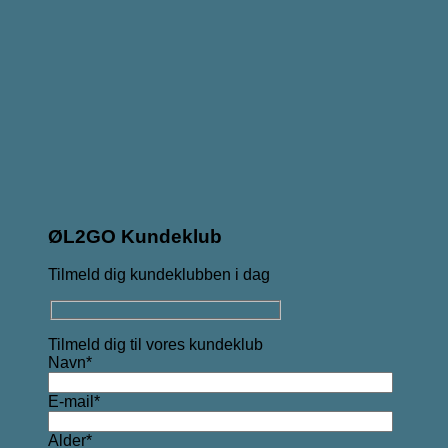
ØL2GO Kundeklub
Tilmeld dig kundeklubben i dag
Tilmeld dig til vores kundeklub
Navn*
E-mail*
Alder*