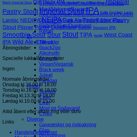
Imperial
Gin
Hazy IPA
Mash Imperial Stout
Hindbær
Ice Cream Sour
Syrligt/Vildtgæret/Sour/Berliner Weisse
IPA
Mjød/Melomel/Braggot
Imperial Stout
Pastry Stout
Kaffe
Kirsebær
Lager
Red Ale/Amber Ale/Brown Ale/Bock/Dubbel
NEIPA
NEDIPA
Pastry Sour
Pastry
Lambic
Strong Ale/Dark Ale/Triple/Barley Wine
Pale Ale
Porter/Stouts/Quadrupel
Stout
Porter
Quadrupel
Pilsner
Saison
Session IPA
Røgøl
Stout
Smoothie Sour
Sour
TIPA
West Coast
Vanilje
Øl
IPA
Wild Ale
Æble cider
Tilbud
6pack2go
Åbningstider:
Alkoholfri
Specielle lukke/åbningstider
Glutenfri
Vegan/Vegansk
Ingen
Black week
Juleøl
Normale åbningstider
Farsdag
Onsdag kl.16.00 til 18.00
Andet
Torsdag kl.16.00 til 18.00
Spiritus
Fredag kl.13.30 til 18.00
Cider
Lørdag kl.10.00 til 15.00
Likør
Most og Sodavand
Altid åbent efter aftale ring eller skriv
Chips
Diverse
Links
Gaveæsker og indpakning
Glas
Handelsbetingelser
Ølsmagning