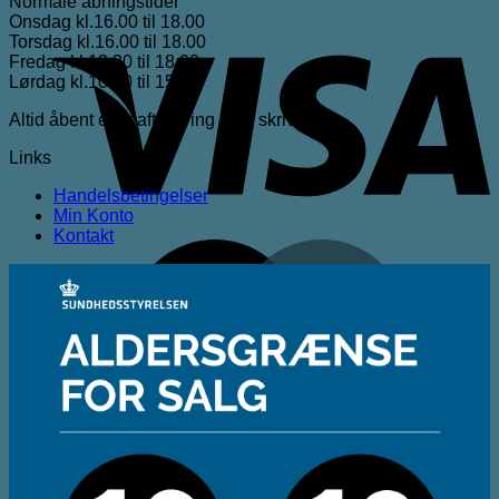
Normale åbningstider
Onsdag kl.16.00 til 18.00
V
Torsdag kl.16.00 til 18.00
Fredag kl.13.30 til 18.00
Lørdag kl.10.00 til 15.00
Altid åbent efter aftale ring eller skriv
Links
Handelsbetingelser
Min Konto
Kontakt
M