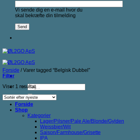
Vi sende dig en e-mail hvor du
skal bekræfte din tilmelding
Forside
/
Varer tagged “Belgisk Dubbel”
Filter
Søg
Viser 1 resultat
efter:
Forside
Shop
Kategorier
Lager/Pilsner/Pale Ale/Blonde/Gylden
Weissbier/Wit
Saison/Farmhouse/Grisette
IPA