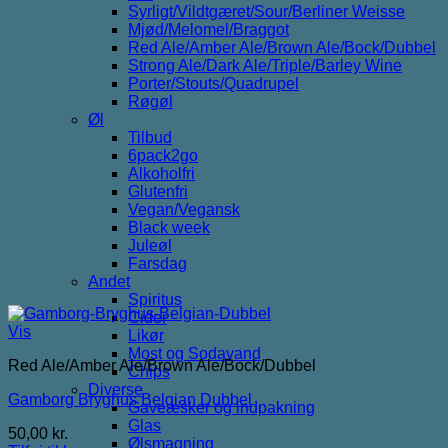
Syrligt/Vildtgæret/Sour/Berliner Weisse
Mjød/Melomel/Braggot
Red Ale/Amber Ale/Brown Ale/Bock/Dubbel
Strong Ale/Dark Ale/Triple/Barley Wine
Porter/Stouts/Quadrupel
Røgøl
Øl
Tilbud
6pack2go
Alkoholfri
Glutenfri
Vegan/Vegansk
Black week
Juleøl
Farsdag
Andet
Spiritus
Cider
Vis
Likør
Most og Sodavand
Red Ale/Amber Ale/Brown Ale/Bock/Dubbel
Chips
Diverse
Gamborg Bryghus Belgian Dubbel
Gaveæsker og indpakning
Glas
50,00
kr.
Ølsmagning