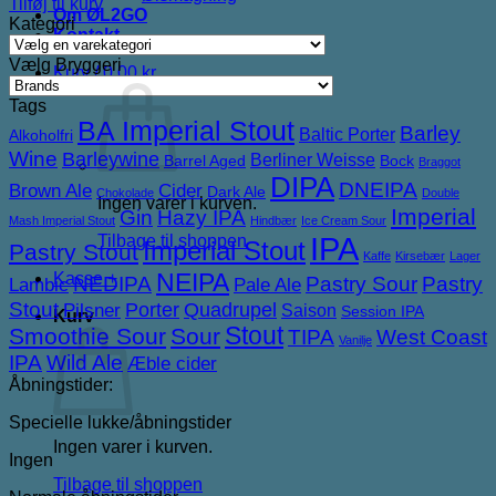
Tilføj til kurv
Om ØL2GO
Kategori
Kontakt
Vælg Bryggeri
Kurv /
0,00
kr.
Tags
BA Imperial Stout
Barley
Baltic Porter
Alkoholfri
Wine
Barleywine
Berliner Weisse
Barrel Aged
Bock
Braggot
DIPA
DNEIPA
Brown Ale
Cider
Dark Ale
Chokolade
Double
Ingen varer i kurven.
Imperial
Gin
Hazy IPA
Mash Imperial Stout
Hindbær
Ice Cream Sour
IPA
Tilbage til shoppen
Imperial Stout
Pastry Stout
Kaffe
Kirsebær
Lager
NEIPA
Kasse
+
NEDIPA
Pastry Sour
Pastry
Lambic
Pale Ale
Stout
Porter
Quadrupel
Pilsner
Saison
Session IPA
Kurv
Stout
Smoothie Sour
Sour
TIPA
West Coast
Vanilje
IPA
Wild Ale
Æble cider
Åbningstider:
Specielle lukke/åbningstider
Ingen varer i kurven.
Ingen
Tilbage til shoppen