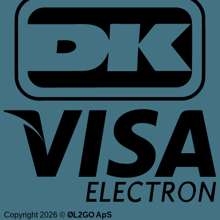
V
E
Copyright 2026 ©
ØL2GO ApS