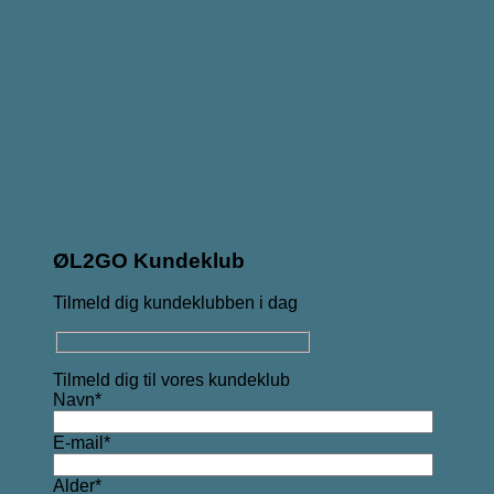
ØL2GO Kundeklub
Tilmeld dig kundeklubben i dag
Tilmeld dig til vores kundeklub
Navn*
E-mail*
Alder*