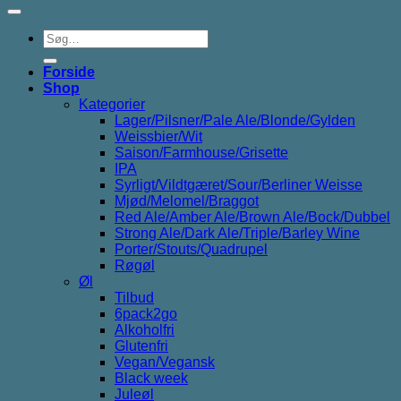
Søg
efter:
Forside
Shop
Kategorier
Lager/Pilsner/Pale Ale/Blonde/Gylden
Weissbier/Wit
Saison/Farmhouse/Grisette
IPA
Syrligt/Vildtgæret/Sour/Berliner Weisse
Mjød/Melomel/Braggot
Red Ale/Amber Ale/Brown Ale/Bock/Dubbel
Strong Ale/Dark Ale/Triple/Barley Wine
Porter/Stouts/Quadrupel
Røgøl
Øl
Tilbud
6pack2go
Alkoholfri
Glutenfri
Vegan/Vegansk
Black week
Juleøl