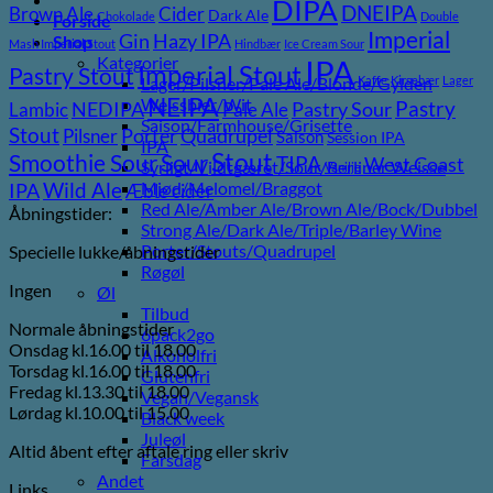
DIPA
DNEIPA
Brown Ale
Cider
Dark Ale
Chokolade
Double
Forside
Imperial
Gin
Hazy IPA
Shop
Mash Imperial Stout
Hindbær
Ice Cream Sour
Kategorier
IPA
Imperial Stout
Pastry Stout
Lager/Pilsner/Pale Ale/Blonde/Gylden
Kaffe
Kirsebær
Lager
NEIPA
Weissbier/Wit
Pastry
NEDIPA
Pastry Sour
Lambic
Pale Ale
Saison/Farmhouse/Grisette
Stout
Porter
Quadrupel
Pilsner
Saison
Session IPA
IPA
Stout
Sour
Smoothie Sour
TIPA
West Coast
Syrligt/Vildtgæret/Sour/Berliner Weisse
Vanilje
Wild Ale
Mjød/Melomel/Braggot
IPA
Æble cider
Red Ale/Amber Ale/Brown Ale/Bock/Dubbel
Åbningstider:
Strong Ale/Dark Ale/Triple/Barley Wine
Porter/Stouts/Quadrupel
Specielle lukke/åbningstider
Røgøl
Ingen
Øl
Tilbud
Normale åbningstider
6pack2go
Onsdag kl.16.00 til 18.00
Alkoholfri
Torsdag kl.16.00 til 18.00
Glutenfri
Fredag kl.13.30 til 18.00
Vegan/Vegansk
Lørdag kl.10.00 til 15.00
Black week
Juleøl
Altid åbent efter aftale ring eller skriv
Farsdag
Andet
Links