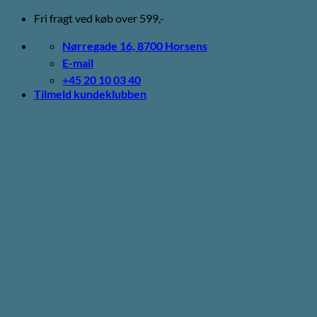
Fortsæt
Fri fragt ved køb over 599,-
til
indhold
Nørregade 16, 8700 Horsens
E-mail
+45 20 10 03 40
Tilmeld kundeklubben