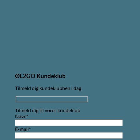
ØL2GO Kundeklub
Tilmeld dig kundeklubben i dag
Tilmeld dig til vores kundeklub
Navn*
E-mail*