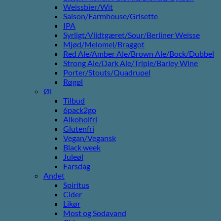
Weissbier/Wit
Saison/Farmhouse/Grisette
IPA
Syrligt/Vildtgæret/Sour/Berliner Weisse
Mjød/Melomel/Braggot
Red Ale/Amber Ale/Brown Ale/Bock/Dubbel
Strong Ale/Dark Ale/Triple/Barley Wine
Porter/Stouts/Quadrupel
Røgøl
Øl
Tilbud
6pack2go
Alkoholfri
Glutenfri
Vegan/Vegansk
Black week
Juleøl
Farsdag
Andet
Spiritus
Cider
Likør
Most og Sodavand