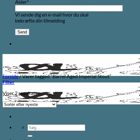
Alder*
Vi sende dig en e-mail hvor du skal
bekræfte din tilmelding
Forside
/
Varer tagged “Barrel Aged Imperial Stout”
Filter
Sorteret
Viser 2 resultater
efter
seneste
Søg
efter: