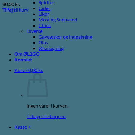
Spiritus
80,00
kr.
Cider
Tilføj til kurv
Likør
Most og Sodavand
Chips
Diverse
Gaveæsker og indpakning
Glas
Ølsmagning
Om ØL2GO
Kontakt
Kurv /
0,00
kr.
Ingen varer i kurven.
Tilbage til shoppen
Kasse
+