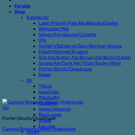
Forside
Shop
Kategorier
Lager/Pilsner/Pale Ale/Blonde/Gylden
Weissbier/Wit
Saison/Farmhouse/Grisette
IPA
Syrligt/Vildtgæret/Sour/Berliner Weisse
Mjød/Melomel/Braggot
Red Ale/Amber Ale/Brown Ale/Bock/Dubbel
Strong Ale/Dark Ale/Triple/Barley Wine
Porter/Stouts/Quadrupel
Røgøl
Øl
Tilbud
6pack2go
Alkoholfri
Glutenfri
Vis
Vegan/Vegansk
Black week
Porter/Stouts/Quadrupel
Juleøl
Farsdag
Gamma Brewing Object Magnitude
Andet