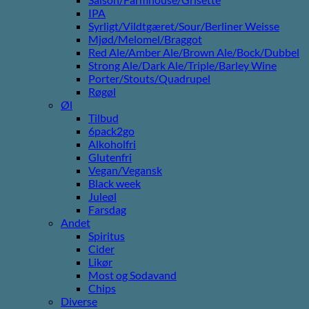
IPA
Syrligt/Vildtgæret/Sour/Berliner Weisse
Mjød/Melomel/Braggot
Red Ale/Amber Ale/Brown Ale/Bock/Dubbel
Strong Ale/Dark Ale/Triple/Barley Wine
Porter/Stouts/Quadrupel
Røgøl
Øl
Tilbud
6pack2go
Alkoholfri
Glutenfri
Vegan/Vegansk
Black week
Juleøl
Farsdag
Andet
Spiritus
Cider
Likør
Most og Sodavand
Chips
Diverse