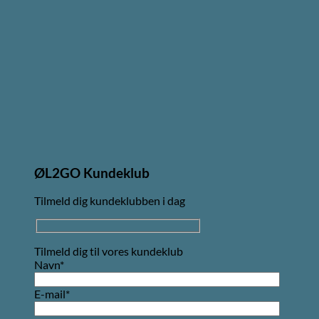
ØL2GO Kundeklub
Tilmeld dig kundeklubben i dag
Tilmeld dig til vores kundeklub
Navn*
E-mail*