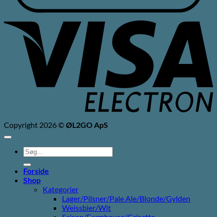
V
E
Copyright 2026 ©
ØL2GO ApS
Søg
efter:
Forside
Shop
Kategorier
Lager/Pilsner/Pale Ale/Blonde/Gylden
Weissbier/Wit
Saison/Farmhouse/Grisette