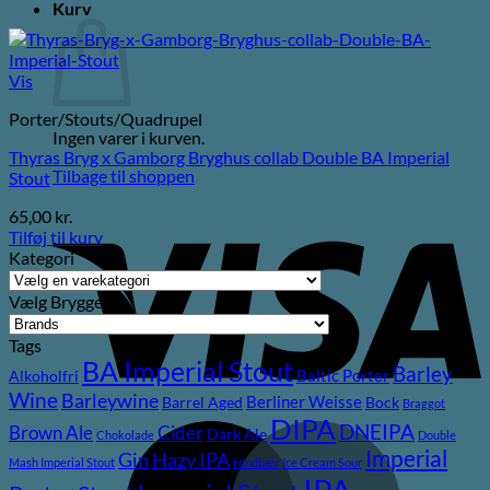
Kurv
Vis
Porter/Stouts/Quadrupel
Ingen varer i kurven.
Thyras Bryg x Gamborg Bryghus collab Double BA Imperial
Tilbage til shoppen
Stout
V
65,00
kr.
Tilføj til kurv
Kategori
Vælg Bryggeri
Tags
BA Imperial Stout
Barley
Baltic Porter
Alkoholfri
Wine
Barleywine
Berliner Weisse
Barrel Aged
Bock
Braggot
DIPA
DNEIPA
M
Brown Ale
Cider
Dark Ale
Chokolade
Double
Imperial
Gin
Hazy IPA
Mash Imperial Stout
Hindbær
Ice Cream Sour