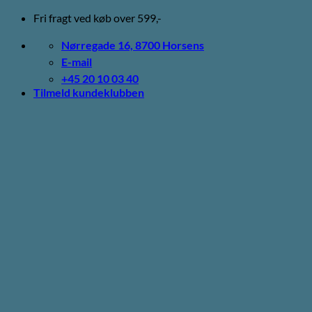
Fortsæt
Fri fragt ved køb over 599,-
til
indhold
Nørregade 16, 8700 Horsens
E-mail
+45 20 10 03 40
Tilmeld kundeklubben