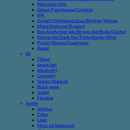
Weissbier/Wit
Saison/Farmhouse/Grisette
IPA
Syrligt/Vildtgæret/Sour/Berliner Weisse
Mjød/Melomel/Braggot
Red Ale/Amber Ale/Brown Ale/Bock/Dubbel
Strong Ale/Dark Ale/Triple/Barley Wine
Porter/Stouts/Quadrupel
Røgøl
Øl
Tilbud
6pack2go
Alkoholfri
Glutenfri
Vegan/Vegansk
Black week
Juleøl
Farsdag
Andet
Spiritus
Cider
Likør
Most og Sodavand