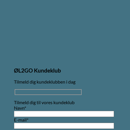
ØL2GO Kundeklub
Tilmeld dig kundeklubben i dag
Tilmeld dig til vores kundeklub
Navn*
E-mail*