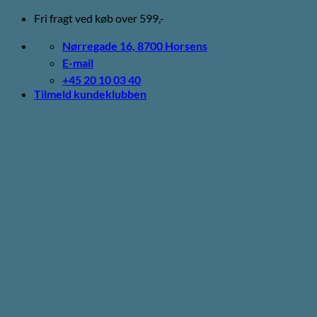
Fortsæt
Fri fragt ved køb over 599,-
til
indhold
Nørregade 16, 8700 Horsens
E-mail
+45 20 10 03 40
Tilmeld kundeklubben