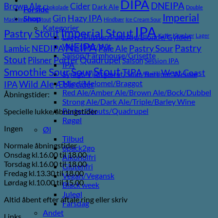
DIPA
DNEIPA
Brown Ale
Cider
Dark Ale
Chokolade
Double
Forside
Imperial
Gin
Hazy IPA
Shop
Mash Imperial Stout
Hindbær
Ice Cream Sour
Kategorier
IPA
Imperial Stout
Pastry Stout
Lager/Pilsner/Pale Ale/Blonde/Gylden
Kaffe
Kirsebær
Lager
NEIPA
Weissbier/Wit
Pastry
NEDIPA
Pastry Sour
Lambic
Pale Ale
Saison/Farmhouse/Grisette
Stout
Porter
Quadrupel
Pilsner
Saison
Session IPA
IPA
Stout
Sour
Smoothie Sour
TIPA
West Coast
Syrligt/Vildtgæret/Sour/Berliner Weisse
Vanilje
Wild Ale
Mjød/Melomel/Braggot
IPA
Æble cider
Red Ale/Amber Ale/Brown Ale/Bock/Dubbel
Åbningstider:
Strong Ale/Dark Ale/Triple/Barley Wine
Porter/Stouts/Quadrupel
Specielle lukke/åbningstider
Røgøl
Ingen
Øl
Tilbud
Normale åbningstider
6pack2go
Onsdag kl.16.00 til 18.00
Alkoholfri
Torsdag kl.16.00 til 18.00
Glutenfri
Fredag kl.13.30 til 18.00
Vegan/Vegansk
Lørdag kl.10.00 til 15.00
Black week
Juleøl
Altid åbent efter aftale ring eller skriv
Farsdag
Andet
Links