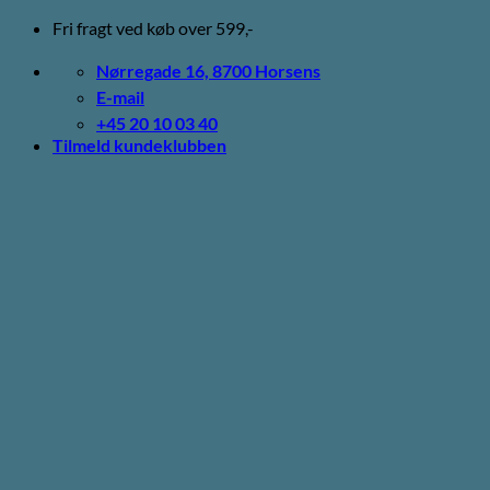
Fortsæt
Fri fragt ved køb over 599,-
til
indhold
Nørregade 16, 8700 Horsens
E-mail
+45 20 10 03 40
Tilmeld kundeklubben