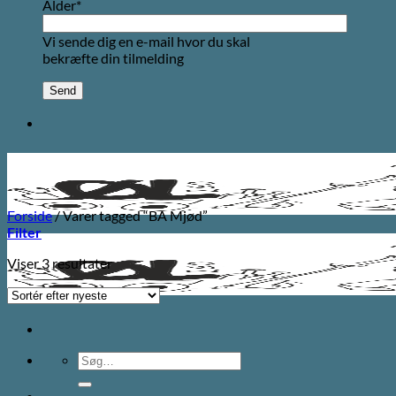
Alder*
Vi sende dig en e-mail hvor du skal
bekræfte din tilmelding
Forside
/
Varer tagged “BA Mjød”
Filter
Sorteret
Viser 3 resultater
efter
seneste
Søg
efter: