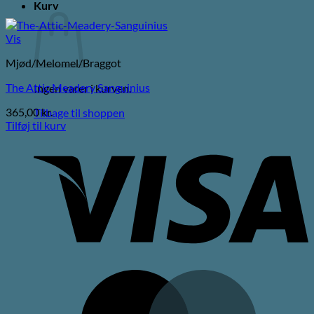
Kurv
Vis
Mjød/Melomel/Braggot
The Attic Meadery Sanguinius
Ingen varer i kurven.
365,00
kr.
Tilbage til shoppen
Tilføj til kurv
V
M