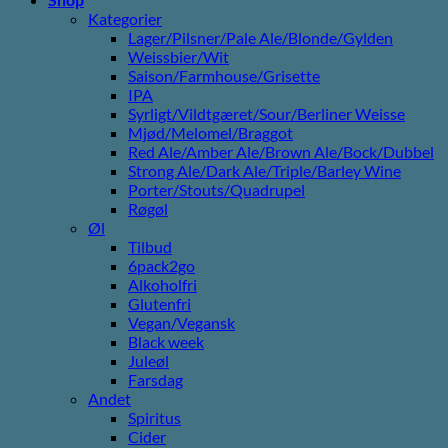
Kategorier
Lager/Pilsner/Pale Ale/Blonde/Gylden
Weissbier/Wit
Saison/Farmhouse/Grisette
IPA
Syrligt/Vildtgæret/Sour/Berliner Weisse
Mjød/Melomel/Braggot
Red Ale/Amber Ale/Brown Ale/Bock/Dubbel
Strong Ale/Dark Ale/Triple/Barley Wine
Porter/Stouts/Quadrupel
Røgøl
Øl
Tilbud
6pack2go
Alkoholfri
Glutenfri
Vegan/Vegansk
Black week
Juleøl
Farsdag
Andet
Spiritus
Cider