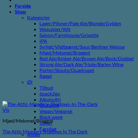
Forside
Shop
Kategorier
Lager/Pilsner/Pale Ale/Blonde/Gylden
Weissbier/Wit
Saison/Farmhouse/Grisette
IPA
Syrligt/Vildtgæret/Sour/Berliner Weisse
Mjød/Melomel/Braggot
Red Ale/Amber Ale/Brown Ale/Bock/Dubbel
Strong Ale/Dark Ale/Triple/Barley Wine
Porter/Stouts/Quadrupel
Røgøl
Øl
Tilbud
6pack2go
Alkoholfri
Glutenfri
Vis
Vegan/Vegansk
Black week
Mjød/Melomel/Braggot
Juleøl
Farsdag
The Attic Meadery Shadows In The Dark
Andet