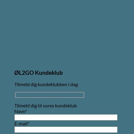
ØL2GO Kundeklub
Tilmeld dig kundeklubben i dag
Tilmeld dig til vores kundeklub
Navn*
E-mail*