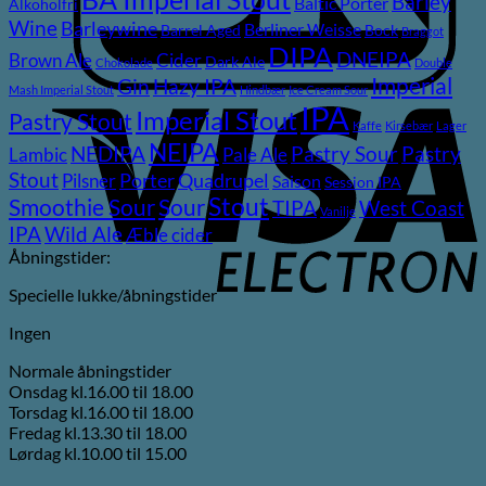
Barley
Baltic Porter
Alkoholfri
Wine
Barleywine
Berliner Weisse
Barrel Aged
Bock
Braggot
DIPA
DNEIPA
Brown Ale
Cider
Dark Ale
Chokolade
Double
Imperial
Gin
Hazy IPA
Mash Imperial Stout
Hindbær
Ice Cream Sour
V
IPA
Imperial Stout
Pastry Stout
E
Kaffe
Kirsebær
Lager
NEIPA
Pastry
NEDIPA
Pastry Sour
Lambic
Pale Ale
Stout
Pilsner
Porter
Quadrupel
Saison
Session IPA
Stout
Sour
Smoothie Sour
TIPA
West Coast
Vanilje
Wild Ale
IPA
Æble cider
Åbningstider:
Specielle lukke/åbningstider
Ingen
Normale åbningstider
Onsdag kl.16.00 til 18.00
Torsdag kl.16.00 til 18.00
Fredag kl.13.30 til 18.00
Lørdag kl.10.00 til 15.00