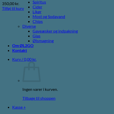
Spiritus
350,00
kr.
Cider
Tilføj til kurv
Likør
Most og Sodavand
Chips
Diverse
Gaveæsker og indpakning
Glas
Ølsmagning
Om ØL2GO
Kontakt
Kurv /
0,00
kr.
Ingen varer i kurven.
Tilbage til shoppen
Kasse
+