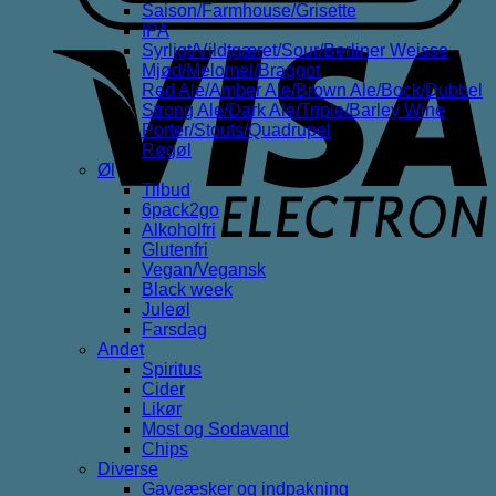
Saison/Farmhouse/Grisette
IPA
V
Syrligt/Vildtgæret/Sour/Berliner Weisse
E
Mjød/Melomel/Braggot
Red Ale/Amber Ale/Brown Ale/Bock/Dubbel
Strong Ale/Dark Ale/Triple/Barley Wine
Porter/Stouts/Quadrupel
Røgøl
Øl
Tilbud
6pack2go
Alkoholfri
Glutenfri
Vegan/Vegansk
Black week
Juleøl
Farsdag
Andet
Spiritus
Cider
Likør
Most og Sodavand
Chips
Diverse
Gaveæsker og indpakning