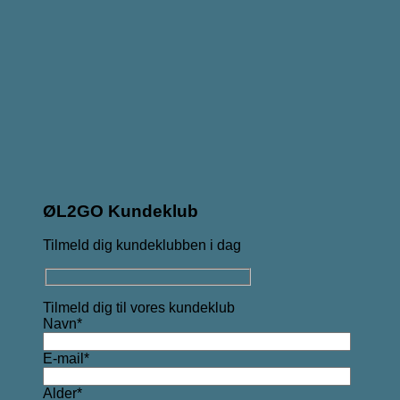
ØL2GO Kundeklub
Tilmeld dig kundeklubben i dag
Tilmeld dig til vores kundeklub
Navn*
E-mail*
Alder*