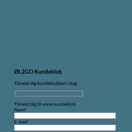
ØL2GO Kundeklub
Tilmeld dig kundeklubben i dag
Tilmeld dig til vores kundeklub
Navn*
E-mail*