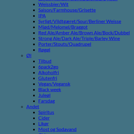
Weissbier/Wit
Saison/Farmhouse/Grisette
IPA
Syrligt/Vildtgæret/Sour/Berliner Weisse
Mjød/Melomel/Braggot
Red Ale/Amber Ale/Brown Ale/Bock/Dubbel
Strong Ale/Dark Ale/Triple/Barley Wine
Porter/Stouts/Quadrupel
Røgøl
Øl
Tilbud
6pack2go
Alkoholfri
Glutenfri
Vegan/Vegansk
Black week
Juleøl
Farsdag
Andet
Spiritus
Cider
Likør
Most og Sodavand