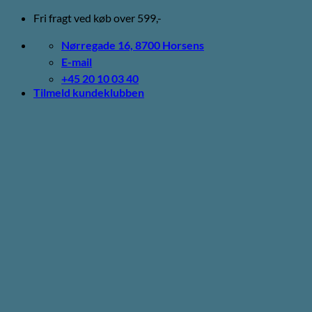
Fortsæt
Fri fragt ved køb over 599,-
til
indhold
Nørregade 16, 8700 Horsens
E-mail
+45 20 10 03 40
Tilmeld kundeklubben