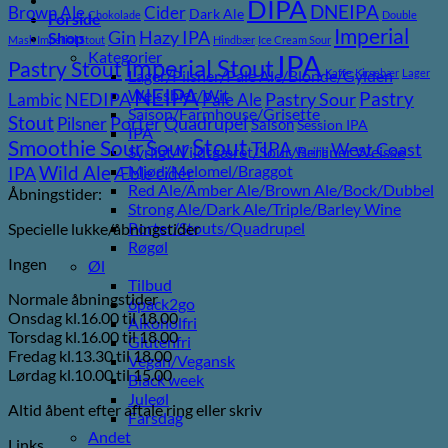
DIPA
DNEIPA
Brown Ale
Cider
Dark Ale
Chokolade
Double
Forside
Imperial
Gin
Hazy IPA
Shop
Mash Imperial Stout
Hindbær
Ice Cream Sour
Kategorier
IPA
Imperial Stout
Pastry Stout
Lager/Pilsner/Pale Ale/Blonde/Gylden
Kaffe
Kirsebær
Lager
NEIPA
Weissbier/Wit
Pastry
NEDIPA
Pastry Sour
Lambic
Pale Ale
Saison/Farmhouse/Grisette
Stout
Porter
Quadrupel
Pilsner
Saison
Session IPA
IPA
Stout
Sour
Smoothie Sour
TIPA
West Coast
Syrligt/Vildtgæret/Sour/Berliner Weisse
Vanilje
Wild Ale
Mjød/Melomel/Braggot
IPA
Æble cider
Red Ale/Amber Ale/Brown Ale/Bock/Dubbel
Åbningstider:
Strong Ale/Dark Ale/Triple/Barley Wine
Porter/Stouts/Quadrupel
Specielle lukke/åbningstider
Røgøl
Ingen
Øl
Tilbud
Normale åbningstider
6pack2go
Onsdag kl.16.00 til 18.00
Alkoholfri
Torsdag kl.16.00 til 18.00
Glutenfri
Fredag kl.13.30 til 18.00
Vegan/Vegansk
Lørdag kl.10.00 til 15.00
Black week
Juleøl
Altid åbent efter aftale ring eller skriv
Farsdag
Andet
Links