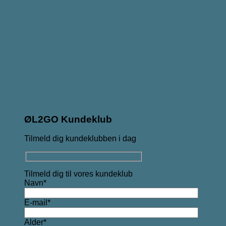
ØL2GO Kundeklub
Tilmeld dig kundeklubben i dag
Tilmeld dig til vores kundeklub
Navn*
E-mail*
Alder*