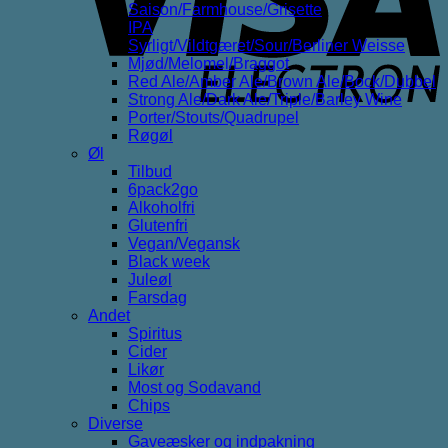
Saison/Farmhouse/Grisette
IPA
Syrligt/Vildtgæret/Sour/Berliner Weisse
Mjød/Melomel/Braggot
Red Ale/Amber Ale/Brown Ale/Bock/Dubbel
Strong Ale/Dark Ale/Triple/Barley Wine
Porter/Stouts/Quadrupel
Røgøl
Øl
Tilbud
6pack2go
Alkoholfri
Glutenfri
Vegan/Vegansk
Black week
Juleøl
Farsdag
Andet
Spiritus
Cider
Likør
Most og Sodavand
Chips
Diverse
Gaveæsker og indpakning