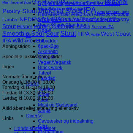
Imperial
Gin
Hazy IPA
Mash Imperial Stout
Hindbær
Ice Cream Sour
Syrligt/Vildtgæret/Sour/Berliner Weisse
IPA
Mjød/Melomel/Braggot
Imperial Stout
Pastry Stout
Kaffe
Kirsebær
Lager
Red Ale/Amber Ale/Brown Ale/Bock/Dubbel
NEIPA
NEDIPA
Pastry Sour
Pastry
Lambic
Strong Ale/Dark Ale/Triple/Barley Wine
Pale Ale
Porter/Stouts/Quadrupel
Stout
Porter
Quadrupel
Pilsner
Saison
Session IPA
Røgøl
Stout
Smoothie Sour
Sour
TIPA
West Coast
Vanilje
Øl
IPA
Wild Ale
Æble cider
Tilbud
6pack2go
Åbningstider:
Alkoholfri
Specielle lukke/åbningstider
Glutenfri
Vegan/Vegansk
Ingen
Black week
Juleøl
Normale åbningstider
Farsdag
Onsdag kl.16.00 til 18.00
Andet
Torsdag kl.16.00 til 18.00
Spiritus
Fredag kl.13.30 til 18.00
Cider
Lørdag kl.10.00 til 15.00
Likør
Most og Sodavand
Altid åbent efter aftale ring eller skriv
Chips
Diverse
Links
Gaveæsker og indpakning
Glas
Handelsbetingelser
Ølsmagning