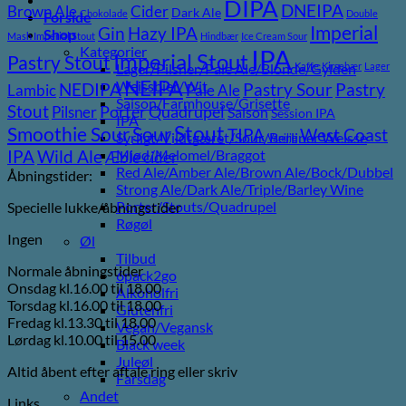
DIPA
DNEIPA
Brown Ale
Cider
Dark Ale
Chokolade
Double
Forside
Imperial
Gin
Hazy IPA
Shop
Mash Imperial Stout
Hindbær
Ice Cream Sour
Kategorier
IPA
Imperial Stout
Pastry Stout
Lager/Pilsner/Pale Ale/Blonde/Gylden
Kaffe
Kirsebær
Lager
NEIPA
Weissbier/Wit
Pastry
NEDIPA
Pastry Sour
Lambic
Pale Ale
Saison/Farmhouse/Grisette
Stout
Pilsner
Porter
Quadrupel
Saison
Session IPA
IPA
Stout
Sour
Smoothie Sour
TIPA
West Coast
Syrligt/Vildtgæret/Sour/Berliner Weisse
Vanilje
Wild Ale
Mjød/Melomel/Braggot
IPA
Æble cider
Red Ale/Amber Ale/Brown Ale/Bock/Dubbel
Åbningstider:
Strong Ale/Dark Ale/Triple/Barley Wine
Porter/Stouts/Quadrupel
Specielle lukke/åbningstider
Røgøl
Ingen
Øl
Tilbud
Normale åbningstider
6pack2go
Onsdag kl.16.00 til 18.00
Alkoholfri
Torsdag kl.16.00 til 18.00
Glutenfri
Fredag kl.13.30 til 18.00
Vegan/Vegansk
Lørdag kl.10.00 til 15.00
Black week
Juleøl
Altid åbent efter aftale ring eller skriv
Farsdag
Andet
Links