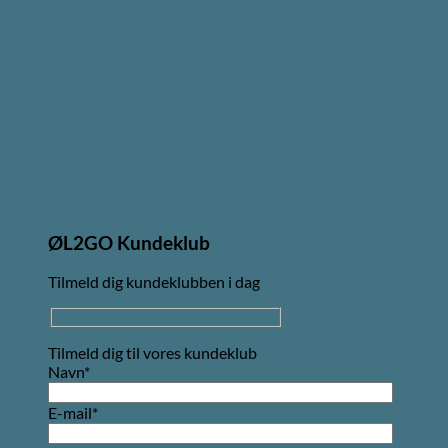
ØL2GO Kundeklub
Tilmeld dig kundeklubben i dag
Tilmeld dig til vores kundeklub
Navn*
E-mail*