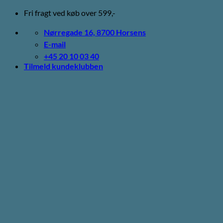
Fortsæt
Fri fragt ved køb over 599,-
til
indhold
Nørregade 16, 8700 Horsens
E-mail
+45 20 10 03 40
Tilmeld kundeklubben