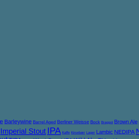
ne
Barleywine
Brown Ale
Berliner Weisse
Barrel Aged
Bock
Braggot
IPA
Imperial Stout
NEDIPA
Lambic
Kaffe
Kirsebær
Lager