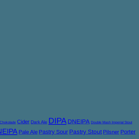
DIPA
DNEIPA
Cider
Dark Ale
Chokolade
Double Mash Imperial Stout
NEIPA
Pastry Sour
Pastry Stout
Porter
Pale Ale
Pilsner