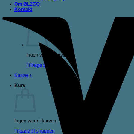
Om ØL2GO
Kontakt
Kurv /
0,00
kr.
Ingen varer i kurven.
Tilbage til shoppen
Kasse
+
Kurv
Ingen varer i kurven.
Tilbage til shoppen