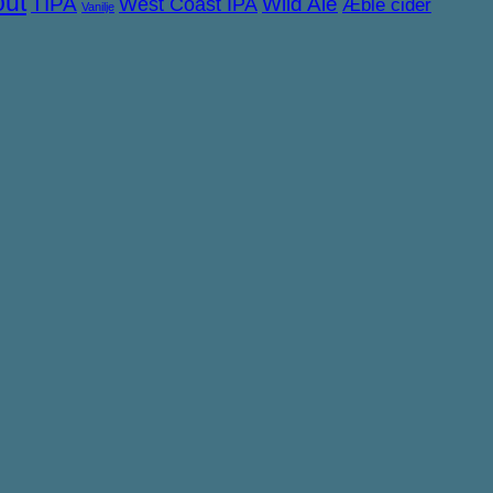
out
TIPA
West Coast IPA
Wild Ale
Æble cider
Vanilje