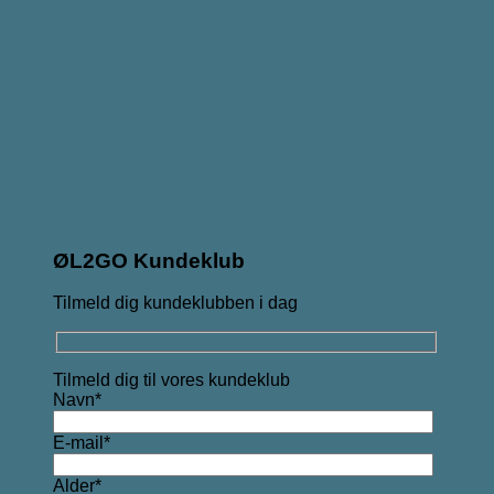
ØL2GO Kundeklub
Tilmeld dig kundeklubben i dag
Tilmeld dig til vores kundeklub
Navn*
E-mail*
Alder*