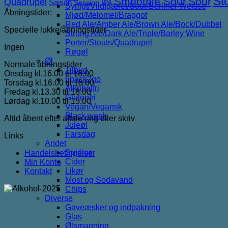
St
Smoothie Sour
Sour
Quadrupel
Saison
Session IPA
Syrligt/Vildtgæret/Sour/Berliner Weisse
Åbningstider:
Mjød/Melomel/Braggot
Red Ale/Amber Ale/Brown Ale/Bock/Dubbel
Specielle lukke/åbningstider
Strong Ale/Dark Ale/Triple/Barley Wine
Porter/Stouts/Quadrupel
Ingen
Røgøl
Øl
Normale åbningstider
Tilbud
Onsdag kl.16.00 til 18.00
6pack2go
Torsdag kl.16.00 til 18.00
Alkoholfri
Fredag kl.13.30 til 18.00
Glutenfri
Lørdag kl.10.00 til 15.00
Vegan/Vegansk
Black week
Altid åbent efter aftale ring eller skriv
Juleøl
Farsdag
Links
Andet
Spiritus
Handelsbetingelser
Cider
Min Konto
Likør
Kontakt
Most og Sodavand
Chips
Diverse
Gaveæsker og indpakning
Glas
Ølsmagning