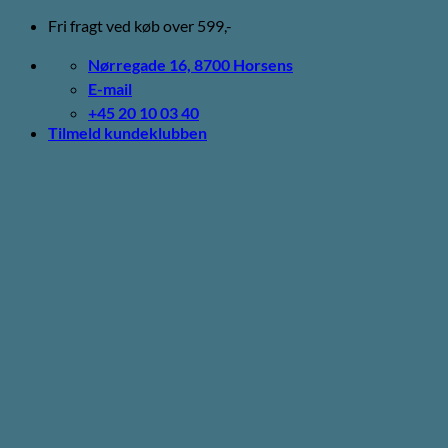
Fortsæt
Fri fragt ved køb over 599,-
til
indhold
Nørregade 16, 8700 Horsens
E-mail
+45 20 10 03 40
Tilmeld kundeklubben