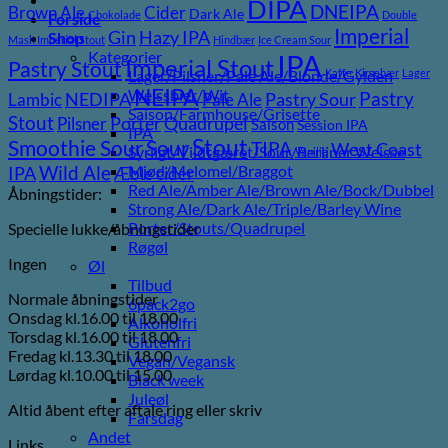
DIPA
DNEIPA
Brown Ale
Cider
Dark Ale
Chokolade
Double
Forside
Imperial
Gin
Hazy IPA
Shop
Mash Imperial Stout
Hindbær
Ice Cream Sour
Kategorier
IPA
Imperial Stout
Pastry Stout
Lager/Pilsner/Pale Ale/Blonde/Gylden
Kaffe
Kirsebær
Lager
NEIPA
Weissbier/Wit
Pastry
NEDIPA
Pastry Sour
Lambic
Pale Ale
Saison/Farmhouse/Grisette
Stout
Porter
Quadrupel
Pilsner
Saison
Session IPA
IPA
Stout
Sour
Smoothie Sour
TIPA
West Coast
Syrligt/Vildtgæret/Sour/Berliner Weisse
Vanilje
Wild Ale
Mjød/Melomel/Braggot
IPA
Æble cider
Red Ale/Amber Ale/Brown Ale/Bock/Dubbel
Åbningstider:
Strong Ale/Dark Ale/Triple/Barley Wine
Porter/Stouts/Quadrupel
Specielle lukke/åbningstider
Røgøl
Ingen
Øl
Tilbud
Normale åbningstider
6pack2go
Onsdag kl.16.00 til 18.00
Alkoholfri
Torsdag kl.16.00 til 18.00
Glutenfri
Fredag kl.13.30 til 18.00
Vegan/Vegansk
Lørdag kl.10.00 til 15.00
Black week
Juleøl
Altid åbent efter aftale ring eller skriv
Farsdag
Andet
Links