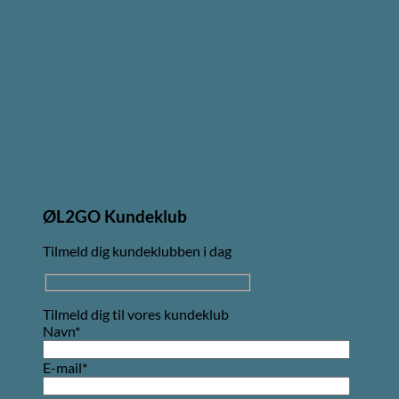
ØL2GO Kundeklub
Tilmeld dig kundeklubben i dag
Tilmeld dig til vores kundeklub
Navn*
E-mail*