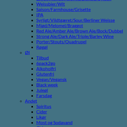
Weissbier/Wit
Saison/Farmhouse/Grisette
IPA
Syrligt/Vildtgæret/Sour/Berliner Weisse
Mjød/Melomel/Braggot
Red Ale/Amber Ale/Brown Ale/Bock/Dubbel
Strong Ale/Dark Ale/Triple/Barley Wine
Porter/Stouts/Quadrupel
Røgøl
Øl
Tilbud
6pack2go
Alkoholfri
Glutenfri
Vegan/Vegansk
Black week
Juleøl
Farsdag
Andet
Spiritus
Cider
Likør
Most og Sodavand