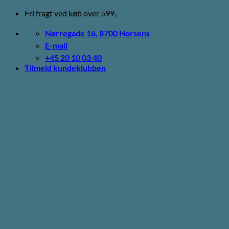
Fortsæt
Fri fragt ved køb over 599,-
til
indhold
Nørregade 16, 8700 Horsens
E-mail
+45 20 10 03 40
Tilmeld kundeklubben