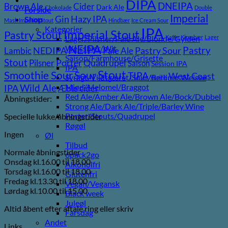
DIPA
DNEIPA
Brown Ale
Cider
Dark Ale
Chokolade
Double
Forside
Imperial
Gin
Hazy IPA
Shop
Mash Imperial Stout
Hindbær
Ice Cream Sour
Kategorier
IPA
Imperial Stout
Pastry Stout
Lager/Pilsner/Pale Ale/Blonde/Gylden
Kaffe
Kirsebær
Lager
NEIPA
Weissbier/Wit
Pastry
NEDIPA
Pastry Sour
Lambic
Pale Ale
Saison/Farmhouse/Grisette
Stout
Porter
Quadrupel
Pilsner
Saison
Session IPA
IPA
Stout
Sour
Smoothie Sour
TIPA
West Coast
Syrligt/Vildtgæret/Sour/Berliner Weisse
Vanilje
Wild Ale
Mjød/Melomel/Braggot
IPA
Æble cider
Red Ale/Amber Ale/Brown Ale/Bock/Dubbel
Åbningstider:
Strong Ale/Dark Ale/Triple/Barley Wine
Porter/Stouts/Quadrupel
Specielle lukke/åbningstider
Røgøl
Ingen
Øl
Tilbud
Normale åbningstider
6pack2go
Onsdag kl.16.00 til 18.00
Alkoholfri
Torsdag kl.16.00 til 18.00
Glutenfri
Fredag kl.13.30 til 18.00
Vegan/Vegansk
Lørdag kl.10.00 til 15.00
Black week
Juleøl
Altid åbent efter aftale ring eller skriv
Farsdag
Andet
Links