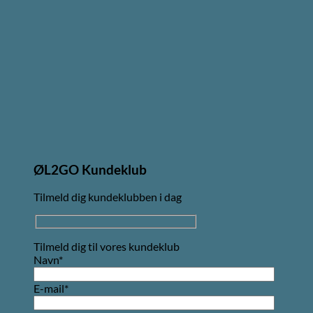
ØL2GO Kundeklub
Tilmeld dig kundeklubben i dag
Tilmeld dig til vores kundeklub
Navn*
E-mail*