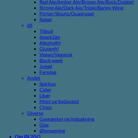
Red Ale/Amber Ale/Brown Ale/Bock/Dubbel
Strong Ale/Dark Ale/Triple/Barley Wine
Porter/Stouts/Quadrupel
Røgøl
Øl
Tilbud
6pack2go
Alkoholfri
Glutenfri
Vegan/Vegansk
Black week
Juleøl
Farsdag
Andet
Spiritus
Cider
Likør
Most og Sodavand
Chips
Diverse
Gaveæsker og indpakning
Glas
Ølsmagning
Om ØL2GO