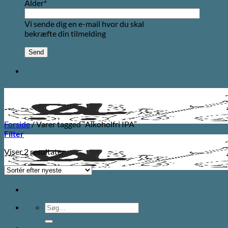
Alder*
Vi sende dig en e-mail hvor du skal
bekræfte din tilmelding
Forside
/
Varer tagged “Alkoholfri IPA”
Filter
Sorteret
Viser 2 resultater
efter
seneste
Søg
efter: