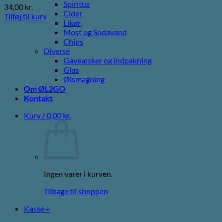
Spiritus
34,00
kr.
Cider
Tilføj til kurv
Likør
Most og Sodavand
Chips
Diverse
Gaveæsker og indpakning
Glas
Ølsmagning
Om ØL2GO
Kontakt
Kurv /
0,00
kr.
Ingen varer i kurven.
Tilbage til shoppen
Kasse
+