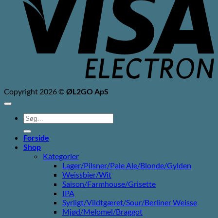
Copyright 2026 ©
ØL2GO ApS
Søg
efter:
Forside
Shop
Kategorier
Lager/Pilsner/Pale Ale/Blonde/Gylden
Weissbier/Wit
Saison/Farmhouse/Grisette
IPA
Syrligt/Vildtgæret/Sour/Berliner Weisse
Mjød/Melomel/Braggot