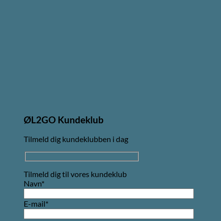
ØL2GO Kundeklub
Tilmeld dig kundeklubben i dag
Tilmeld dig til vores kundeklub
Navn*
E-mail*