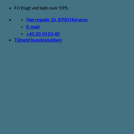
Fortsæt
Fri fragt ved køb over 599,-
til
indhold
Nørregade 16, 8700 Horsens
E-mail
+45 20 10 03 40
Tilmeld kundeklubben