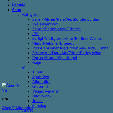
Forside
Shop
Kategorier
Lager/Pilsner/Pale Ale/Blonde/Gylden
Weissbier/Wit
Saison/Farmhouse/Grisette
IPA
Syrligt/Vildtgæret/Sour/Berliner Weisse
Mjød/Melomel/Braggot
Red Ale/Amber Ale/Brown Ale/Bock/Dubbel
Strong Ale/Dark Ale/Triple/Barley Wine
Porter/Stouts/Quadrupel
Røgøl
Øl
Tilbud
6pack2go
Alkoholfri
Glutenfri
Vis
Vegan/Vegansk
Black week
IPA
Juleøl
Farsdag
Åben X Alkoholfri
Andet