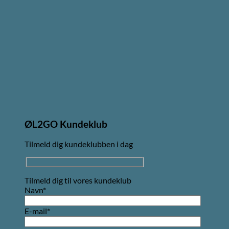
ØL2GO Kundeklub
Tilmeld dig kundeklubben i dag
Tilmeld dig til vores kundeklub
Navn*
E-mail*