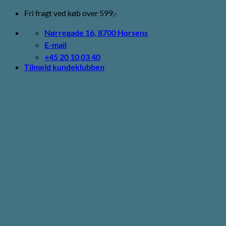
Fortsæt
Fri fragt ved køb over 599,-
til
indhold
Nørregade 16, 8700 Horsens
E-mail
+45 20 10 03 40
Tilmeld kundeklubben