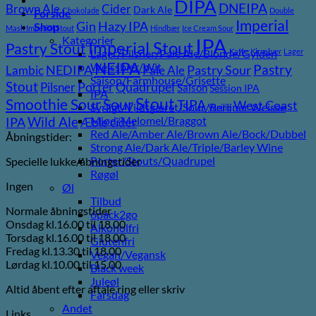
DIPA
DNEIPA
Brown Ale
Cider
Dark Ale
Chokolade
Double
Forside
Imperial
Gin
Hazy IPA
Shop
Mash Imperial Stout
Hindbær
Ice Cream Sour
Kategorier
IPA
Imperial Stout
Pastry Stout
Lager/Pilsner/Pale Ale/Blonde/Gylden
Kaffe
Kirsebær
Lager
NEIPA
Weissbier/Wit
Pastry
NEDIPA
Pastry Sour
Lambic
Pale Ale
Saison/Farmhouse/Grisette
Stout
Porter
Quadrupel
Pilsner
Saison
Session IPA
IPA
Stout
Sour
Smoothie Sour
TIPA
West Coast
Syrligt/Vildtgæret/Sour/Berliner Weisse
Vanilje
Wild Ale
Mjød/Melomel/Braggot
IPA
Æble cider
Red Ale/Amber Ale/Brown Ale/Bock/Dubbel
Åbningstider:
Strong Ale/Dark Ale/Triple/Barley Wine
Porter/Stouts/Quadrupel
Specielle lukke/åbningstider
Røgøl
Ingen
Øl
Tilbud
Normale åbningstider
6pack2go
Onsdag kl.16.00 til 18.00
Alkoholfri
Torsdag kl.16.00 til 18.00
Glutenfri
Fredag kl.13.30 til 18.00
Vegan/Vegansk
Lørdag kl.10.00 til 15.00
Black week
Juleøl
Altid åbent efter aftale ring eller skriv
Farsdag
Andet
Links