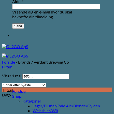
Alder*
Vi sende dig en e-mail hvor du skal
bekræfte din tilmelding
Forside
/
Brands
/
Verdant Brewing Co
Filter
Viser 1 resultat
Søg
efter:
Tilbud!
Forside
Dato
Shop
Kategorier
Lager/Pilsner/Pale Ale/Blonde/Gylden
Weissbier/Wit