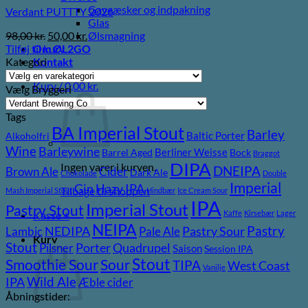
Gaveæsker og indpakning
Verdant PUTTTY 2026
Glas
Den
Den
98,00
kr.
50,00
kr.
Ølsmagning
oprindelige
aktuelle
Tilføj til kurv
Om ØL2GO
pris
pris
Kategori
Kontakt
var:
er:
Kurv /
0,00
kr.
98,00 kr..
50,00 kr..
Vælg Bryggeri
Tags
BA Imperial Stout
Barley
Baltic Porter
Alkoholfri
Wine
Barleywine
Berliner Weisse
Barrel Aged
Bock
Braggot
DIPA
Ingen varer i kurven.
DNEIPA
Brown Ale
Cider
Dark Ale
Chokolade
Double
Imperial
Gin
Hazy IPA
Tilbage til shoppen
Mash Imperial Stout
Hindbær
Ice Cream Sour
IPA
Imperial Stout
Pastry Stout
Kasse
+
Kaffe
Kirsebær
Lager
NEIPA
Pastry
NEDIPA
Pastry Sour
Lambic
Pale Ale
Kurv
Stout
Porter
Quadrupel
Pilsner
Saison
Session IPA
Stout
Sour
Smoothie Sour
TIPA
West Coast
Vanilje
Wild Ale
IPA
Æble cider
Åbningstider: