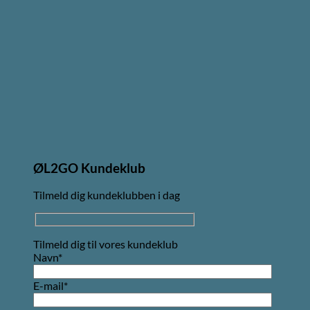
ØL2GO Kundeklub
Tilmeld dig kundeklubben i dag
Tilmeld dig til vores kundeklub
Navn*
E-mail*