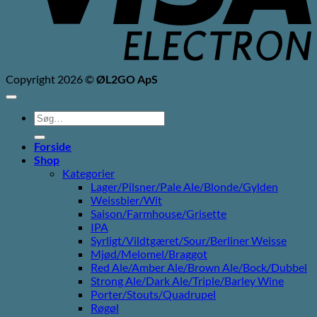
Copyright 2026 ©
ØL2GO ApS
Søg
efter:
Forside
Shop
Kategorier
Lager/Pilsner/Pale Ale/Blonde/Gylden
Weissbier/Wit
Saison/Farmhouse/Grisette
IPA
Syrligt/Vildtgæret/Sour/Berliner Weisse
Mjød/Melomel/Braggot
Red Ale/Amber Ale/Brown Ale/Bock/Dubbel
Strong Ale/Dark Ale/Triple/Barley Wine
Porter/Stouts/Quadrupel
Røgøl