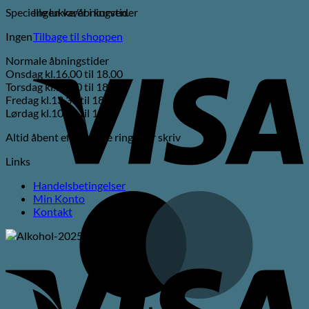
Specielle lukke/åbningstider
Ingen varer i kurven.
Ingen
Tilbage til shoppen
V
Normale åbningstider
Onsdag kl.16.00 til 18.00
Torsdag kl.16.00 til 18.00
Fredag kl.13.30 til 18.00
Lørdag kl.10.00 til 15.00
Altid åbent efter aftale ring eller skriv
Links
Handelsbetingelser
M
Min Konto
Kontakt
V