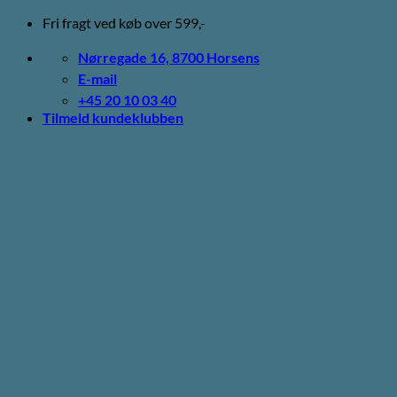
Fortsæt
Fri fragt ved køb over 599,-
til
indhold
Nørregade 16, 8700 Horsens
E-mail
+45 20 10 03 40
Tilmeld kundeklubben