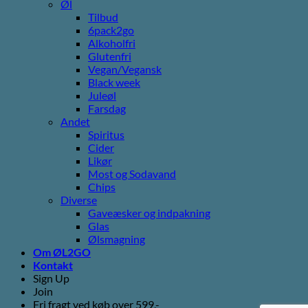
Øl
Tilbud
6pack2go
Alkoholfri
Glutenfri
Vegan/Vegansk
Black week
Juleøl
Farsdag
Andet
Spiritus
Cider
Likør
Most og Sodavand
Chips
Diverse
Gaveæsker og indpakning
Glas
Ølsmagning
Om ØL2GO
Kontakt
Sign Up
Join
Fri fragt ved køb over 599,-