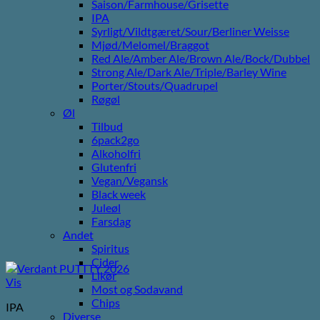
Saison/Farmhouse/Grisette
IPA
Syrligt/Vildtgæret/Sour/Berliner Weisse
Mjød/Melomel/Braggot
Red Ale/Amber Ale/Brown Ale/Bock/Dubbel
Strong Ale/Dark Ale/Triple/Barley Wine
Porter/Stouts/Quadrupel
Røgøl
Øl
Tilbud
6pack2go
Alkoholfri
Glutenfri
Vegan/Vegansk
Black week
Juleøl
Farsdag
Andet
Spiritus
Cider
Likør
Vis
Most og Sodavand
Chips
IPA
Diverse