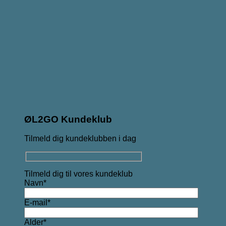
ØL2GO Kundeklub
Tilmeld dig kundeklubben i dag
Tilmeld dig til vores kundeklub
Navn*
E-mail*
Alder*