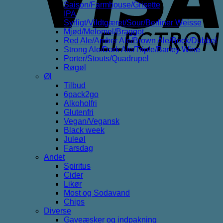
Saison/Farmhouse/Grisette
IPA
Syrligt/Vildtgæret/Sour/Berliner Weisse
Mjød/Melomel/Braggot
Red Ale/Amber Ale/Brown Ale/Bock/Dubbel
Strong Ale/Dark Ale/Triple/Barley Wine
Porter/Stouts/Quadrupel
Røgøl
Øl
Tilbud
6pack2go
Alkoholfri
Glutenfri
Vegan/Vegansk
Black week
Juleøl
Farsdag
Andet
Spiritus
Cider
Likør
Most og Sodavand
Chips
Diverse
Gaveæsker og indpakning