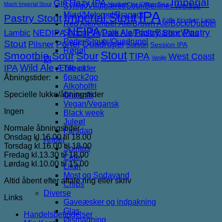
Imperial
Gin
Hazy IPA
Mash Imperial Stout
Hindbær
Ice Cream Sour
Syrligt/Vildtgæret/Sour/Berliner Weisse
IPA
Mjød/Melomel/Braggot
Imperial Stout
Pastry Stout
Kaffe
Kirsebær
Lager
Red Ale/Amber Ale/Brown Ale/Bock/Dubbel
NEIPA
NEDIPA
Pastry Sour
Pastry
Lambic
Strong Ale/Dark Ale/Triple/Barley Wine
Pale Ale
Porter/Stouts/Quadrupel
Stout
Porter
Quadrupel
Pilsner
Saison
Session IPA
Røgøl
Stout
Smoothie Sour
Sour
TIPA
West Coast
Vanilje
Øl
IPA
Wild Ale
Æble cider
Tilbud
6pack2go
Åbningstider:
Alkoholfri
Specielle lukke/åbningstider
Glutenfri
Vegan/Vegansk
Ingen
Black week
Juleøl
Normale åbningstider
Farsdag
Onsdag kl.16.00 til 18.00
Andet
Torsdag kl.16.00 til 18.00
Spiritus
Fredag kl.13.30 til 18.00
Cider
Lørdag kl.10.00 til 15.00
Likør
Most og Sodavand
Altid åbent efter aftale ring eller skriv
Chips
Diverse
Links
Gaveæsker og indpakning
Glas
Handelsbetingelser
Ølsmagning