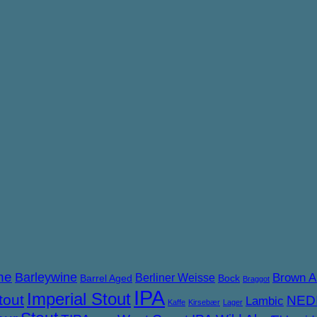
ne
Barleywine
Brown A
Berliner Weisse
Barrel Aged
Bock
Braggot
IPA
Imperial Stout
tout
NED
Lambic
Kaffe
Kirsebær
Lager