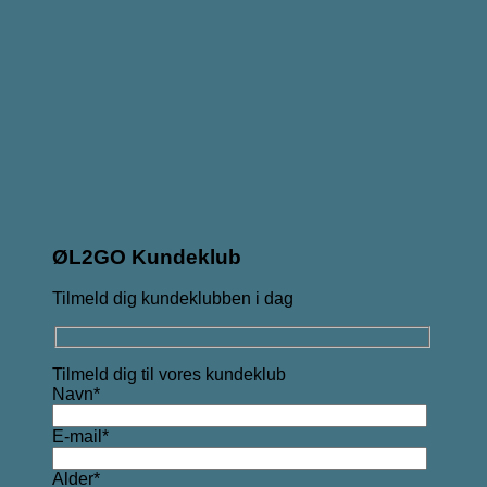
ØL2GO Kundeklub
Tilmeld dig kundeklubben i dag
Tilmeld dig til vores kundeklub
Navn*
E-mail*
Alder*