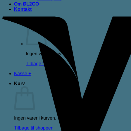
Om ØL2GO
Kontakt
Kurv /
0,00
kr.
Ingen varer i kurven.
Tilbage til shoppen
Kasse
+
Kurv
Ingen varer i kurven.
Tilbage til shoppen