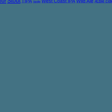
Stout
our
TIPA
West Coast IPA
Wild Ale
Æble cid
Vanilje