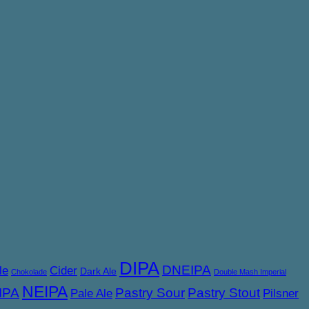
DIPA
DNEIPA
le
Cider
Dark Ale
Chokolade
Double Mash Imperial
NEIPA
IPA
Pastry Sour
Pastry Stout
Pale Ale
Pilsner