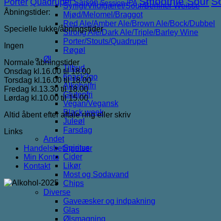
Smoothie Sour
S
Porter
Quadrupel
Saison
Session IPA
Syrligt/Vildtgæret/Sour/Berliner Weisse
Åbningstider:
Mjød/Melomel/Braggot
Red Ale/Amber Ale/Brown Ale/Bock/Dubbel
Specielle lukke/åbningstider
Strong Ale/Dark Ale/Triple/Barley Wine
Porter/Stouts/Quadrupel
Ingen
Røgøl
Øl
Normale åbningstider
Tilbud
Onsdag kl.16.00 til 18.00
6pack2go
Torsdag kl.16.00 til 18.00
Alkoholfri
Fredag kl.13.30 til 18.00
Glutenfri
Lørdag kl.10.00 til 15.00
Vegan/Vegansk
Black week
Altid åbent efter aftale ring eller skriv
Juleøl
Farsdag
Links
Andet
Spiritus
Handelsbetingelser
Cider
Min Konto
Likør
Kontakt
Most og Sodavand
Chips
Diverse
Gaveæsker og indpakning
Glas
Ølsmagning