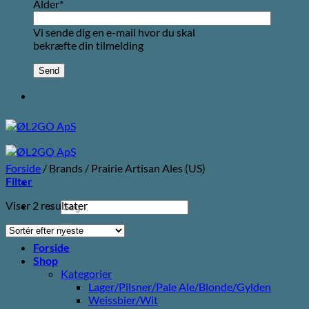
Alder*
Vi sende dig en e-mail hvor du skal
bekræfte din tilmelding
Forside
/
Brands
/
Prairie Artisan Ales (US)
Filter
Sorteret
Viser 2 resultater
Søg
efter
efter:
seneste
Forside
Shop
Kategorier
Lager/Pilsner/Pale Ale/Blonde/Gylden
Weissbier/Wit