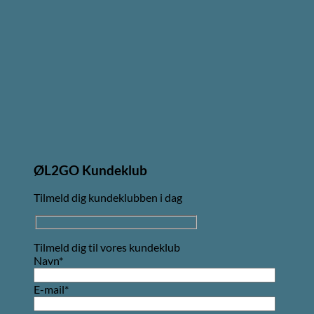
ØL2GO Kundeklub
Tilmeld dig kundeklubben i dag
Tilmeld dig til vores kundeklub
Navn*
E-mail*