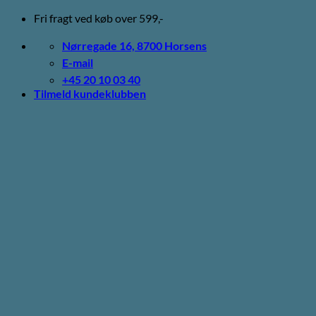
Fortsæt
Fri fragt ved køb over 599,-
til
indhold
Nørregade 16, 8700 Horsens
E-mail
+45 20 10 03 40
Tilmeld kundeklubben