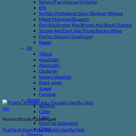
Saison/Farmhouse/Grisette
IPA
Syrligt/Vildtgæret/Sour/Berliner Weisse
Mjød/Melomel/Braggot
Red Ale/Amber Ale/Brown Ale/Bock/Dubbel
Strong Ale/Dark Ale/Triple/Barley Wine
Porter/Stouts/Quadrupel
Røgøl
Øl
Tilbud
6pack2go
Alkoholfri
Glutenfri
Vegan/Vegansk
Black week
Juleøl
Farsdag
Andet
Spiritus
Vis
Cider
Likør
Porter/Stouts/Quadrupel
Most og Sodavand
Chips
Prairie Artisan Ales Double Vanilla Noir
Diverse