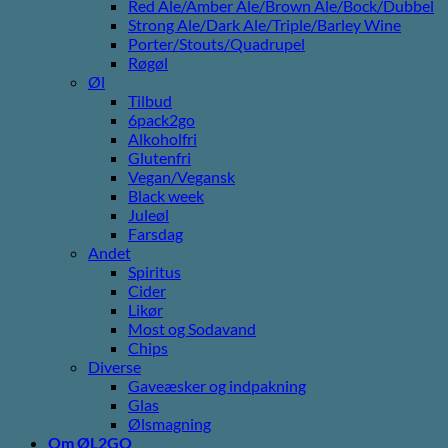
Red Ale/Amber Ale/Brown Ale/Bock/Dubbel
Strong Ale/Dark Ale/Triple/Barley Wine
Porter/Stouts/Quadrupel
Røgøl
Øl
Tilbud
6pack2go
Alkoholfri
Glutenfri
Vegan/Vegansk
Black week
Juleøl
Farsdag
Andet
Spiritus
Cider
Likør
Most og Sodavand
Chips
Diverse
Gaveæsker og indpakning
Glas
Ølsmagning
Om ØL2GO