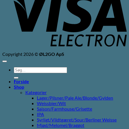
Copyright 2026 ©
ØL2GO ApS
Søg
efter:
Forside
Shop
Kategorier
Lager/Pilsner/Pale Ale/Blonde/Gylden
Weissbier/Wit
Saison/Farmhouse/Grisette
IPA
Syrligt/Vildtgæret/Sour/Berliner Weisse
Mjød/Melomel/Braggot