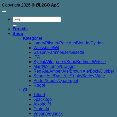
Copyright 2026 ©
ØL2GO ApS
Søg
efter:
Forside
Shop
Kategorier
Lager/Pilsner/Pale Ale/Blonde/Gylden
Weissbier/Wit
Saison/Farmhouse/Grisette
IPA
Syrligt/Vildtgæret/Sour/Berliner Weisse
Mjød/Melomel/Braggot
Red Ale/Amber Ale/Brown Ale/Bock/Dubbel
Strong Ale/Dark Ale/Triple/Barley Wine
Porter/Stouts/Quadrupel
Røgøl
Øl
Tilbud
6pack2go
Alkoholfri
Glutenfri
Vegan/Vegansk