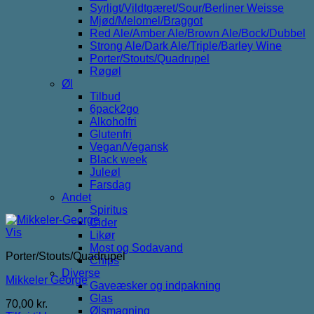
Syrligt/Vildtgæret/Sour/Berliner Weisse
Mjød/Melomel/Braggot
Red Ale/Amber Ale/Brown Ale/Bock/Dubbel
Strong Ale/Dark Ale/Triple/Barley Wine
Porter/Stouts/Quadrupel
Røgøl
Øl
Tilbud
6pack2go
Alkoholfri
Glutenfri
Vegan/Vegansk
Black week
Juleøl
Farsdag
Andet
Spiritus
Cider
Vis
Likør
Most og Sodavand
Porter/Stouts/Quadrupel
Chips
Diverse
Mikkeler George
Gaveæsker og indpakning
Glas
70,00
kr.
Ølsmagning