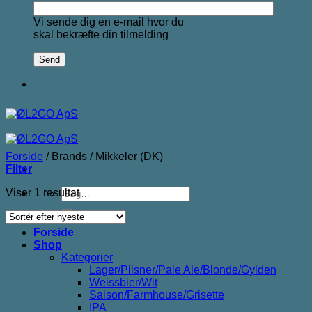
Vi sende dig en e-mail hvor du
skal bekræfte din tilmelding
Forside
/
Brands
/
Mikkeler (DK)
Filter
Søg
Viser 1 resultat
efter:
Forside
Shop
Kategorier
Lager/Pilsner/Pale Ale/Blonde/Gylden
Weissbier/Wit
Saison/Farmhouse/Grisette
IPA