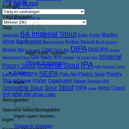
Tilføj til kurv
Om ØL2GO
Kategori
Kontakt
Vælg Bryggeri
Kurv /
0,00
kr.
Tags
BA Imperial Stout
Barley
Baltic Porter
Alkoholfri
Wine
Barleywine
Berliner Weisse
Barrel Aged
Bock
Braggot
DIPA
DNEIPA
Brown Ale
Cider
Dark Ale
Chokolade
Double
Ingen varer i kurven.
Imperial
Gin
Hazy IPA
Mash Imperial Stout
Hindbær
Ice Cream Sour
IPA
Tilbage til shoppen
Imperial Stout
Pastry Stout
Kaffe
Kirsebær
Lager
NEIPA
Kasse
+
NEDIPA
Pastry Sour
Pastry
Lambic
Pale Ale
Stout
Porter
Quadrupel
Pilsner
Saison
Session IPA
Kurv
Stout
Smoothie Sour
Sour
TIPA
West Coast
Vanilje
IPA
Wild Ale
Æble cider
Åbningstider:
Specielle lukke/åbningstider
Ingen varer i kurven.
Ingen
Tilbage til shoppen