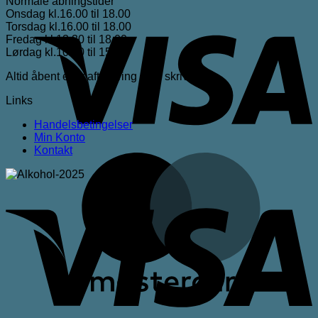
Normale åbningstider
Onsdag kl.16.00 til 18.00
V
Torsdag kl.16.00 til 18.00
Fredag kl.13.30 til 18.00
Lørdag kl.10.00 til 15.00
Altid åbent efter aftale ring eller skriv
Links
Handelsbetingelser
Min Konto
Kontakt
M
V