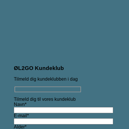
ØL2GO Kundeklub
Tilmeld dig kundeklubben i dag
Tilmeld dig til vores kundeklub
Navn*
E-mail*
Alder*