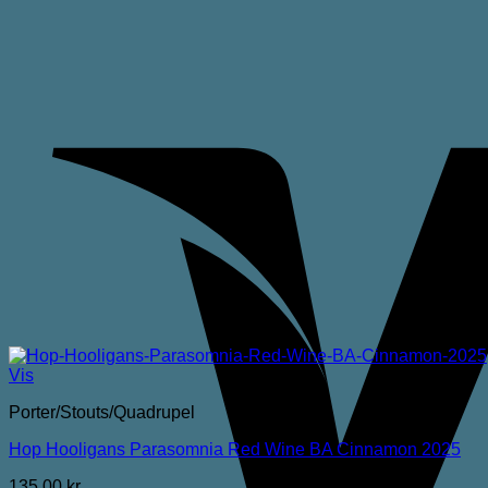
Vis
Porter/Stouts/Quadrupel
Hop Hooligans Parasomnia Red Wine BA Cinnamon 2025
135,00
kr.