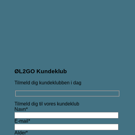
ØL2GO Kundeklub
Tilmeld dig kundeklubben i dag
Tilmeld dig til vores kundeklub
Navn*
E-mail*
Alder*