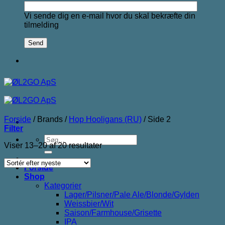
Vi sende dig en e-mail hvor du skal bekræfte din
tilmelding
Forside
/
Brands
/
Hop Hooligans (RU)
/
Side 2
Filter
Søg
Sorteret
Viser 13–20 af 20 resultater
efter:
efter
seneste
Forside
Shop
Kategorier
Lager/Pilsner/Pale Ale/Blonde/Gylden
Weissbier/Wit
Saison/Farmhouse/Grisette
IPA