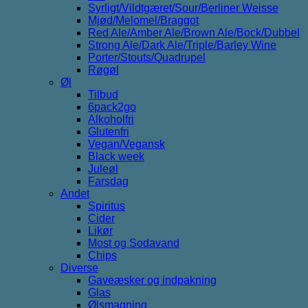
Syrligt/Vildtgæret/Sour/Berliner Weisse
Mjød/Melomel/Braggot
Red Ale/Amber Ale/Brown Ale/Bock/Dubbel
Strong Ale/Dark Ale/Triple/Barley Wine
Porter/Stouts/Quadrupel
Røgøl
Øl
Tilbud
6pack2go
Alkoholfri
Glutenfri
Vegan/Vegansk
Black week
Juleøl
Farsdag
Andet
Spiritus
Cider
Likør
Most og Sodavand
Chips
Diverse
Gaveæsker og indpakning
Glas
Ølsmagning