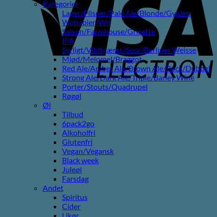
E
Kategorier
Lager/Pilsner/Pale Ale/Blonde/Gylden
Weissbier/Wit
Saison/Farmhouse/Grisette
IPA
Syrligt/Vildtgæret/Sour/Berliner Weisse
Mjød/Melomel/Braggot
Red Ale/Amber Ale/Brown Ale/Bock/Dubbel
Strong Ale/Dark Ale/Triple/Barley Wine
Porter/Stouts/Quadrupel
Røgøl
Øl
Tilbud
6pack2go
Alkoholfri
Glutenfri
Vegan/Vegansk
Black week
Juleøl
Farsdag
Andet
Spiritus
Cider
Likør