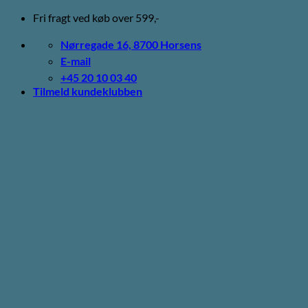
Fortsæt
Fri fragt ved køb over 599,-
til
indhold
Nørregade 16, 8700 Horsens
E-mail
+45 20 10 03 40
Tilmeld kundeklubben