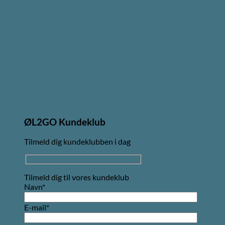
ØL2GO Kundeklub
Tilmeld dig kundeklubben i dag
Tilmeld dig til vores kundeklub
Navn*
E-mail*