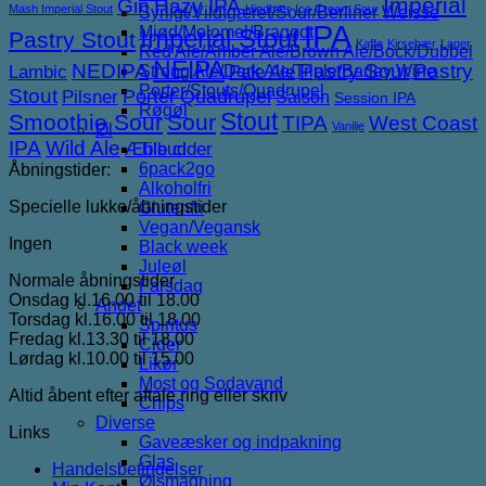
Imperial
Gin
Hazy IPA
Mash Imperial Stout
Hindbær
Ice Cream Sour
Syrligt/Vildtgæret/Sour/Berliner Weisse
IPA
Mjød/Melomel/Braggot
Imperial Stout
Pastry Stout
Kaffe
Kirsebær
Lager
Red Ale/Amber Ale/Brown Ale/Bock/Dubbel
NEIPA
NEDIPA
Pastry Sour
Pastry
Lambic
Strong Ale/Dark Ale/Triple/Barley Wine
Pale Ale
Porter/Stouts/Quadrupel
Stout
Porter
Quadrupel
Pilsner
Saison
Session IPA
Røgøl
Stout
Smoothie Sour
Sour
TIPA
West Coast
Vanilje
Øl
IPA
Wild Ale
Æble cider
Tilbud
6pack2go
Åbningstider:
Alkoholfri
Specielle lukke/åbningstider
Glutenfri
Vegan/Vegansk
Ingen
Black week
Juleøl
Normale åbningstider
Farsdag
Onsdag kl.16.00 til 18.00
Andet
Torsdag kl.16.00 til 18.00
Spiritus
Fredag kl.13.30 til 18.00
Cider
Lørdag kl.10.00 til 15.00
Likør
Most og Sodavand
Altid åbent efter aftale ring eller skriv
Chips
Diverse
Links
Gaveæsker og indpakning
Glas
Handelsbetingelser
Ølsmagning