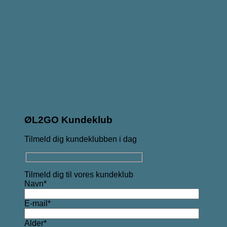
ØL2GO Kundeklub
Tilmeld dig kundeklubben i dag
Tilmeld dig til vores kundeklub
Navn*
E-mail*
Alder*