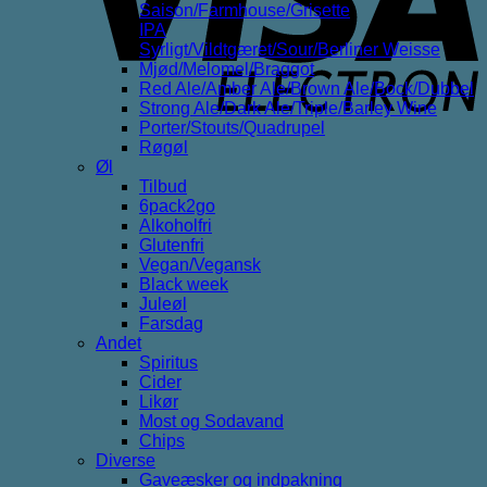
Saison/Farmhouse/Grisette
IPA
Syrligt/Vildtgæret/Sour/Berliner Weisse
Mjød/Melomel/Braggot
Red Ale/Amber Ale/Brown Ale/Bock/Dubbel
Strong Ale/Dark Ale/Triple/Barley Wine
Porter/Stouts/Quadrupel
Røgøl
Øl
Tilbud
6pack2go
Alkoholfri
Glutenfri
Vegan/Vegansk
Black week
Juleøl
Farsdag
Andet
Spiritus
Cider
Likør
Most og Sodavand
Chips
Diverse
Gaveæsker og indpakning