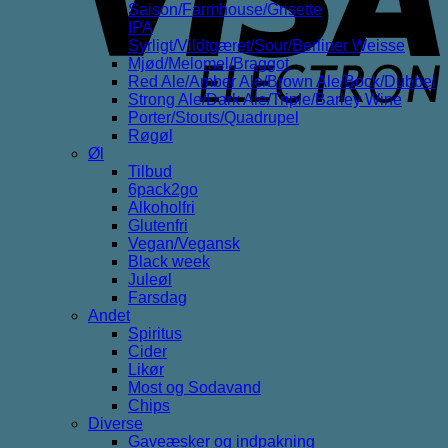
Saison/Farmhouse/Grisette
IPA
Syrligt/Vildtgæret/Sour/Berliner Weisse
Mjød/Melomel/Braggot
Red Ale/Amber Ale/Brown Ale/Bock/Dubbel
Strong Ale/Dark Ale/Triple/Barley Wine
Porter/Stouts/Quadrupel
Røgøl
Øl
Tilbud
6pack2go
Alkoholfri
Glutenfri
Vegan/Vegansk
Black week
Juleøl
Farsdag
Andet
Spiritus
Cider
Likør
Most og Sodavand
Chips
Diverse
Gaveæsker og indpakning