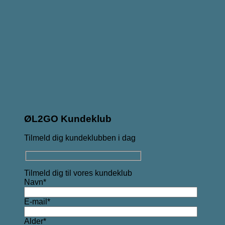
ØL2GO Kundeklub
Tilmeld dig kundeklubben i dag
Tilmeld dig til vores kundeklub
Navn*
E-mail*
Alder*