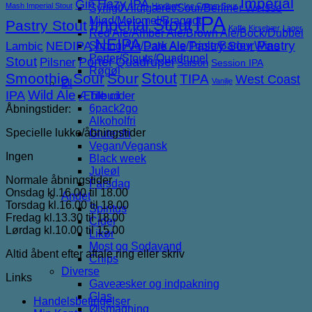
Imperial
Gin
Hazy IPA
Mash Imperial Stout
Hindbær
Ice Cream Sour
Syrligt/Vildtgæret/Sour/Berliner Weisse
IPA
Mjød/Melomel/Braggot
Imperial Stout
Pastry Stout
Kaffe
Kirsebær
Lager
Red Ale/Amber Ale/Brown Ale/Bock/Dubbel
NEIPA
NEDIPA
Pastry Sour
Pastry
Lambic
Strong Ale/Dark Ale/Triple/Barley Wine
Pale Ale
Porter/Stouts/Quadrupel
Stout
Porter
Quadrupel
Pilsner
Saison
Session IPA
Røgøl
Stout
Smoothie Sour
Sour
TIPA
West Coast
Vanilje
Øl
IPA
Wild Ale
Æble cider
Tilbud
6pack2go
Åbningstider:
Alkoholfri
Specielle lukke/åbningstider
Glutenfri
Vegan/Vegansk
Ingen
Black week
Juleøl
Normale åbningstider
Farsdag
Onsdag kl.16.00 til 18.00
Andet
Torsdag kl.16.00 til 18.00
Spiritus
Fredag kl.13.30 til 18.00
Cider
Lørdag kl.10.00 til 15.00
Likør
Most og Sodavand
Altid åbent efter aftale ring eller skriv
Chips
Diverse
Links
Gaveæsker og indpakning
Glas
Handelsbetingelser
Ølsmagning