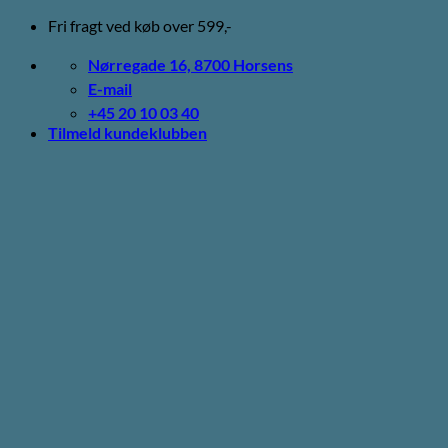
Fortsæt
Fri fragt ved køb over 599,-
til
indhold
Nørregade 16, 8700 Horsens
E-mail
+45 20 10 03 40
Tilmeld kundeklubben