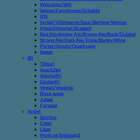
Weissbier/Wit
Saison/Farmhouse/Grisette
IPA
Syrligt/Vildtgæret/Sour/Berliner Weisse
Mjød/Melomel/Braggot
Red Ale/Amber Ale/Brown Ale/Bock/Dubbel
Strong Ale/Dark Ale/Triple/Barley Wine
Porter/Stouts/Quadrupel
Røgøl
Øl
Tilbud
6pack2go
Alkoholfri
Glutenfri
Vegan/Vegansk
Black week
Juleøl
Farsdag
Andet
Spiritus
Cider
Likør
Most og Sodavand