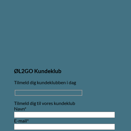
ØL2GO Kundeklub
Tilmeld dig kundeklubben i dag
Tilmeld dig til vores kundeklub
Navn*
E-mail*