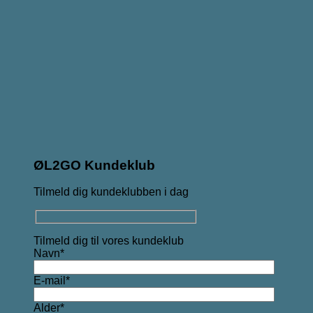
ØL2GO Kundeklub
Tilmeld dig kundeklubben i dag
Tilmeld dig til vores kundeklub
Navn*
E-mail*
Alder*