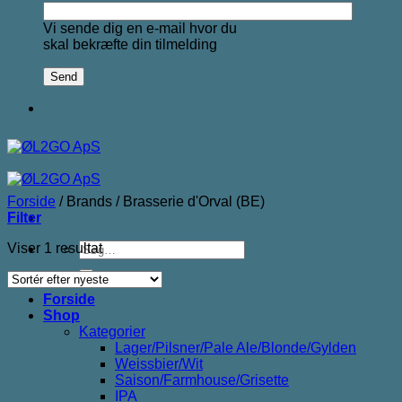
Vi sende dig en e-mail hvor du
skal bekræfte din tilmelding
Forside
/
Brands
/
Brasserie d'Orval (BE)
Filter
Søg
Viser 1 resultat
efter:
Forside
Shop
Kategorier
Lager/Pilsner/Pale Ale/Blonde/Gylden
Weissbier/Wit
Saison/Farmhouse/Grisette
IPA