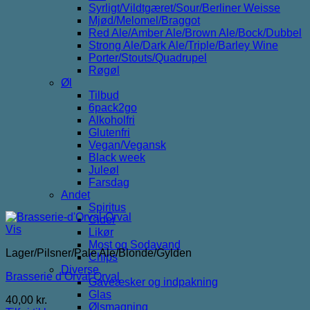
Syrligt/Vildtgæret/Sour/Berliner Weisse
Mjød/Melomel/Braggot
Red Ale/Amber Ale/Brown Ale/Bock/Dubbel
Strong Ale/Dark Ale/Triple/Barley Wine
Porter/Stouts/Quadrupel
Røgøl
Øl
Tilbud
6pack2go
Alkoholfri
Glutenfri
Vegan/Vegansk
Black week
Juleøl
Farsdag
Andet
Spiritus
Cider
Vis
Likør
Most og Sodavand
Lager/Pilsner/Pale Ale/Blonde/Gylden
Chips
Diverse
Brasserie d’Orval Orval
Gaveæsker og indpakning
Glas
40,00
kr.
Ølsmagning