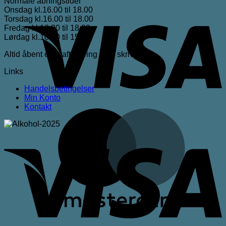
Normale åbningstider
Onsdag kl.16.00 til 18.00
V
Torsdag kl.16.00 til 18.00
Fredag kl.13.30 til 18.00
Lørdag kl.10.00 til 15.00
Altid åbent efter aftale ring eller skriv
Links
Handelsbetingelser
Min Konto
Kontakt
M
V