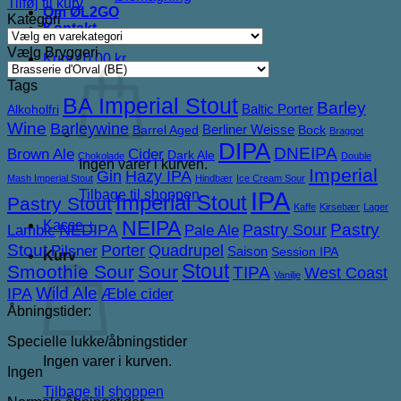
Tilføj til kurv
Om ØL2GO
Kategori
Kontakt
Vælg Bryggeri
Kurv /
0,00
kr.
Tags
BA Imperial Stout
Barley
Baltic Porter
Alkoholfri
Wine
Barleywine
Berliner Weisse
Barrel Aged
Bock
Braggot
DIPA
DNEIPA
Brown Ale
Cider
Dark Ale
Chokolade
Double
Ingen varer i kurven.
Imperial
Gin
Hazy IPA
Mash Imperial Stout
Hindbær
Ice Cream Sour
IPA
Tilbage til shoppen
Imperial Stout
Pastry Stout
Kaffe
Kirsebær
Lager
NEIPA
Kasse
+
NEDIPA
Pastry Sour
Pastry
Lambic
Pale Ale
Stout
Porter
Quadrupel
Pilsner
Saison
Session IPA
Kurv
Stout
Smoothie Sour
Sour
TIPA
West Coast
Vanilje
IPA
Wild Ale
Æble cider
Åbningstider:
Specielle lukke/åbningstider
Ingen varer i kurven.
Ingen
Tilbage til shoppen