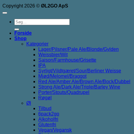
Copyright 2026 ©
ØL2GO ApS
Søg
efter:
Forside
Shop
Kategorier
Lager/Pilsner/Pale Ale/Blonde/Gylden
Weissbier/Wit
Saison/Farmhouse/Grisette
IPA
Syrligt/Vildtgæret/Sour/Berliner Weisse
Mjød/Melomel/Braggot
Red Ale/Amber Ale/Brown Ale/Bock/Dubbel
Strong Ale/Dark Ale/Triple/Barley Wine
Porter/Stouts/Quadrupel
Røgøl
Øl
Tilbud
6pack2go
Alkoholfri
Glutenfri
Vegan/Vegansk