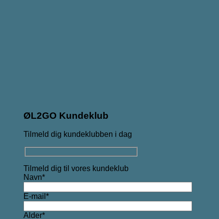
ØL2GO Kundeklub
Tilmeld dig kundeklubben i dag
Tilmeld dig til vores kundeklub
Navn*
E-mail*
Alder*