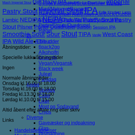
Imperial
Gin
Hazy IPA
Mash Imperial Stout
Hindbær
Ice Cream Sour
Syrligt/Vildtgæret/Sour/Berliner Weisse
IPA
Mjød/Melomel/Braggot
Imperial Stout
Pastry Stout
Kaffe
Kirsebær
Lager
Red Ale/Amber Ale/Brown Ale/Bock/Dubbel
NEIPA
NEDIPA
Pastry Sour
Pastry
Lambic
Strong Ale/Dark Ale/Triple/Barley Wine
Pale Ale
Porter/Stouts/Quadrupel
Stout
Porter
Quadrupel
Pilsner
Saison
Session IPA
Røgøl
Stout
Smoothie Sour
Sour
TIPA
West Coast
Vanilje
Øl
IPA
Wild Ale
Æble cider
Tilbud
6pack2go
Åbningstider:
Alkoholfri
Specielle lukke/åbningstider
Glutenfri
Vegan/Vegansk
Ingen
Black week
Juleøl
Normale åbningstider
Farsdag
Onsdag kl.16.00 til 18.00
Andet
Torsdag kl.16.00 til 18.00
Spiritus
Fredag kl.13.30 til 18.00
Cider
Lørdag kl.10.00 til 15.00
Likør
Most og Sodavand
Altid åbent efter aftale ring eller skriv
Chips
Diverse
Links
Gaveæsker og indpakning
Glas
Handelsbetingelser
Ølsmagning