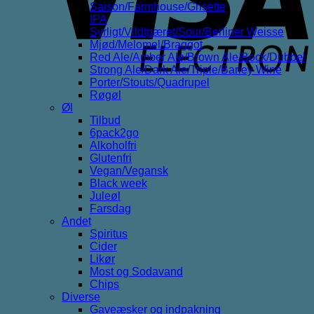
Saison/Farmhouse/Grisette
IPA
Syrligt/Vildtgæret/Sour/Berliner Weisse
Mjød/Melomel/Braggot
Red Ale/Amber Ale/Brown Ale/Bock/Dubbel
Strong Ale/Dark Ale/Triple/Barley Wine
Porter/Stouts/Quadrupel
Røgøl
Øl
Tilbud
6pack2go
Alkoholfri
Glutenfri
Vegan/Vegansk
Black week
Juleøl
Farsdag
Andet
Spiritus
Cider
Likør
Most og Sodavand
Chips
Diverse
Gaveæsker og indpakning