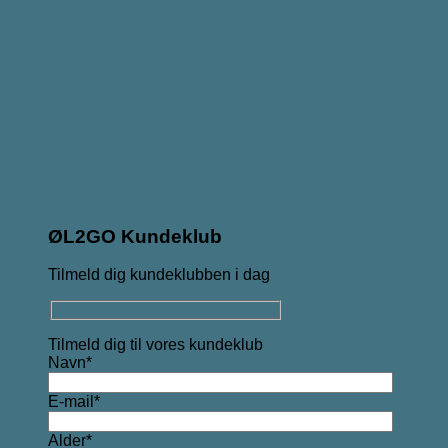
ØL2GO Kundeklub
Tilmeld dig kundeklubben i dag
Tilmeld dig til vores kundeklub
Navn*
E-mail*
Alder*