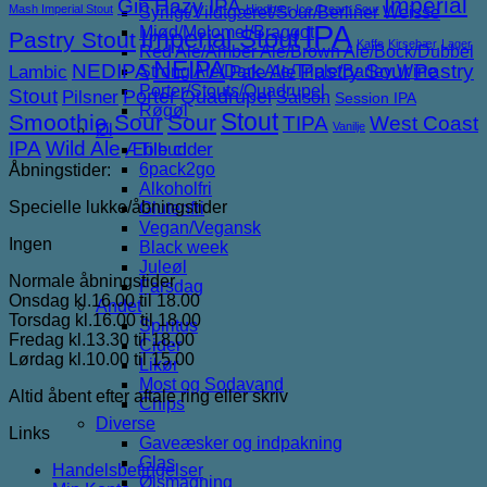
Imperial
Gin
Hazy IPA
Mash Imperial Stout
Hindbær
Ice Cream Sour
Syrligt/Vildtgæret/Sour/Berliner Weisse
IPA
Mjød/Melomel/Braggot
Imperial Stout
Pastry Stout
Kaffe
Kirsebær
Lager
Red Ale/Amber Ale/Brown Ale/Bock/Dubbel
NEIPA
NEDIPA
Pastry Sour
Pastry
Lambic
Strong Ale/Dark Ale/Triple/Barley Wine
Pale Ale
Porter/Stouts/Quadrupel
Stout
Porter
Quadrupel
Pilsner
Saison
Session IPA
Røgøl
Stout
Smoothie Sour
Sour
TIPA
West Coast
Vanilje
Øl
IPA
Wild Ale
Æble cider
Tilbud
6pack2go
Åbningstider:
Alkoholfri
Specielle lukke/åbningstider
Glutenfri
Vegan/Vegansk
Ingen
Black week
Juleøl
Normale åbningstider
Farsdag
Onsdag kl.16.00 til 18.00
Andet
Torsdag kl.16.00 til 18.00
Spiritus
Fredag kl.13.30 til 18.00
Cider
Lørdag kl.10.00 til 15.00
Likør
Most og Sodavand
Altid åbent efter aftale ring eller skriv
Chips
Diverse
Links
Gaveæsker og indpakning
Glas
Handelsbetingelser
Ølsmagning