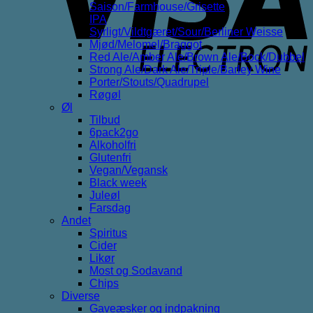
Saison/Farmhouse/Grisette
IPA
Syrligt/Vildtgæret/Sour/Berliner Weisse
Mjød/Melomel/Braggot
Red Ale/Amber Ale/Brown Ale/Bock/Dubbel
Strong Ale/Dark Ale/Triple/Barley Wine
Porter/Stouts/Quadrupel
Røgøl
Øl
Tilbud
6pack2go
Alkoholfri
Glutenfri
Vegan/Vegansk
Black week
Juleøl
Farsdag
Andet
Spiritus
Cider
Likør
Most og Sodavand
Chips
Diverse
Gaveæsker og indpakning