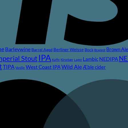
ne
Barleywine
Brown Al
Berliner Weisse
Barrel Aged
Bock
Braggot
IPA
mperial Stout
NE
NEDIPA
Lambic
Kaffe
Kirsebær
Lager
t
TIPA
Wild Ale
West Coast IPA
Æble cider
Vanilje