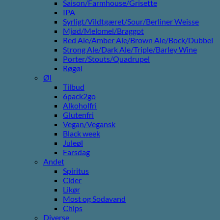
Saison/Farmhouse/Grisette
IPA
Syrligt/Vildtgæret/Sour/Berliner Weisse
Mjød/Melomel/Braggot
Red Ale/Amber Ale/Brown Ale/Bock/Dubbel
Strong Ale/Dark Ale/Triple/Barley Wine
Porter/Stouts/Quadrupel
Røgøl
Øl
Tilbud
6pack2go
Alkoholfri
Glutenfri
Vegan/Vegansk
Black week
Juleøl
Farsdag
Andet
Spiritus
Cider
Likør
Most og Sodavand
Chips
Diverse