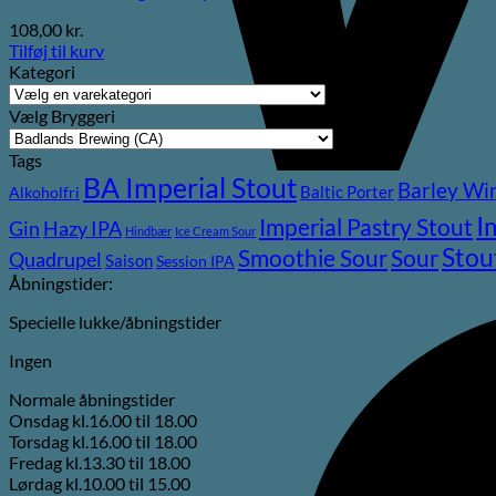
108,00
kr.
Tilføj til kurv
Kategori
Vælg Bryggeri
Tags
BA Imperial Stout
Barley Wi
Baltic Porter
Alkoholfri
I
Imperial Pastry Stout
Gin
Hazy IPA
Hindbær
Ice Cream Sour
Stou
Sour
Smoothie Sour
Quadrupel
Saison
Session IPA
Åbningstider:
Specielle lukke/åbningstider
Ingen
Normale åbningstider
Onsdag kl.16.00 til 18.00
Torsdag kl.16.00 til 18.00
Fredag kl.13.30 til 18.00
Lørdag kl.10.00 til 15.00