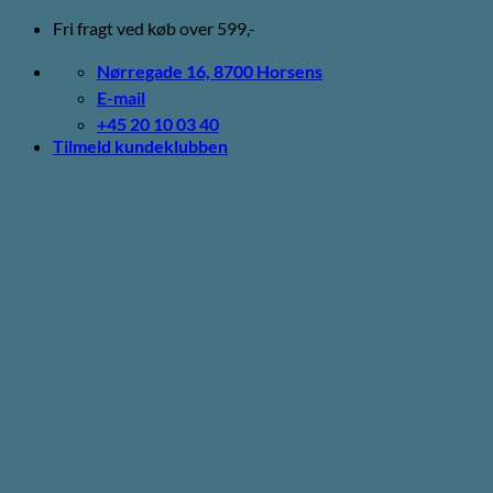
Fortsæt
Fri fragt ved køb over 599,-
til
indhold
Nørregade 16, 8700 Horsens
E-mail
+45 20 10 03 40
Tilmeld kundeklubben