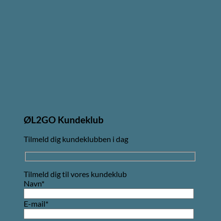
ØL2GO Kundeklub
Tilmeld dig kundeklubben i dag
Tilmeld dig til vores kundeklub
Navn*
E-mail*