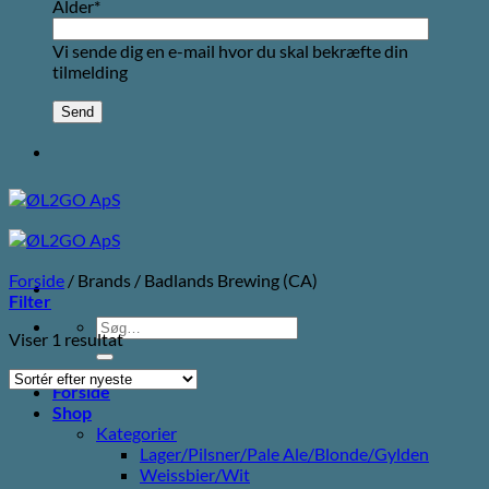
Alder*
Vi sende dig en e-mail hvor du skal bekræfte din
tilmelding
Forside
/
Brands
/
Badlands Brewing (CA)
Filter
Søg
Viser 1 resultat
efter:
Forside
Shop
Kategorier
Lager/Pilsner/Pale Ale/Blonde/Gylden
Weissbier/Wit