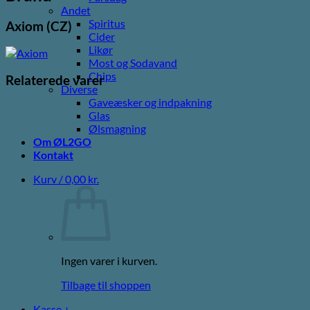
Andet
Spiritus
Axiom (CZ)
Cider
Likør
Most og Sodavand
Chips
Relaterede varer
Diverse
Gaveæsker og indpakning
Glas
Ølsmagning
Om ØL2GO
Kontakt
Kurv /
0,00
kr.
Ingen varer i kurven.
Tilbage til shoppen
Kasse
+