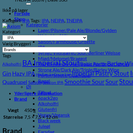
efter:
Ikke på lager
Forside
Shop
Kategori:
IPA
Tags:
IPA
,
NEIPA
,
TNEIPA
Kategorier
Lager/Pilsner/Pale Ale/Blonde/Gylden
Kategori
Weissbier/Wit
Saison/Farmhouse/Grisette
Vælg Bryggeri
IPA
Syrligt/Vildtgæret/Sour/Berliner Weisse
Tags
Mjød/Melomel/Braggot
BA Imperial Stout
Barley Wi
Baltic Porter
Red Ale/Amber Ale/Brown Ale/Bock/Dubbel
Alkoholfri
Strong Ale/Dark Ale/Triple/Barley Wine
Imperial Pastry Stout
Gin
Hazy IPA
Hindbær
Ice Cream Sour
Porter/Stouts/Quadrupel
Stou
Sour
Smoothie Sour
Røgøl
Quadrupel
Saison
Session IPA
Øl
Tilbud
Yderligere information
6pack2go
Brand
Alkoholfri
Glutenfri
Vægt
450 g
Vegan/Vegansk
Størrelse
7,5 × 7,5 × 12 cm
Black week
Juleøl
Brand
Farsdag