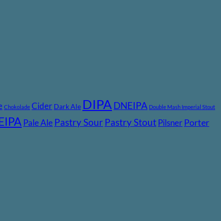
DIPA
DNEIPA
e
Cider
Dark Ale
Chokolade
Double Mash Imperial Stout
EIPA
Pastry Stout
Pastry Sour
Pale Ale
Pilsner
Porter