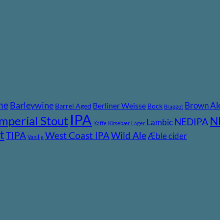
ne
Barleywine
Brown Al
Berliner Weisse
Barrel Aged
Bock
Braggot
IPA
Imperial Stout
N
NEDIPA
Lambic
Kaffe
Kirsebær
Lager
t
TIPA
Wild Ale
West Coast IPA
Æble cider
Vanilje