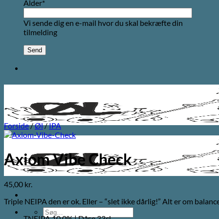
Alder*
Vi sende dig en e-mail hvor du skal bekræfte din
tilmelding
Forside
/
Øl
/
IPA
Axiom Vibe Check
45,00
kr.
Triple NEIPA den er ok. Eller – “slet ikke dårlig!” Alt er om bala
Søg
TNEIPA 10,0% | Dåse 33cl