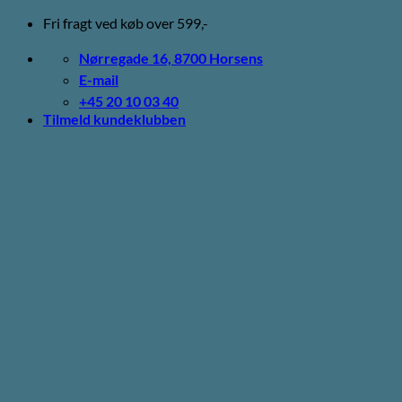
Fortsæt
Fri fragt ved køb over 599,-
til
indhold
Nørregade 16, 8700 Horsens
E-mail
+45 20 10 03 40
Tilmeld kundeklubben