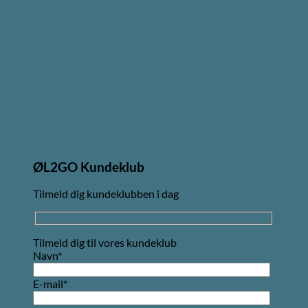
ØL2GO Kundeklub
Tilmeld dig kundeklubben i dag
Tilmeld dig til vores kundeklub
Navn*
E-mail*