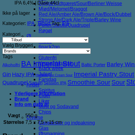
IPA 6,4% | Dåse 44cl
Syrligt/Vildtgæret/Sour/Berliner Weisse
60,00 kr..
30,00 kr..
Mjød/Melomel/Braggot
Ikke på lager
Red Ale/Amber Ale/Brown Ale/Bock/Dubbel
Strong Ale/Dark Ale/Triple/Barley Wine
Kategorier:
IPA
,
Tilbud
Tag:
IPA
Porter/Stouts/Quadrupel
Røgøl
Kategori
Øl
Tilbud
Vælg Bryggeri
6pack2go
Alkoholfri
Tags
Glutenfri
BA Imperial Stout
Vegan/Vegansk
Barley Wi
Baltic Porter
Alkoholfri
Black week
Imperial Pastry Stout
Gin
Hazy IPA
Juleøl
Hindbær
Ice Cream Sour
Farsdag
St
Smoothie Sour
Sour
Quadrupel
Saison
Session IPA
Andet
Spiritus
Yderligere information
Cider
Brand
Likør
Info om dato øl
Most og Sodavand
Chips
Vægt
550 g
Diverse
Størrelse
7,5 × 7,5 × 15 cm
Gaveæsker og indpakning
Glas
Ølsmagning