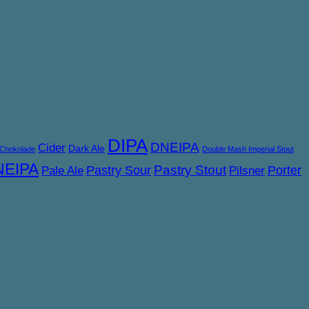
DIPA
DNEIPA
Cider
Dark Ale
Chokolade
Double Mash Imperial Stout
NEIPA
Pastry Sour
Pastry Stout
Porter
Pale Ale
Pilsner