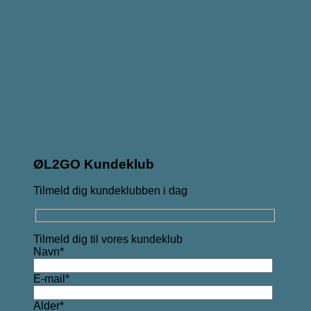
ØL2GO Kundeklub
Tilmeld dig kundeklubben i dag
Tilmeld dig til vores kundeklub
Navn*
E-mail*
Alder*