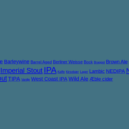
ne
Barleywine
Brown Ale
Berliner Weisse
Barrel Aged
Bock
Braggot
IPA
Imperial Stout
NEDIPA
Lambic
Kaffe
Kirsebær
Lager
out
TIPA
West Coast IPA
Wild Ale
Æble cider
Vanilje