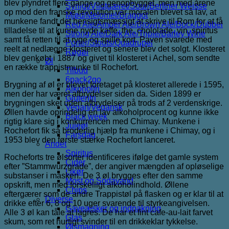
blev plyndret flere gange og genopbygget, men med årene
Syrligt/Vildtgæret/Sour/Berliner Weisse
op mod den franske revolution var moralen blevet så lav, at
Mjød/Melomel/Braggot
munkene fandt det hensigtsmæssigt at skrive til Rom for at få
Red Ale/Amber Ale/Brown Ale/Bock/Dubbel
tilladelse til at kunne nyde kaffe, the, chololade, vin, spiritus
Strong Ale/Dark Ale/Triple/Barley Wine
samt få retten til at ryge og spille kort. Paven svarede med
Porter/Stouts/Quadrupel
reelt at nedlægge klosteret og senere blev det solgt. Klosteret
Røgøl
blev genkøbt i 1887 og givet til klosteret i Achel, som sendte
Øl
en række trappistmunke til Rochefort.
Tilbud
6pack2go
Brygning af øl er blevet foretaget på klosteret allerede i 1595,
Alkoholfri
men der har været afbrydelser siden da. Siden 1899 er
Glutenfri
brygningen sket uden afbrydelser på trods af 2 verdenskrige.
Vegan/Vegansk
Øllen havde oprindelig en lav alkoholprocent og kunne ikke
Black week
rigtig klare sig i konkurrencen med Chimay. Munkene i
Juleøl
Rochefort fik så broderlig hjælp fra munkene i Chimay, og i
Farsdag
1953 blev den første stærke Rochefort lanceret.
Andet
Spiritus
Rocheforts tre ølsorter identificeres ifølge det gamle system
Cider
efter ”Stammwürzgrade”, der angiver mængden af opløselige
Likør
substanser i masken. De 3 øl brygges efter den samme
Most og Sodavand
opskrift, men med forskelligt alkoholindhold. Øllene
Chips
eftergærer som de andre Trappistøl på flasken og er klar til at
Diverse
drikke efter 6, 8 og 10 uger svarende til styrkeangivelsen.
Gaveæsker og indpakning
Alle 3 øl kan tåle at lagres. De har et fint cafe-au-lait farvet
Glas
skum, som ret hurtigt svinder til en drikkeklar tykkelse.
Ølsmagning