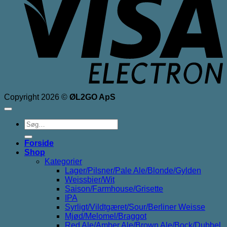
Copyright 2026 ©
ØL2GO ApS
Søg
efter:
Forside
Shop
Kategorier
Lager/Pilsner/Pale Ale/Blonde/Gylden
Weissbier/Wit
Saison/Farmhouse/Grisette
IPA
Syrligt/Vildtgæret/Sour/Berliner Weisse
Mjød/Melomel/Braggot
Red Ale/Amber Ale/Brown Ale/Bock/Dubbel