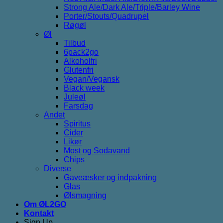
Strong Ale/Dark Ale/Triple/Barley Wine
Porter/Stouts/Quadrupel
Røgøl
Øl
Tilbud
6pack2go
Alkoholfri
Glutenfri
Vegan/Vegansk
Black week
Juleøl
Farsdag
Andet
Spiritus
Cider
Likør
Most og Sodavand
Chips
Diverse
Gaveæsker og indpakning
Glas
Ølsmagning
Om ØL2GO
Kontakt
Sign Up