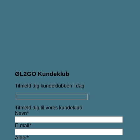
ØL2GO Kundeklub
Tilmeld dig kundeklubben i dag
Tilmeld dig til vores kundeklub
Navn*
E-mail*
Alder*