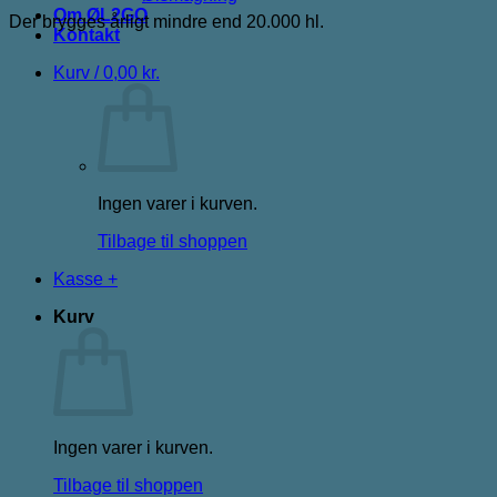
Om ØL2GO
Der brygges årligt mindre end 20.000 hl.
Kontakt
Kurv /
0,00
kr.
Ingen varer i kurven.
Tilbage til shoppen
Kasse
+
Kurv
Ingen varer i kurven.
Tilbage til shoppen