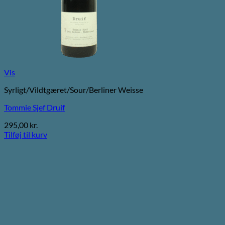
Vis
Syrligt/Vildtgæret/Sour/Berliner Weisse
Tommie Sjef Druif
295,00
kr.
Tilføj til kurv