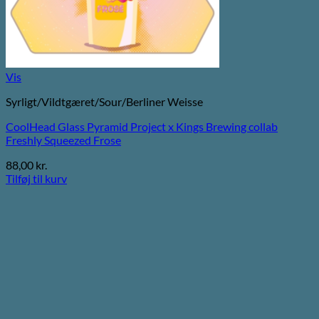
Vis
Syrligt/Vildtgæret/Sour/Berliner Weisse
CoolHead Glass Pyramid Project x Kings Brewing collab
Freshly Squeezed Frose
88,00
kr.
Tilføj til kurv