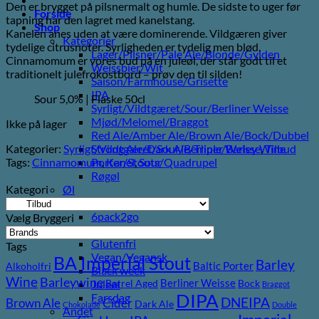
Den er brygget på pilsnermalt og humle. De sidste to uger før
pris
pris
Forside
tapning har den lagret med kanelstang.
var:
er:
Shop
Kanelen anes uden at være dominerende. Vildgæren giver
50,00 kr..
20,00 kr..
Kategorier
tydelige citrusnoter. Syrligheden er tydelig men blød.
Lager/Pilsner/Pale Ale/Blonde/Gylden
Cinnamomum er vores bud på en juleøl, der står godt til et
Weissbier/Wit
traditionelt julefrokostbord – prøv den til silden!
Saison/Farmhouse/Grisette
IPA
Sour 5,0% | Flaske 50cl
Syrligt/Vildtgæret/Sour/Berliner Weisse
Mjød/Melomel/Braggot
Ikke på lager
Red Ale/Amber Ale/Brown Ale/Bock/Dubbel
Kategorier:
Syrligt/Vildtgæret/Sour/Berliner Weisse
,
Tilbud
Strong Ale/Dark Ale/Triple/Barley Wine
Tags:
Cinnamomum
,
Kanel
,
Sour
Porter/Stouts/Quadrupel
Røgøl
Kategori
Øl
Tilbud
6pack2go
Vælg Bryggeri
Alkoholfri
Glutenfri
Tags
Vegan/Vegansk
BA Imperial Stout
Barley
Baltic Porter
Alkoholfri
Black week
Wine
Barleywine
Berliner Weisse
Juleøl
Barrel Aged
Bock
Braggot
DIPA
Farsdag
DNEIPA
Brown Ale
Cider
Dark Ale
Chokolade
Double
Andet