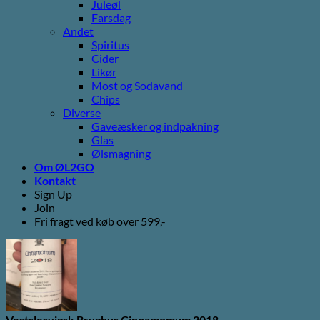
Juleøl
Farsdag
Andet
Spiritus
Cider
Likør
Most og Sodavand
Chips
Diverse
Gaveæsker og indpakning
Glas
Ølsmagning
Om ØL2GO
Kontakt
Sign Up
Join
Fri fragt ved køb over 599,-
Vestslesvigsk Bryghus Cinnamomum 2018