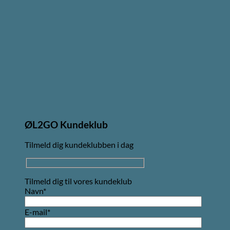
ØL2GO Kundeklub
Tilmeld dig kundeklubben i dag
Tilmeld dig til vores kundeklub
Navn*
E-mail*