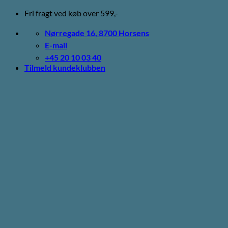
Fortsæt
Fri fragt ved køb over 599,-
til
indhold
Nørregade 16, 8700 Horsens
E-mail
+45 20 10 03 40
Tilmeld kundeklubben