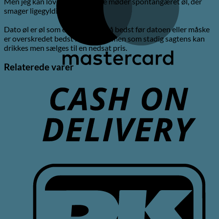
Men jeg kan love dig, at du ikke møder spontangæret øl, der
smager ligegyldigt!
Dato øl er øl som enten er tæt på bedst før datoen eller måske
er overskredet bedst før datoen men som stadig sagtens kan
drikkes men sælges til en nedsat pris.
Relaterede varer
C
D
D