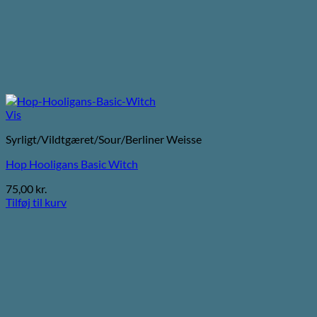
Vis
Syrligt/Vildtgæret/Sour/Berliner Weisse
Hop Hooligans Basic Witch
75,00
kr.
Tilføj til kurv