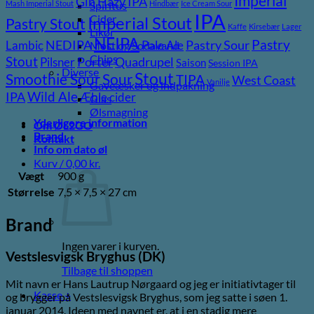
Imperial
Gin
Hazy IPA
Mash Imperial Stout
Hindbær
Ice Cream Sour
Spiritus
IPA
Cider
Imperial Stout
Pastry Stout
Kaffe
Kirsebær
Lager
Likør
NEIPA
Pastry
NEDIPA
Pastry Sour
Lambic
Pale Ale
Most og Sodavand
Chips
Stout
Porter
Quadrupel
Pilsner
Saison
Session IPA
Diverse
Stout
Sour
Smoothie Sour
TIPA
West Coast
Vanilje
Gaveæsker og indpakning
Wild Ale
IPA
Æble cider
Glas
Ølsmagning
Yderligere information
Om ØL2GO
Brand
Kontakt
Info om dato øl
Kurv /
0,00
kr.
Vægt
900 g
Størrelse
7,5 × 7,5 × 27 cm
Brand
Ingen varer i kurven.
Vestslesvigsk Bryghus (DK)
Tilbage til shoppen
Mit navn er Hans Lautrup Nørgaard og jeg er initiativtager til
Kasse
+
og brygger på Vestslesvigsk Bryghus, som jeg satte i søen 1.
januar 2014. Ideen med navnet er, at i en stadig mere