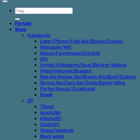
Søg
efter:
Forside
Shop
Kategorier
Lager/Pilsner/Pale Ale/Blonde/Gylden
Weissbier/Wit
Saison/Farmhouse/Grisette
IPA
Syrligt/Vildtgæret/Sour/Berliner Weisse
Mjød/Melomel/Braggot
Red Ale/Amber Ale/Brown Ale/Bock/Dubbel
Strong Ale/Dark Ale/Triple/Barley Wine
Porter/Stouts/Quadrupel
Røgøl
Øl
Tilbud
6pack2go
Alkoholfri
Glutenfri
Vegan/Vegansk
Black week