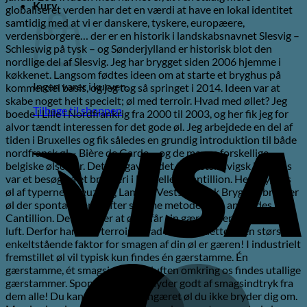
Kurv
globaliseret verden har det en værdi at have en lokal identitet
samtidig med at vi er danskere, tyskere, europæere,
verdensborgere… der er en historik i landskabsnavnet Slesvig –
Schleswig på tysk – og Sønderjylland er historisk blot den
nordlige del af Slesvig. Jeg har brygget siden 2006 hjemme i
køkkenet. Langsom fødtes ideen om at starte et bryghus på
Ingen varer i kurven.
kommerciel basis, og jeg tog så springet i 2014. Ideen var at
skabe noget helt specielt; øl med terroir. Hvad med øllet? Jeg
Tilbage til shoppen
boede i Lille i Nordfrankrig fra 2000 til 2003, og her fik jeg for
alvor tændt interessen for det gode øl. Jeg arbejdede en del af
V
tiden i Bruxelles og fik således en grundig introduktion til både
nordfransk øl – Bière de Garde – og de mange forskellige
belgiske ølsorter. Det der gav stødet til Vestslesvigsk Bryghus
var et besøg på et bryggeri i Bruxelles, Cantillion. Her brygges
øl af typerne Gueuze og Lambic. Vestslesvigsk Bryghus brygger
øl der spontangæres efter samme metode, som anvendes på
Cantillion. Det betyder at øllet får sin gær fra den omgivende
luft. Derfor har øllet terroir! Hvad betyder dette? Den største
enkeltstående faktor for smagen af din øl er gæren! I industrielt
fremstillet øl vil typisk kun findes én gærstamme. Én
M
gærstamme, ét smagsindtryk. I luften omkring os findes utallige
gærstammer. Spontangæret øl nyder godt af smagsindtryk fra
dem alle! Du kan møde spontangæret øl du ikke bryder dig om.