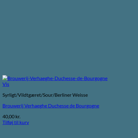
Vis
Syrligt/Vildtgæret/Sour/Berliner Weisse
Brouwerij Verhaeghe Duchesse de Bourgogne
40,00
kr.
Tilføj til kurv