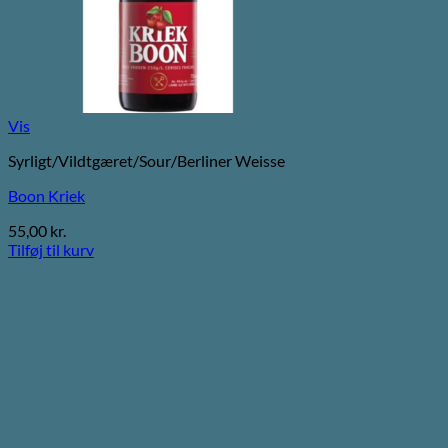
Vis
Syrligt/Vildtgæret/Sour/Berliner Weisse
Boon Kriek
55,00
kr.
Tilføj til kurv