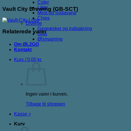
Cider
Likør
Vault City Brewing (GB-SCT)
Most og Sodavand
Chips
Diverse
Gaveæsker og indpakning
Relaterede varer
Glas
Ølsmagning
Om ØL2GO
Kontakt
Kurv /
0,00
kr.
Ingen varer i kurven.
Tilbage til shoppen
Kasse
+
Kurv