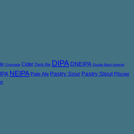
DIPA
DNEIPA
le
Cider
Dark Ale
Chokolade
Double Mash Imperial
NEIPA
IPA
Pastry Sour
Pastry Stout
Pale Ale
Pilsner
er