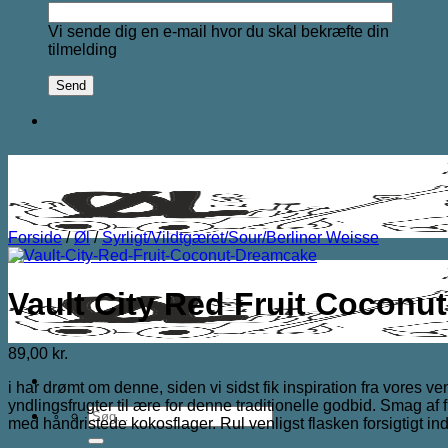
Vi sende dig en e-mail hvor du skal bekræfte din
tilmelding
Forside
/
Øl
/
Syrligt/Vildtgæret/Sour/Berliner Weisse
Vault City Red Fruit Coconu
89,00
kr.
i har drømt om denne, siden vi sidst fik inspiration fra vore
yndlingsfrugter til ære for denne traditionelle godbid. Smag a
Søg
med håndristede kokosflager. Rul venligst flasken forsigtigt in
efter: