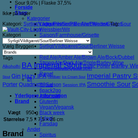
Sour 9,0% | Flaske 37,5%
Forside
Shop
Ikke på lager
Kategorier
Kategori:
Syrligt/Vildtgæret/Sour/Berliner Weisse
Tag:
Sour
Lager/Pilsner/Pale Ale/Blonde/Gylden
Weissbier/Wit
Kategori
Saison/Farmhouse/Grisette
IPA
Syrligt/Vildtgæret/Sour/Berliner Weisse
Vælg Bryggeri
Mjød/Melomel/Braggot
Red Ale/Amber Ale/Brown Ale/Bock/Dubbel
Tags
Strong Ale/Dark Ale/Triple/Barley Wine
BA Imperial Stout
Barley Wi
Baltic Porter
Alkoholfri
Porter/Stouts/Quadrupel
Røgøl
Imperial Pastry S
Gin
Hazy IPA
Stout
Hindbær
Ice Cream Sour
Øl
Smoothie Sour
S
Porter
Quadrupel
Saison
Tilbud
Session IPA
6pack2go
Yderligere information
Alkoholfri
Brand
Glutenfri
Vegan/Vegansk
Vægt
950 g
Black week
Juleøl
Størrelse
7,5 × 7,5 × 26 cm
Farsdag
Andet
Brand
Spiritus