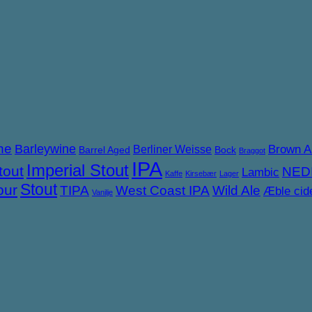
ne
Barleywine
Brown A
Berliner Weisse
Barrel Aged
Bock
Braggot
IPA
Imperial Stout
tout
NED
Lambic
Kaffe
Kirsebær
Lager
Stout
our
TIPA
West Coast IPA
Wild Ale
Æble cid
Vanilje