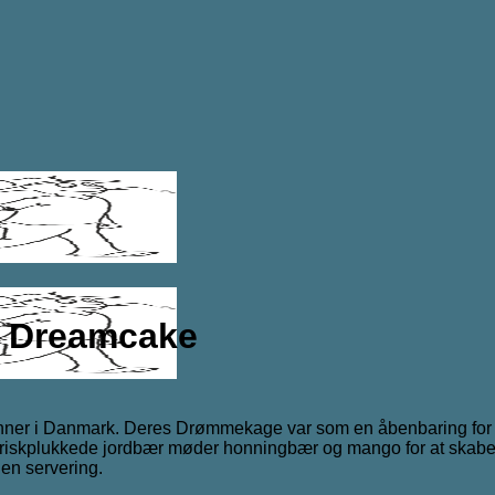
t Dreamcake
s venner i Danmark. Deres Drømmekage var som en åbenbaring for
f friskplukkede jordbær møder honningbær og mango for at skabe e
den servering.