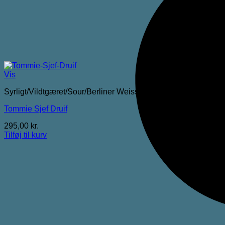
Vis
Syrligt/Vildtgæret/Sour/Berliner Weisse
Tommie Sjef Druif
295,00
kr.
Tilføj til kurv