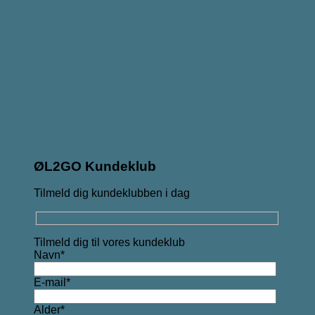
ØL2GO Kundeklub
Tilmeld dig kundeklubben i dag
Tilmeld dig til vores kundeklub
Navn*
E-mail*
Alder*