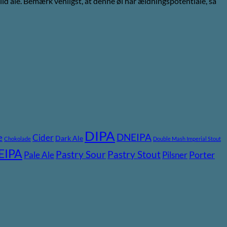
ild ale. Bemærk venligst, at denne øl har ældningspotentiale, så
DIPA
DNEIPA
e
Cider
Dark Ale
Chokolade
Double Mash Imperial Stout
EIPA
Pastry Stout
Pastry Sour
Pale Ale
Pilsner
Porter