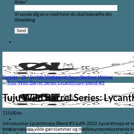
Alder*
Vi sende dig en e-mail hvor du skal bekræfte din
tilmelding
Forside
/
Øl
/
Syrligt/Vildtgæret/Sour/Berliner Weisse
Tuju Wild Barrel Series: Lycan
115,00
kr.
Introducerer Lycanthropy Blend #3 6,6% 2022. Lycanthropy er en 
brettanomyces vilde gærstammer og mælkesyreproducerende ba
Søg