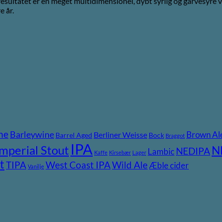
tresultatet er en meget multidimensionel, dybt syrlig og garvesyre v
e år.
ne
Barleywine
Brown Al
Berliner Weisse
Barrel Aged
Bock
Braggot
IPA
Imperial Stout
N
NEDIPA
Lambic
Kaffe
Kirsebær
Lager
t
TIPA
Wild Ale
West Coast IPA
Æble cider
Vanilje