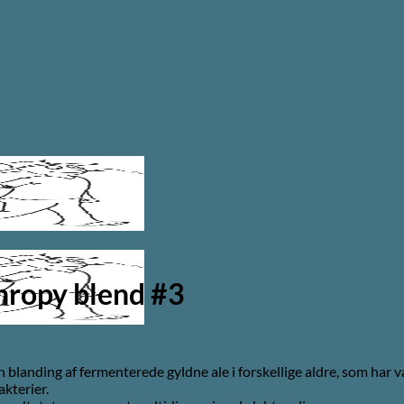
thropy blend #3
blanding af fermenterede gyldne ale i forskellige aldre, som har 
kterier.