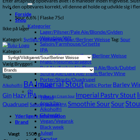
Efter aftapning opbevares øllet i 8 måneder inden frigivelse. Slu
efter:
hvis den opbevares korrekt, vil denne øl holde og udvikle sig i fler
Forside
Sour 6,6% | Flaske 75cl
Shop
Kategorier
Ikke på lager
Lager/Pilsner/Pale Ale/Blonde/Gylden
Weissbier/Wit
Kategori:
Syrligt/Vildtgæret/Sour/Berliner Weisse
Tag:
Sour
Saison/Farmhouse/Grisette
IPA
Kategori
Syrligt/Vildtgæret/Sour/Berliner Weisse
Mjød/Melomel/Braggot
Vælg Bryggeri
Red Ale/Amber Ale/Brown Ale/Bock/Dubbel
Strong Ale/Dark Ale/Triple/Barley Wine
Tags
Porter/Stouts/Quadrupel
BA Imperial Stout
Barley Wi
Baltic Porter
Røgøl
Alkoholfri
Øl
Imperial Pastry Stout
Gin
Hazy IPA
Hindbær
Ice Cream Sour
Tilbud
Stou
Sour
Smoothie Sour
6pack2go
Quadrupel
Saison
Session IPA
Alkoholfri
Glutenfri
Yderligere information
Vegan/Vegansk
Brand
Black week
Juleøl
Vægt
1500 g
Farsdag