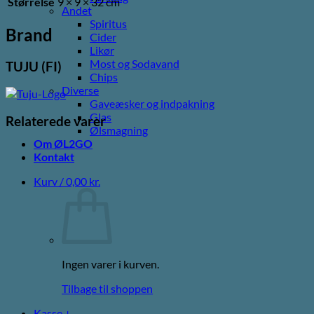
Størrelse
9 × 9 × 32 cm
Andet
Spiritus
Brand
Cider
Likør
Most og Sodavand
TUJU (FI)
Chips
Diverse
Gaveæsker og indpakning
Glas
Relaterede varer
Ølsmagning
Om ØL2GO
Kontakt
Kurv /
0,00
kr.
Ingen varer i kurven.
Tilbage til shoppen
Kasse
+