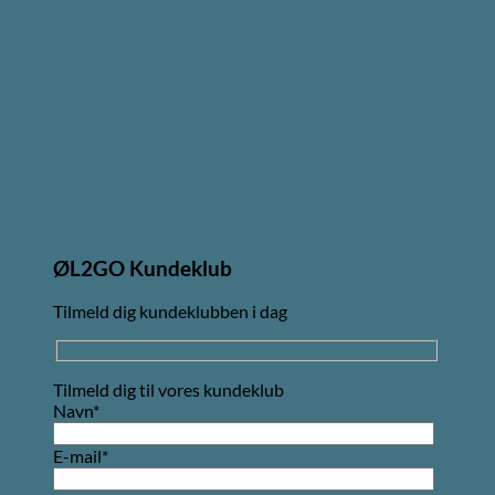
ØL2GO Kundeklub
Tilmeld dig kundeklubben i dag
Tilmeld dig til vores kundeklub
Navn*
E-mail*