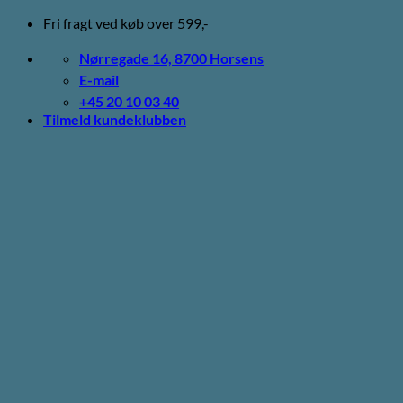
Fortsæt
Fri fragt ved køb over 599,-
til
indhold
Nørregade 16, 8700 Horsens
E-mail
+45 20 10 03 40
Tilmeld kundeklubben