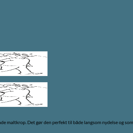
de maltkrop. Det gør den perfekt til både langsom nydelse og som t