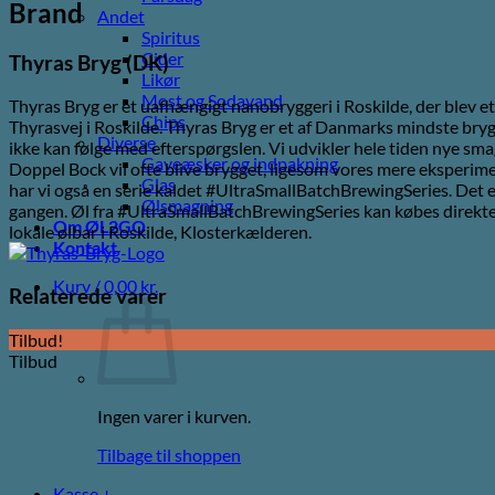
Brand
Andet
Spiritus
Cider
Thyras Bryg (DK)
Likør
Most og Sodavand
Thyras Bryg er et uafhængigt nanobryggeri i Roskilde, der blev et
Chips
Thyrasvej i Roskilde. Thyras Bryg er et af Danmarks mindste brygge
Diverse
ikke kan følge med efterspørgslen. Vi udvikler hele tiden nye sm
Gaveæsker og indpakning
Doppel Bock vil ofte blive brygget, ligesom vores mere eksperimen
Glas
har vi også en serie kaldet #UltraSmallBatchBrewingSeries. Det er
Ølsmagning
gangen. Øl fra #UltraSmallBatchBrewingSeries kan købes direkte f
Om ØL2GO
lokale ølbar i Roskilde, Klosterkælderen.
Kontakt
Kurv /
0,00
kr.
Relaterede varer
Tilbud!
Tilbud
Ingen varer i kurven.
Tilbage til shoppen
Kasse
+