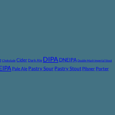
DIPA
DNEIPA
e
Cider
Dark Ale
Chokolade
Double Mash Imperial Stout
EIPA
Pastry Stout
Pastry Sour
Pale Ale
Pilsner
Porter