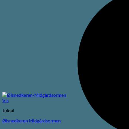
Vis
Juleøl
Ølsnedkeren Midgårdsormen