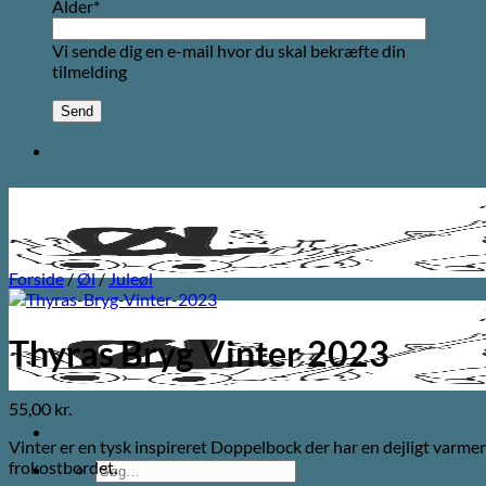
Alder*
Vi sende dig en e-mail hvor du skal bekræfte din
tilmelding
Forside
/
Øl
/
Juleøl
Thyras Bryg Vinter 2023
55,00
kr.
Vinter er en tysk inspireret Doppelbock der har en dejligt varmen
frokostbordet.
Søg