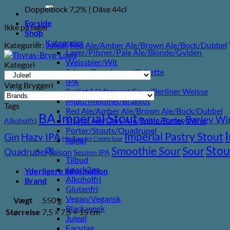
efter:
Doppelbock 7,2% | Dåse 44cl
Forside
Ikke på lager
Shop
Kategorier
Kategorier:
Juleøl
,
Red Ale/Amber Ale/Brown Ale/Bock/Dubbel
Lager/Pilsner/Pale Ale/Blonde/Gylden
Weissbier/Wit
Kategori
Saison/Farmhouse/Grisette
IPA
Vælg Bryggeri
Syrligt/Vildtgæret/Sour/Berliner Weisse
Mjød/Melomel/Braggot
Tags
Red Ale/Amber Ale/Brown Ale/Bock/Dubbel
BA Imperial Stout
Barley Wi
Baltic Porter
Strong Ale/Dark Ale/Triple/Barley Wine
Alkoholfri
Porter/Stouts/Quadrupel
Imperial Pastry Stout
Gin
Hazy IPA
Hindbær
Ice Cream Sour
Røgøl
Stou
Sour
Smoothie Sour
Øl
Quadrupel
Saison
Session IPA
Tilbud
6pack2go
Yderligere information
Alkoholfri
Brand
Glutenfri
Vegan/Vegansk
Vægt
550 g
Black week
Størrelse
7,5 × 7,5 × 15 cm
Juleøl
Farsdag