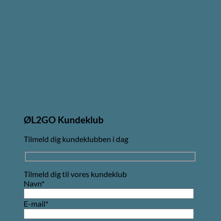
ØL2GO Kundeklub
Tilmeld dig kundeklubben i dag
Tilmeld dig til vores kundeklub
Navn*
E-mail*