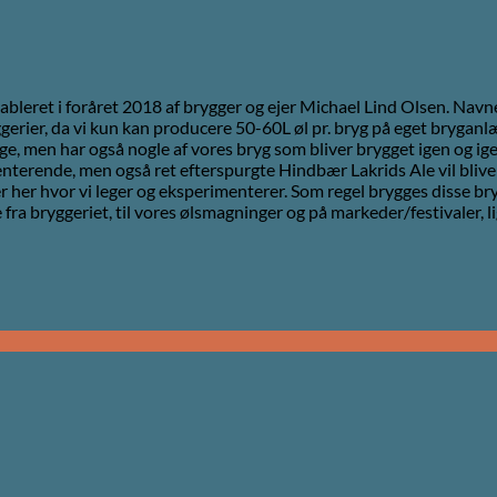
ableret i foråret 2018 af brygger og ejer Michael Lind Olsen. Navn
rier, da vi kun kan producere 50-60L øl pr. bryg på eget bryganlæg.
age, men har også nogle af vores bryg som bliver brygget igen og i
terende, men også ret efterspurgte Hindbær Lakrids Ale vil blive b
 her hvor vi leger og eksperimenterer. Som regel brygges disse bry
ra bryggeriet, til vores ølsmagninger og på markeder/festivaler, 