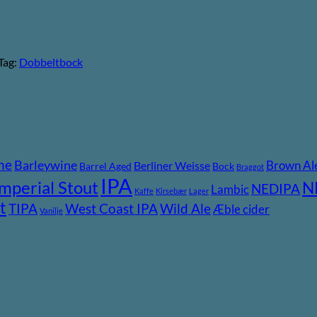
Tag:
Dobbeltbock
ne
Barleywine
Brown Al
Berliner Weisse
Barrel Aged
Bock
Braggot
IPA
Imperial Stout
N
NEDIPA
Lambic
Kaffe
Kirsebær
Lager
t
TIPA
Wild Ale
West Coast IPA
Æble cider
Vanilje