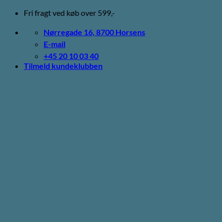
Fortsæt
Fri fragt ved køb over 599,-
til
indhold
Nørregade 16, 8700 Horsens
E-mail
+45 20 10 03 40
Tilmeld kundeklubben