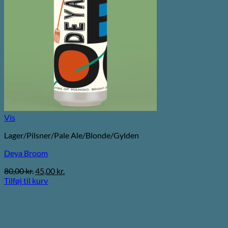
Vis
Lager/Pilsner/Pale Ale/Blonde/Gylden
Deya Broom
Den
Den
80,00
kr.
45,00
kr.
oprindelige
aktuelle
Tilføj til kurv
pris
pris
var:
er:
80,00 kr..
45,00 kr..