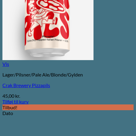
Vis
Lager/Pilsner/Pale Ale/Blonde/Gylden
Crak Brewery Pizzapils
45,00
kr.
Tilføj til kurv
Tilbud!
Dato