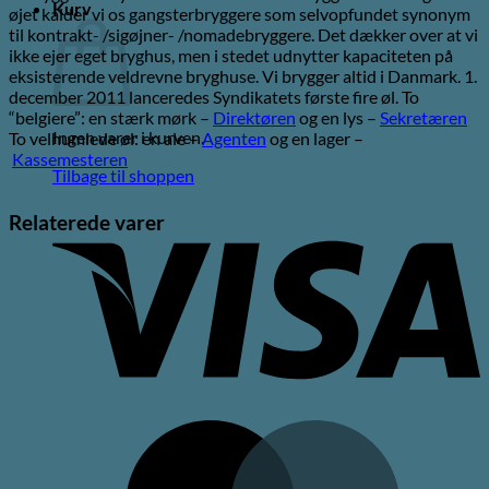
Kurv
øjet kalder vi os gangsterbryggere som selvopfundet synonym
til kontrakt- /sigøjner- /nomadebryggere. Det dækker over at vi
ikke ejer eget bryghus, men i stedet udnytter kapaciteten på
eksisterende veldrevne bryghuse. Vi brygger altid i Danmark. 1.
december 2011 lanceredes Syndikatets første fire øl. To
“belgiere”: en stærk mørk –
Direktøren
og en lys –
Sekretæren
Ingen varer i kurven.
To velhumlede øl: en ale –
Agenten
og en lager –
Kassemesteren
Tilbage til shoppen
V
Relaterede varer
M