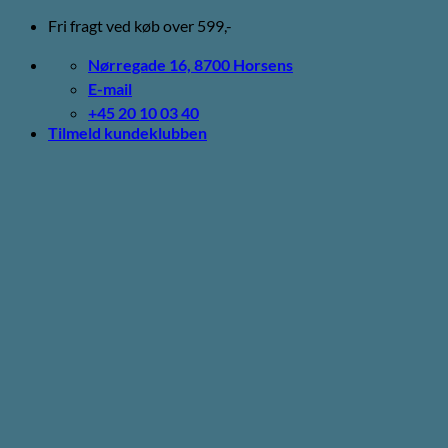
Fortsæt
Fri fragt ved køb over 599,-
til
indhold
Nørregade 16, 8700 Horsens
E-mail
+45 20 10 03 40
Tilmeld kundeklubben