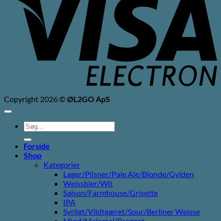
Copyright 2026 ©
ØL2GO ApS
Søg
efter:
Forside
Shop
Kategorier
Lager/Pilsner/Pale Ale/Blonde/Gylden
Weissbier/Wit
Saison/Farmhouse/Grisette
IPA
Syrligt/Vildtgæret/Sour/Berliner Weisse
Mjød/Melomel/Braggot