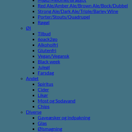
Red Ale/Amber Ale/Brown Ale/Bock/Dubbel
Strong Ale/Dark Ale/Triple/Barley Wine
Porter/Stouts/Quadrupel
Røgøl
Øl
Tilbud
6pack2go
Alkoholfri
Glutenfri
Vegan/Vegansk
Black week
Juleøl
Farsdag
Andet
Spiritus
Cider
Likør
Most og Sodavand
Chips
Diverse
Gaveæsker og indpakning
Glas
Ølsmagning