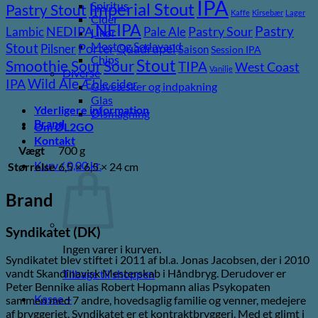
IPA
Imperial Stout
Spiritus
Pastry Stout
Kaffe
Kirsebær
Lager
Cider
NEIPA
Pastry
NEDIPA
Pastry Sour
Lambic
Pale Ale
Likør
Most og Sodavand
Stout
Porter
Quadrupel
Pilsner
Saison
Session IPA
Chips
Stout
Sour
Smoothie Sour
TIPA
West Coast
Vanilje
Diverse
Wild Ale
IPA
Æble cider
Gaveæsker og indpakning
Glas
Yderligere information
Ølsmagning
Brand
Om ØL2GO
Kontakt
Vægt
700 g
Kurv /
0,00
kr.
Størrelse
6,5 × 6,5 × 24 cm
Brand
Syndikatet (DK)
Ingen varer i kurven.
Syndikatet blev stiftet i 2011 af bl.a. Jonas Jacobsen, der i 2010
vandt Skandinavisk Mesterskab i Håndbryg. Derudover er
Tilbage til shoppen
Peter Bennike alias Robert Hopmann alias Psykopaten
Kasse
+
sammen med 7 andre, hovedsaglig familie og venner, medejere
af bryggeriet. Syndikatet er et kontraktbryggeri. Med et glimt i