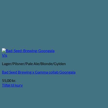
Vis
Lager/Pilsner/Pale Ale/Blonde/Gylden
Bad Seed Brewing x Gamma collab Goongala
55,00
kr.
Tilføj til kurv