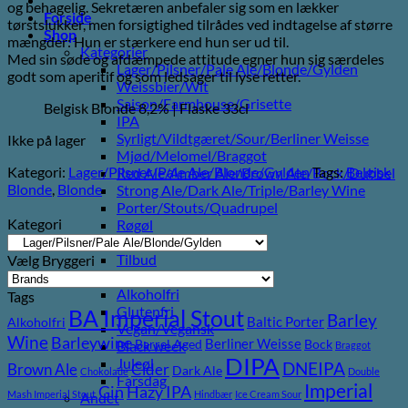
og behagelig. Sekretæren anbefaler sig som en lækker
Forside
tørstslukker, men forsigtighed tilrådes ved indtagelse af større
Shop
mængder: Hun er stærkere end hun ser ud til.
Kategorier
Med sin søde og afdæmpede attitude egner hun sig særdeles
Lager/Pilsner/Pale Ale/Blonde/Gylden
godt som aperitif og som ledsager til lyse retter.
Weissbier/Wit
Saison/Farmhouse/Grisette
Belgisk Blonde 8,2% | Flaske 33cl
IPA
Syrligt/Vildtgæret/Sour/Berliner Weisse
Ikke på lager
Mjød/Melomel/Braggot
Kategori:
Lager/Pilsner/Pale Ale/Blonde/Gylden
Tags:
Belgisk
Red Ale/Amber Ale/Brown Ale/Bock/Dubbel
Blonde
,
Blonde
Strong Ale/Dark Ale/Triple/Barley Wine
Porter/Stouts/Quadrupel
Kategori
Røgøl
Øl
Tilbud
Vælg Bryggeri
6pack2go
Alkoholfri
Tags
Glutenfri
BA Imperial Stout
Barley
Baltic Porter
Alkoholfri
Vegan/Vegansk
Wine
Barleywine
Berliner Weisse
Barrel Aged
Bock
Black week
Braggot
DIPA
Juleøl
DNEIPA
Brown Ale
Cider
Dark Ale
Chokolade
Double
Farsdag
Imperial
Gin
Hazy IPA
Mash Imperial Stout
Hindbær
Ice Cream Sour
Andet