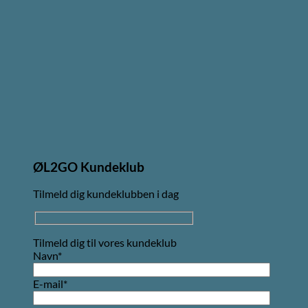
ØL2GO Kundeklub
Tilmeld dig kundeklubben i dag
Tilmeld dig til vores kundeklub
Navn*
E-mail*