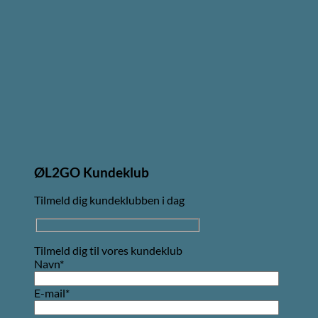
ØL2GO Kundeklub
Tilmeld dig kundeklubben i dag
Tilmeld dig til vores kundeklub
Navn*
E-mail*