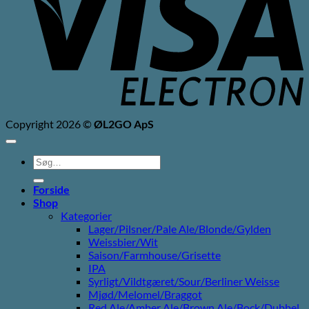
Copyright 2026 ©
ØL2GO ApS
Søg
efter:
Forside
Shop
Kategorier
Lager/Pilsner/Pale Ale/Blonde/Gylden
Weissbier/Wit
Saison/Farmhouse/Grisette
IPA
Syrligt/Vildtgæret/Sour/Berliner Weisse
Mjød/Melomel/Braggot
Red Ale/Amber Ale/Brown Ale/Bock/Dubbel