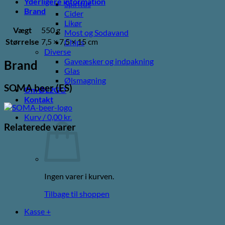
Yderligere information
Spiritus
Brand
Cider
Likør
Vægt
550 g
Most og Sodavand
Størrelse
7,5 × 7,5 × 15 cm
Chips
Diverse
Gaveæsker og indpakning
Brand
Glas
Ølsmagning
SOMA beer (ES)
Om ØL2GO
Kontakt
Kurv /
0,00
kr.
Relaterede varer
Ingen varer i kurven.
Tilbage til shoppen
Kasse
+