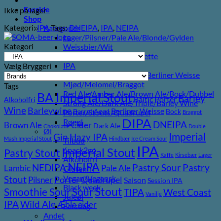
Forside
Ikke på lager
Shop
Kategori:
IPA
Tags:
DNEIPA
,
IPA
,
NEIPA
Kategorier
Lager/Pilsner/Pale Ale/Blonde/Gylden
Kategori
Weissbier/Wit
Saison/Farmhouse/Grisette
IPA
Vælg Bryggeri
Syrligt/Vildtgæret/Sour/Berliner Weisse
Mjød/Melomel/Braggot
Tags
Red Ale/Amber Ale/Brown Ale/Bock/Dubbel
BA Imperial Stout
Barley
Baltic Porter
Alkoholfri
Strong Ale/Dark Ale/Triple/Barley Wine
Wine
Barleywine
Berliner Weisse
Barrel Aged
Bock
Porter/Stouts/Quadrupel
Braggot
DIPA
Røgøl
DNEIPA
Brown Ale
Cider
Dark Ale
Chokolade
Double
Øl
Imperial
Gin
Hazy IPA
Mash Imperial Stout
Hindbær
Ice Cream Sour
Tilbud
IPA
Imperial Stout
6pack2go
Pastry Stout
Kaffe
Kirsebær
Lager
Alkoholfri
NEIPA
Pastry
NEDIPA
Pastry Sour
Lambic
Pale Ale
Glutenfri
Vegan/Vegansk
Stout
Pilsner
Porter
Quadrupel
Saison
Session IPA
Black week
Stout
Sour
Smoothie Sour
TIPA
West Coast
Vanilje
Juleøl
Wild Ale
IPA
Æble cider
Farsdag
Andet