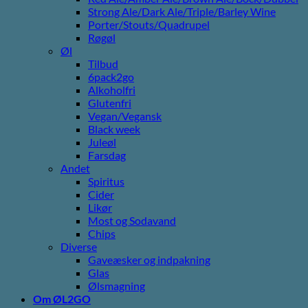
Strong Ale/Dark Ale/Triple/Barley Wine
Porter/Stouts/Quadrupel
Røgøl
Øl
Tilbud
6pack2go
Alkoholfri
Glutenfri
Vegan/Vegansk
Black week
Juleøl
Farsdag
Andet
Spiritus
Cider
Likør
Most og Sodavand
Chips
Diverse
Gaveæsker og indpakning
Glas
Ølsmagning
Om ØL2GO