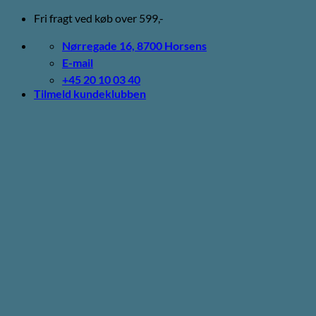
Fortsæt
Fri fragt ved køb over 599,-
til
indhold
Nørregade 16, 8700 Horsens
E-mail
+45 20 10 03 40
Tilmeld kundeklubben