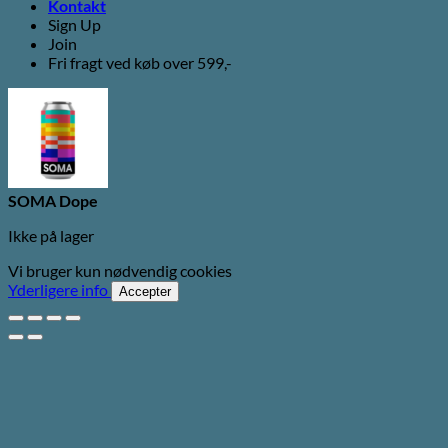
Kontakt
Sign Up
Join
Fri fragt ved køb over 599,-
SOMA Dope
Ikke på lager
Vi bruger kun nødvendig cookies
Yderligere info
Accepter