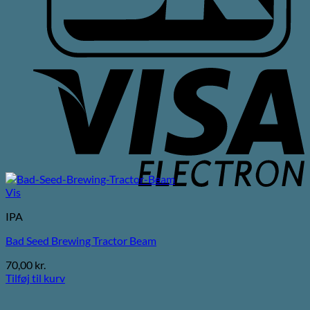
V
E
Vis
IPA
Bad Seed Brewing Tractor Beam
70,00
kr.
Tilføj til kurv