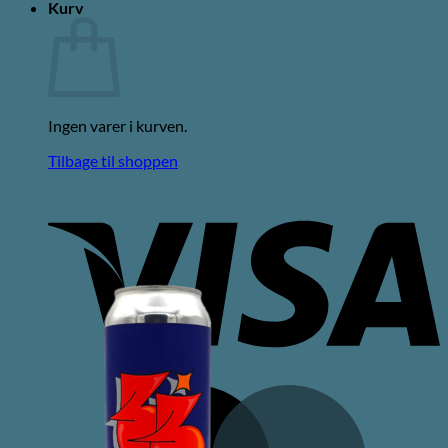
Kurv
Ingen varer i kurven.
Tilbage til shoppen
V
M