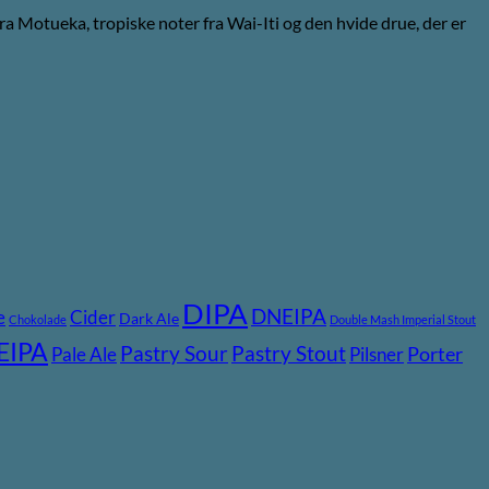
ra Motueka, tropiske noter fra Wai-Iti og den hvide drue, der er
DIPA
DNEIPA
e
Cider
Dark Ale
Chokolade
Double Mash Imperial Stout
EIPA
Pastry Stout
Pastry Sour
Pale Ale
Pilsner
Porter