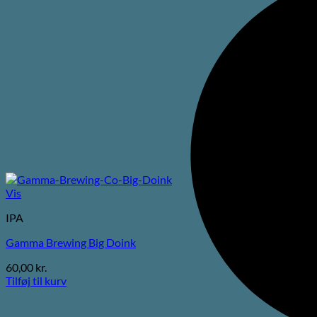
Vis
IPA
Gamma Brewing Big Doink
60,00
kr.
Tilføj til kurv