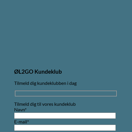
ØL2GO Kundeklub
Tilmeld dig kundeklubben i dag
Tilmeld dig til vores kundeklub
Navn*
E-mail*