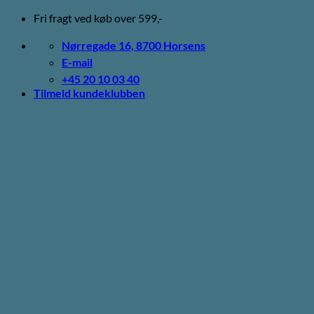
Fortsæt
Fri fragt ved køb over 599,-
til
indhold
Nørregade 16, 8700 Horsens
E-mail
+45 20 10 03 40
Tilmeld kundeklubben