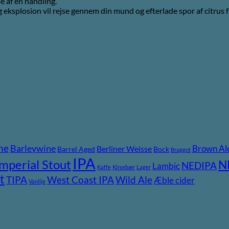
af en handling.⁣⁣
 eksplosion vil rejse gennem din mund og efterlade spor af citrus f
ne
Barleywine
Brown Al
Berliner Weisse
Barrel Aged
Bock
Braggot
IPA
Imperial Stout
N
NEDIPA
Lambic
Kaffe
Kirsebær
Lager
t
TIPA
Wild Ale
West Coast IPA
Æble cider
Vanilje