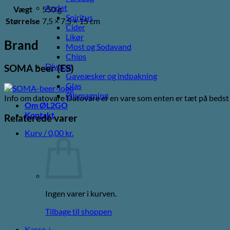
Andet
Vægt
550 g
Spiritus
Størrelse
7,5 × 7,5 × 15 cm
Cider
Likør
Brand
Most og Sodavand
Chips
Diverse
SOMA beer (ES)
Gaveæsker og indpakning
Glas
Ølsmagning
Info om datovare Datovare er en vare som enten er tæt på bedst 
Om ØL2GO
Kontakt
Relaterede varer
Kurv /
0,00
kr.
Ingen varer i kurven.
Tilbage til shoppen
Kasse
+