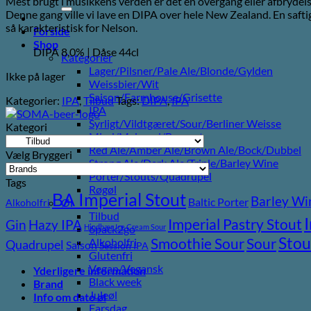
Mest brugt i musikkens verden er det en overgang eller afbrydelse 
efter:
pris
pris
Denne gang ville vi lave en DIPA over hele New Zealand. En saftig
var:
er:
så karakteristisk for Nelson.
72,00 kr..
40,00 kr..
Forside
Shop
DIPA 8,0% | Dåse 44cl
Kategorier
Lager/Pilsner/Pale Ale/Blonde/Gylden
Ikke på lager
Weissbier/Wit
Saison/Farmhouse/Grisette
Kategorier:
IPA
,
Tilbud
Tags:
DIPA
,
IPA
IPA
Syrligt/Vildtgæret/Sour/Berliner Weisse
Kategori
Mjød/Melomel/Braggot
Red Ale/Amber Ale/Brown Ale/Bock/Dubbel
Vælg Bryggeri
Strong Ale/Dark Ale/Triple/Barley Wine
Porter/Stouts/Quadrupel
Tags
Røgøl
BA Imperial Stout
Barley Wi
Baltic Porter
Øl
Alkoholfri
Tilbud
Imperial Pastry Stout
Gin
Hazy IPA
Hindbær
Ice Cream Sour
6pack2go
Stou
Sour
Smoothie Sour
Alkoholfri
Quadrupel
Saison
Session IPA
Glutenfri
Vegan/Vegansk
Yderligere information
Black week
Brand
Juleøl
Info om dato øl
Farsdag