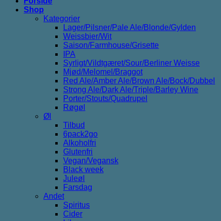
Forside
Shop
Kategorier
Lager/Pilsner/Pale Ale/Blonde/Gylden
Weissbier/Wit
Saison/Farmhouse/Grisette
IPA
Syrligt/Vildtgæret/Sour/Berliner Weisse
Mjød/Melomel/Braggot
Red Ale/Amber Ale/Brown Ale/Bock/Dubbel
Strong Ale/Dark Ale/Triple/Barley Wine
Porter/Stouts/Quadrupel
Røgøl
Øl
Tilbud
6pack2go
Alkoholfri
Glutenfri
Vegan/Vegansk
Black week
Juleøl
Farsdag
Andet
Spiritus
Cider