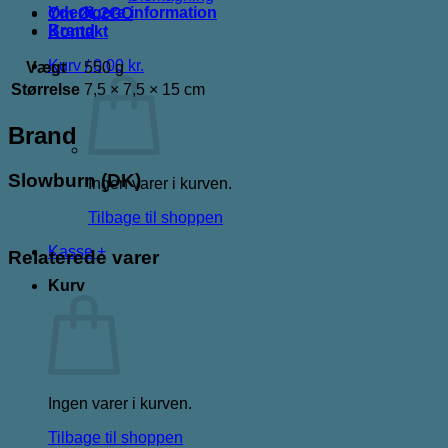
Yderligere information
Om ØL2GO
Brand
Kontakt
Kurv /
0,00
kr.
Vægt
550 g
Størrelse
7,5 × 7,5 × 15 cm
Brand
Slowburn (DK)
Ingen varer i kurven.
Tilbage til shoppen
Kasse
+
Relaterede varer
Kurv
Ingen varer i kurven.
Tilbage til shoppen