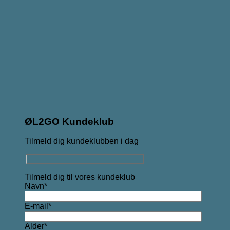
ØL2GO Kundeklub
Tilmeld dig kundeklubben i dag
Tilmeld dig til vores kundeklub
Navn*
E-mail*
Alder*