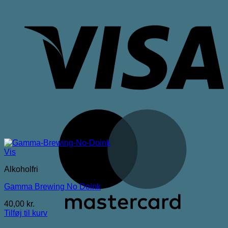
V
M
Vis
Alkoholfri
Gamma Brewing No Doink
40,00
kr.
Tilføj til kurv