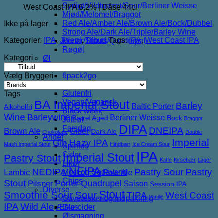
Syrligt/Vildtgæret/Sour/Berliner Weisse
West Coast IPA 6,2% | Dåse 44cl
Mjød/Melomel/Braggot
Red Ale/Amber Ale/Brown Ale/Bock/Dubbel
Ikke på lager
Strong Ale/Dark Ale/Triple/Barley Wine
Kategorier:
IPA
,
Juleøl
,
Tilbud
Tags:
IPA
,
West Coast IPA
Porter/Stouts/Quadrupel
Røgøl
Kategori
Øl
Tilbud
Vælg Bryggeri
6pack2go
Alkoholfri
Glutenfri
Tags
Vegan/Vegansk
BA Imperial Stout
Barley
Baltic Porter
Alkoholfri
Black week
Wine
Barleywine
Berliner Weisse
Barrel Aged
Bock
Braggot
Juleøl
DIPA
Farsdag
DNEIPA
Brown Ale
Cider
Dark Ale
Chokolade
Double
Andet
Imperial
Gin
Hazy IPA
Mash Imperial Stout
Hindbær
Ice Cream Sour
Spiritus
IPA
Cider
Imperial Stout
Pastry Stout
Kaffe
Kirsebær
Lager
Likør
NEIPA
NEDIPA
Pastry Sour
Pastry
Lambic
Pale Ale
Most og Sodavand
Chips
Stout
Porter
Quadrupel
Pilsner
Saison
Session IPA
Diverse
Stout
Smoothie Sour
Sour
TIPA
West Coast
Vanilje
Gaveæsker og indpakning
IPA
Wild Ale
Æble cider
Glas
Ølsmagning