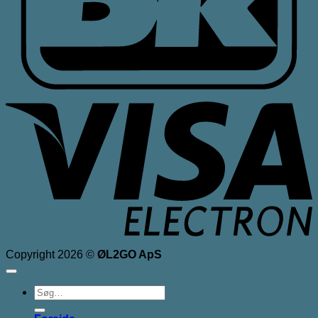
V
E
Copyright 2026 ©
ØL2GO ApS
Søg
efter: