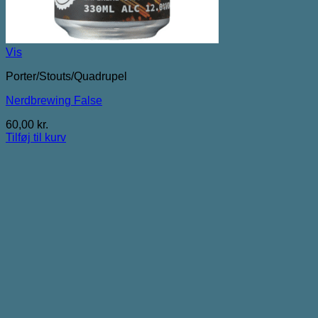
Vis
Porter/Stouts/Quadrupel
Nerdbrewing False
60,00
kr.
Tilføj til kurv