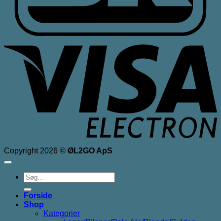
V
E
Copyright 2026 ©
ØL2GO ApS
Søg
efter:
Forside
Shop
Kategorier