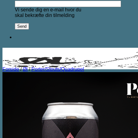
Vi sende dig en e-mail hvor du
skal bekræfte din tilmelding
Forside
/
Øl
/
Porter/Stouts/Quadrupel
Søg
efter:
Forside