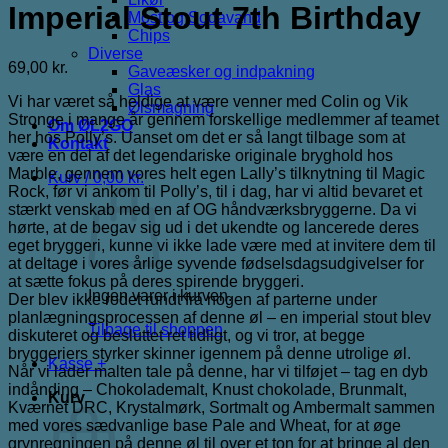
Imperial Stout 7th Birthday
Most og Sodavand
Chips
Diverse
69,00
kr.
Gaveæsker og indpakning
Glas
Vi har været så heldige at være venner med Colin og Vik
Ølsmagning
Stronge i mange år gennem forskellige medlemmer af teamet
Om ØL2GO
her hos Polly’s. Uanset om det er så langt tilbage som at
Kontakt
være en del af det legendariske originale bryghold hos
Marble, gennem vores helt egen Lally’s tilknytning til Magic
Kurv /
0,00
kr.
Rock, før vi ankom til Polly’s, til i dag, har vi altid bevaret et
stærkt venskab med en af ​​OG håndværksbryggerne. Da vi
hørte, at de begav sig ud i det ukendte og lancerede deres
eget bryggeri, kunne vi ikke lade være med at invitere dem til
at deltage i vores årlige syvende fødselsdagsudgivelser for
at sætte fokus på deres spirende bryggeri.
Ingen varer i kurven.
Der blev ikke rodet rundt fra nogen af ​​parterne under
planlægningsprocessen af ​​denne øl – en imperial stout blev
Tilbage til shoppen
diskuteret og besluttet ret tidligt, og vi tror, ​​at begge
bryggeriers styrker skinner igennem på denne utrolige øl.
Kasse
+
Når vi lader malten tale på denne, har vi tilføjet – tag en dyb
indånding – Chokolademalt, Knust chokolade, Brunmalt,
Kurv
Kværnet DRC, Krystalmørk, Sortmalt og Ambermalt sammen
med vores sædvanlige base Pale and Wheat, for at øge
grynregningen på denne øl til over et ton for at bringe al den