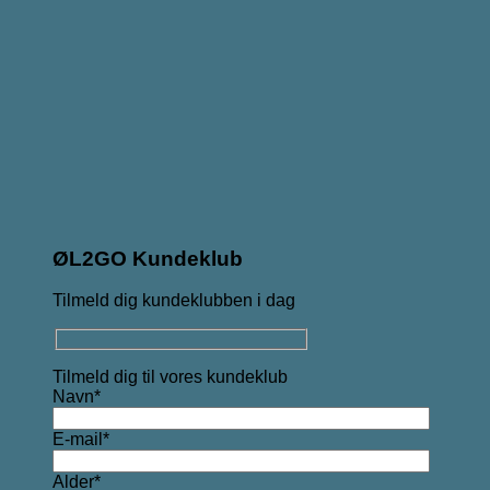
ØL2GO Kundeklub
Tilmeld dig kundeklubben i dag
Tilmeld dig til vores kundeklub
Navn*
E-mail*
Alder*