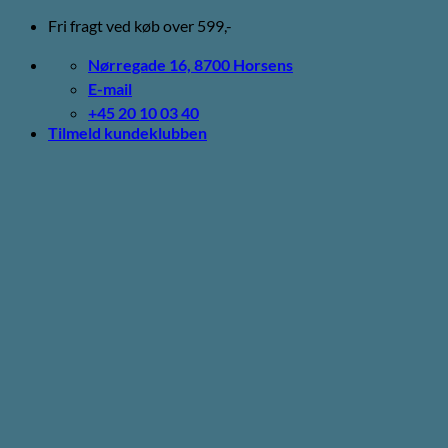
Fortsæt
Fri fragt ved køb over 599,-
til
indhold
Nørregade 16, 8700 Horsens
E-mail
+45 20 10 03 40
Tilmeld kundeklubben