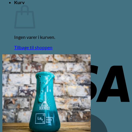
Kurv
Ingen varer i kurven.
Tilbage til shoppen
V
M