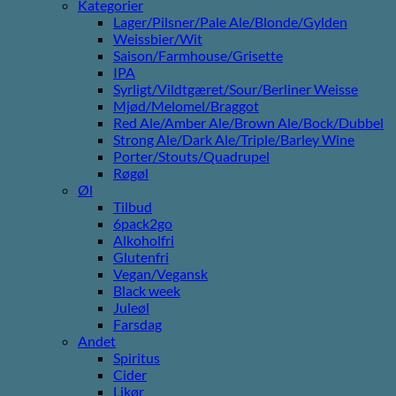
Kategorier
Lager/Pilsner/Pale Ale/Blonde/Gylden
Weissbier/Wit
Saison/Farmhouse/Grisette
IPA
Syrligt/Vildtgæret/Sour/Berliner Weisse
Mjød/Melomel/Braggot
Red Ale/Amber Ale/Brown Ale/Bock/Dubbel
Strong Ale/Dark Ale/Triple/Barley Wine
Porter/Stouts/Quadrupel
Røgøl
Øl
Tilbud
6pack2go
Alkoholfri
Glutenfri
Vegan/Vegansk
Black week
Juleøl
Farsdag
Andet
Spiritus
Cider
Likør