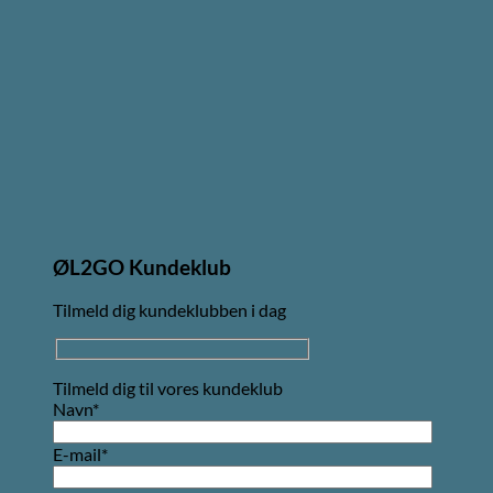
ØL2GO Kundeklub
Tilmeld dig kundeklubben i dag
Tilmeld dig til vores kundeklub
Navn*
E-mail*