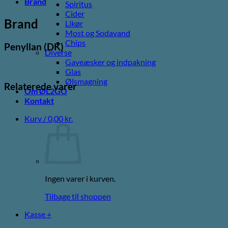
Brand
Spiritus
Cider
Brand
Likør
Most og Sodavand
Chips
Penyllan (DK)
Diverse
Gaveæsker og indpakning
Glas
Ølsmagning
Relaterede varer
Om ØL2GO
Kontakt
Kurv /
0,00
kr.
Ingen varer i kurven.
Tilbage til shoppen
Kasse
+