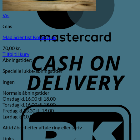
Vis
Glas
Mad Scientist Kolbe Glas
C
70,00
kr.
Tilføj til kurv
D
Åbningstider:
Specielle lukke/åbningstider
Ingen
Normale åbningstider
Onsdag kl.16.00 til 18.00
Torsdag kl.16.00 til 18.00
D
Fredag kl.13.30 til 18.00
Lørdag kl.10.00 til 15.00
Altid åbent efter aftale ring eller skriv
Links