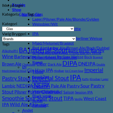
Forside
Ikke på lager
Shop
Kategori:
Glas
Tag:
Glas
Kategorier
Lager/Pilsner/Pale Ale/Blonde/Gylden
Kategori
Weissbier/Wit
Saison/Farmhouse/Grisette
IPA
Vælg Bryggeri
Syrligt/Vildtgæret/Sour/Berliner Weisse
Mjød/Melomel/Braggot
Tags
Red Ale/Amber Ale/Brown Ale/Bock/Dubbel
BA Imperial Stout
Barley
Baltic Porter
Alkoholfri
Strong Ale/Dark Ale/Triple/Barley Wine
Wine
Barleywine
Berliner Weisse
Barrel Aged
Bock
Porter/Stouts/Quadrupel
Braggot
DIPA
Røgøl
DNEIPA
Brown Ale
Cider
Dark Ale
Chokolade
Double
Øl
Imperial
Gin
Hazy IPA
Mash Imperial Stout
Hindbær
Ice Cream Sour
Tilbud
IPA
Imperial Stout
6pack2go
Pastry Stout
Kaffe
Kirsebær
Lager
Alkoholfri
NEIPA
Pastry
NEDIPA
Pastry Sour
Lambic
Pale Ale
Glutenfri
Vegan/Vegansk
Stout
Porter
Quadrupel
Pilsner
Saison
Session IPA
Black week
Stout
Sour
Smoothie Sour
TIPA
West Coast
Vanilje
Juleøl
Wild Ale
IPA
Æble cider
Farsdag
Andet