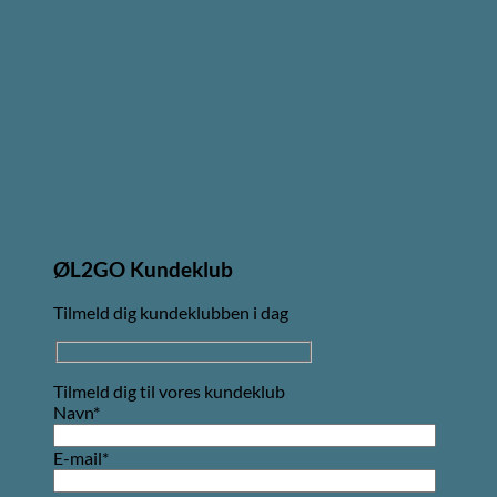
ØL2GO Kundeklub
Tilmeld dig kundeklubben i dag
Tilmeld dig til vores kundeklub
Navn*
E-mail*