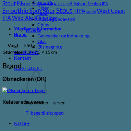
Spiritus
Stout
Pilsner
Porter
Quadrupel
Saison
Session IPA
Cider
Stout
Sour
Smoothie Sour
TIPA
West Coast
Vanilje
Likør
Wild Ale
IPA
Æble cider
Most og Sodavand
Chips
Yderligere information
Diverse
Brand
Gaveæsker og indpakning
Glas
Vægt
550 g
Ølsmagning
Størrelse
7,5 × 7,5 × 15 cm
Om ØL2GO
Kontakt
Brand
Kurv /
0,00
kr.
Ølsnedkeren (DK)
Relaterede varer
Ingen varer i kurven.
Tilbage til shoppen
Kasse
+