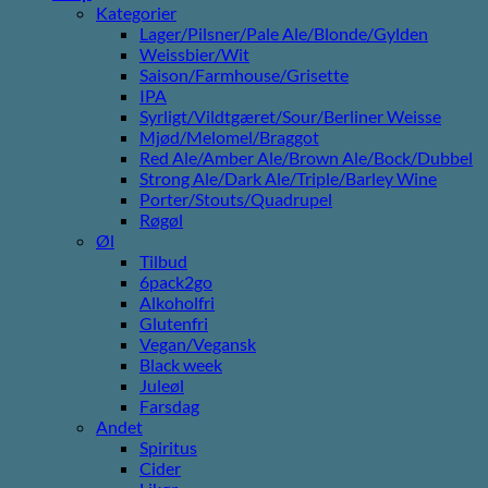
Kategorier
Lager/Pilsner/Pale Ale/Blonde/Gylden
Weissbier/Wit
Saison/Farmhouse/Grisette
IPA
Syrligt/Vildtgæret/Sour/Berliner Weisse
Mjød/Melomel/Braggot
Red Ale/Amber Ale/Brown Ale/Bock/Dubbel
Strong Ale/Dark Ale/Triple/Barley Wine
Porter/Stouts/Quadrupel
Røgøl
Øl
Tilbud
6pack2go
Alkoholfri
Glutenfri
Vegan/Vegansk
Black week
Juleøl
Farsdag
Andet
Spiritus
Cider