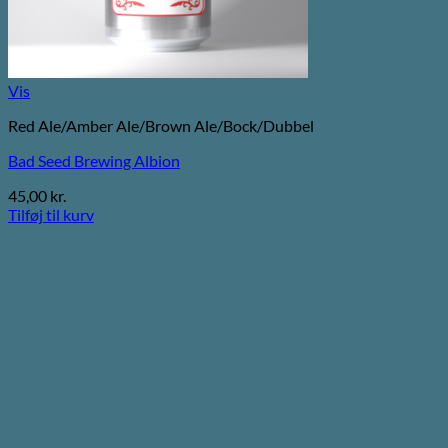
Vis
Red Ale/Amber Ale/Brown Ale/Bock/Dubbel
Bad Seed Brewing Albion
45,00
kr.
Tilføj til kurv