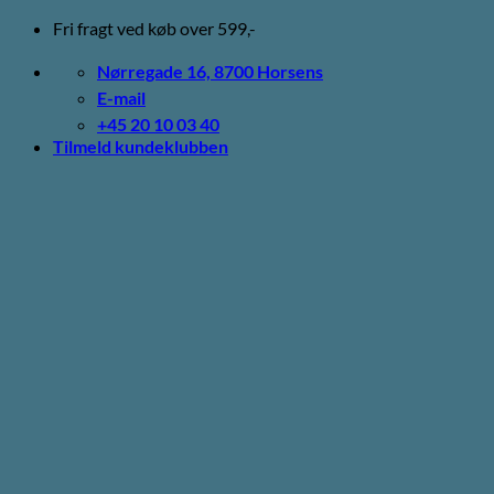
Fortsæt
Fri fragt ved køb over 599,-
til
indhold
Nørregade 16, 8700 Horsens
E-mail
+45 20 10 03 40
Tilmeld kundeklubben