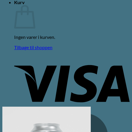
Kurv
Ingen varer i kurven.
Tilbage til shoppen
V
M