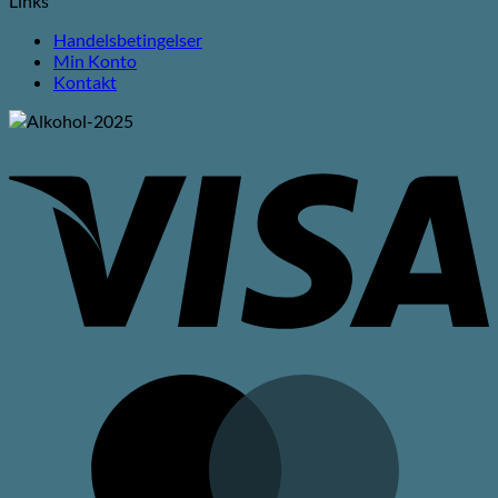
Links
Handelsbetingelser
Min Konto
Kontakt
V
M