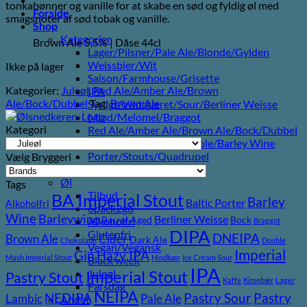
tonkabønner og vanille for at skabe en sød og fyldig øl med
Forside
smagsnoter af sød tobak og vanille.
Shop
Kategorier
Brown Ale 5,5% | Dåse 44cl
Lager/Pilsner/Pale Ale/Blonde/Gylden
Weissbier/Wit
Ikke på lager
Saison/Farmhouse/Grisette
Kategorier:
Juleøl
,
Red Ale/Amber Ale/Brown
IPA
Ale/Bock/Dubbel
Tag:
Brown Ale
Syrligt/Vildtgæret/Sour/Berliner Weisse
Mjød/Melomel/Braggot
Kategori
Red Ale/Amber Ale/Brown Ale/Bock/Dubbel
Strong Ale/Dark Ale/Triple/Barley Wine
Porter/Stouts/Quadrupel
Vælg Bryggeri
Røgøl
Øl
Tags
Tilbud
BA Imperial Stout
Barley
Baltic Porter
Alkoholfri
6pack2go
Wine
Barleywine
Berliner Weisse
Barrel Aged
Bock
Alkoholfri
Braggot
DIPA
Glutenfri
DNEIPA
Brown Ale
Cider
Dark Ale
Chokolade
Double
Vegan/Vegansk
Imperial
Gin
Hazy IPA
Mash Imperial Stout
Hindbær
Ice Cream Sour
Black week
IPA
Imperial Stout
Juleøl
Pastry Stout
Kaffe
Kirsebær
Lager
Farsdag
NEIPA
Pastry
NEDIPA
Pastry Sour
Lambic
Pale Ale
Andet