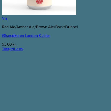
Vis
Red Ale/Amber Ale/Brown Ale/Bock/Dubbel
Ølsnedkeren London Kalder
55,00
kr.
Tilføj til kurv