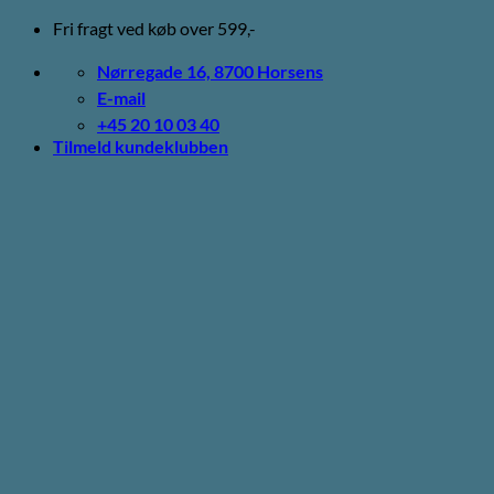
Fortsæt
Fri fragt ved køb over 599,-
til
indhold
Nørregade 16, 8700 Horsens
E-mail
+45 20 10 03 40
Tilmeld kundeklubben