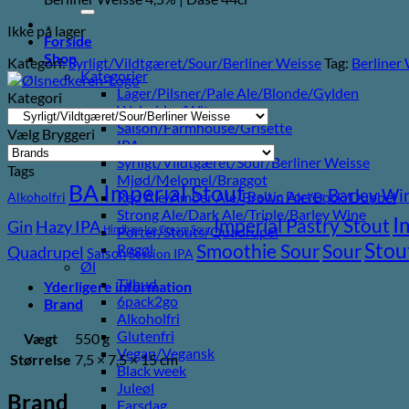
efter:
Ikke på lager
Forside
Shop
Kategori:
Syrligt/Vildtgæret/Sour/Berliner Weisse
Tag:
Berliner
Kategorier
Lager/Pilsner/Pale Ale/Blonde/Gylden
Kategori
Weissbier/Wit
Saison/Farmhouse/Grisette
Vælg Bryggeri
IPA
Syrligt/Vildtgæret/Sour/Berliner Weisse
Tags
Mjød/Melomel/Braggot
BA Imperial Stout
Barley Wi
Baltic Porter
Red Ale/Amber Ale/Brown Ale/Bock/Dubbel
Alkoholfri
Strong Ale/Dark Ale/Triple/Barley Wine
I
Imperial Pastry Stout
Gin
Hazy IPA
Hindbær
Ice Cream Sour
Porter/Stouts/Quadrupel
Stou
Sour
Smoothie Sour
Røgøl
Quadrupel
Saison
Session IPA
Øl
Tilbud
Yderligere information
6pack2go
Brand
Alkoholfri
Glutenfri
Vægt
550 g
Vegan/Vegansk
Størrelse
7,5 × 7,5 × 15 cm
Black week
Juleøl
Brand
Farsdag