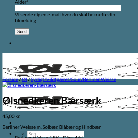
Alder*
Vi sende dig en e-mail hvor du skal bekræfte din
tilmelding
Forside
/
Øl
/
Syrligt/Vildtgæret/Sour/Berliner Weisse
Ølsnedkeren Bærsærk
45,00
kr.
Berliner Weisse m. Solbær, Blåbær og Hindbær
Søg
Berliner Weisse 4,5% | Dåse 44cl