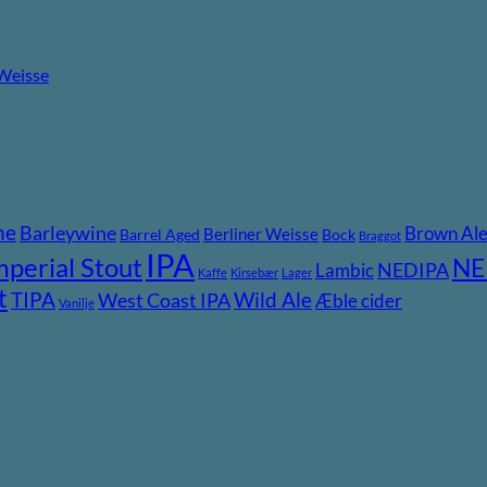
 Weisse
ne
Barleywine
Brown Al
Berliner Weisse
Barrel Aged
Bock
Braggot
IPA
mperial Stout
NE
NEDIPA
Lambic
Kaffe
Kirsebær
Lager
t
TIPA
Wild Ale
West Coast IPA
Æble cider
Vanilje