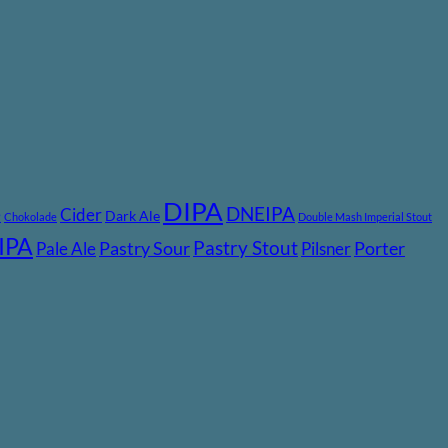
DIPA
DNEIPA
e
Cider
Dark Ale
Chokolade
Double Mash Imperial Stout
IPA
Pastry Stout
Pastry Sour
Porter
Pale Ale
Pilsner