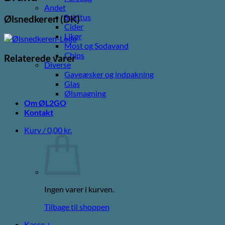
Andet
Spiritus
Ølsnedkeren (DK)
Cider
Likør
Most og Sodavand
Chips
Relaterede varer
Diverse
Gaveæsker og indpakning
Glas
Ølsmagning
Om ØL2GO
Kontakt
Kurv /
0,00
kr.
Ingen varer i kurven.
Tilbage til shoppen
Kasse
+