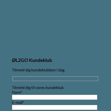
ØL2GO Kundeklub
Tilmeld dig kundeklubben i dag
Tilmeld dig til vores kundeklub
Navn*
E-mail*