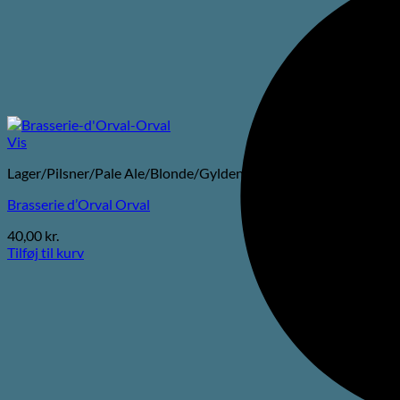
Vis
Lager/Pilsner/Pale Ale/Blonde/Gylden
Brasserie d’Orval Orval
40,00
kr.
Tilføj til kurv