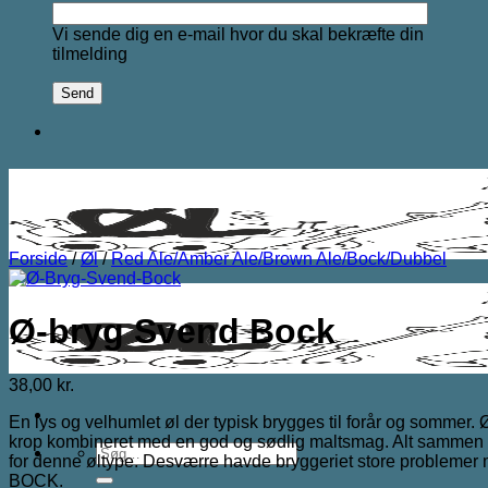
Vi sende dig en e-mail hvor du skal bekræfte din
tilmelding
Forside
/
Øl
/
Red Ale/Amber Ale/Brown Ale/Bock/Dubbel
Ø-bryg Svend Bock
38,00
kr.
En lys og velhumlet øl der typisk brygges til forår og sommer. 
krop kombineret med en god og sødlig maltsmag. Alt sammen a
Søg
for denne øltype. Desværre havde bryggeriet store problemer m
efter:
BOCK.