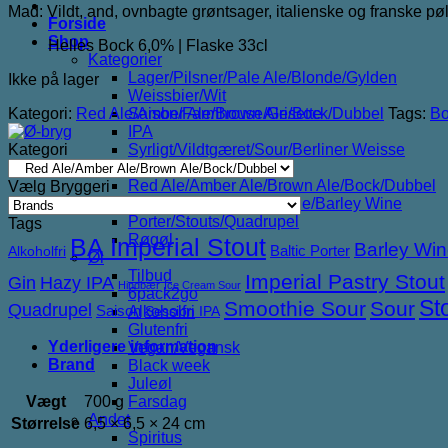
Mad: Vildt, and, ovnbagte grøntsager, italienske og franske pøl
Forside
Shop
Helles Bock 6,0% | Flaske 33cl
Kategorier
Lager/Pilsner/Pale Ale/Blonde/Gylden
Ikke på lager
Weissbier/Wit
Kategori:
Red Ale/Amber Ale/Brown Ale/Bock/Dubbel
Tags:
Bo
Saison/Farmhouse/Grisette
IPA
Kategori
Syrligt/Vildtgæret/Sour/Berliner Weisse
Mjød/Melomel/Braggot
Red Ale/Amber Ale/Brown Ale/Bock/Dubbel
Vælg Bryggeri
Strong Ale/Dark Ale/Triple/Barley Wine
Porter/Stouts/Quadrupel
Tags
Røgøl
BA Imperial Stout
Barley Wi
Baltic Porter
Alkoholfri
Øl
Tilbud
Imperial Pastry Stout
Gin
Hazy IPA
Hindbær
Ice Cream Sour
6pack2go
St
Smoothie Sour
Sour
Quadrupel
Saison
Alkoholfri
Session IPA
Glutenfri
Yderligere information
Vegan/Vegansk
Brand
Black week
Juleøl
Vægt
700 g
Farsdag
Andet
Størrelse
6,5 × 6,5 × 24 cm
Spiritus