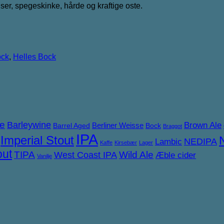
ser, spegeskinke, hårde og kraftige oste.
ck
,
Helles Bock
ne
Barleywine
Brown Ale
Berliner Weisse
Barrel Aged
Bock
Braggot
IPA
Imperial Stout
NEDIPA
Lambic
Kaffe
Kirsebær
Lager
out
TIPA
West Coast IPA
Wild Ale
Æble cider
Vanilje