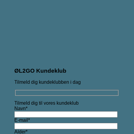
ØL2GO Kundeklub
Tilmeld dig kundeklubben i dag
Tilmeld dig til vores kundeklub
Navn*
E-mail*
Alder*