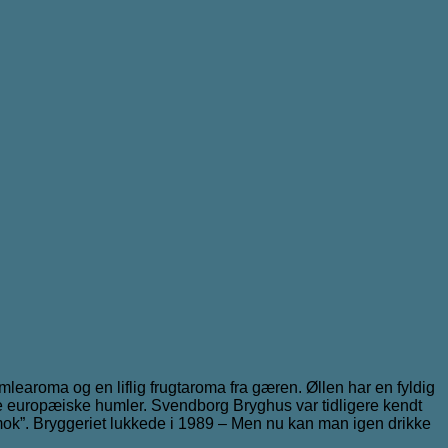
mlearoma og en liflig frugtaroma fra gæren. Øllen har en fyldig
e europæiske humler. Svendborg Bryghus var tidligere kendt
mok”. Bryggeriet lukkede i 1989 – Men nu kan man igen drikke