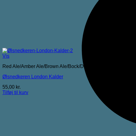
Vis
Red Ale/Amber Ale/Brown Ale/Bock/Dubbel
Ølsnedkeren London Kalder
55,00
kr.
Tilføj til kurv