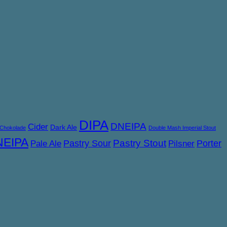
DIPA
DNEIPA
Cider
Dark Ale
Chokolade
Double Mash Imperial Stout
NEIPA
Pastry Sour
Pastry Stout
Porter
Pale Ale
Pilsner