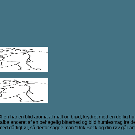
Øllen har en blid aroma af malt og brød, krydret med en dejlig hu
fbalanceret af en behagelig bitterhed og blid humlesmag fra d
ed dårligt øl, så derfor sagde man ”Drik Bock og din røv går a