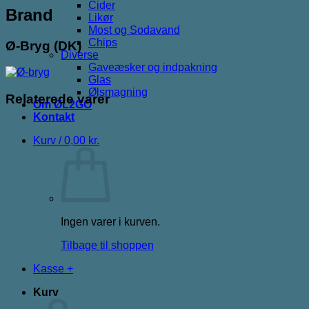
Cider
Brand
Likør
Most og Sodavand
Chips
Ø-Bryg (DK)
Diverse
Gaveæsker og indpakning
Glas
Ølsmagning
Relaterede varer
Om ØL2GO
Kontakt
Kurv /
0,00
kr.
Ingen varer i kurven.
Tilbage til shoppen
Kasse
+
Kurv