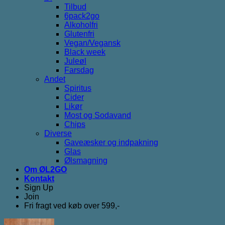
Tilbud
6pack2go
Alkoholfri
Glutenfri
Vegan/Vegansk
Black week
Juleøl
Farsdag
Andet
Spiritus
Cider
Likør
Most og Sodavand
Chips
Diverse
Gaveæsker og indpakning
Glas
Ølsmagning
Om ØL2GO
Kontakt
Sign Up
Join
Fri fragt ved køb over 599,-