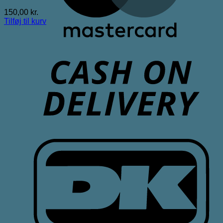
150,00
kr.
Tilføj til kurv
D
D