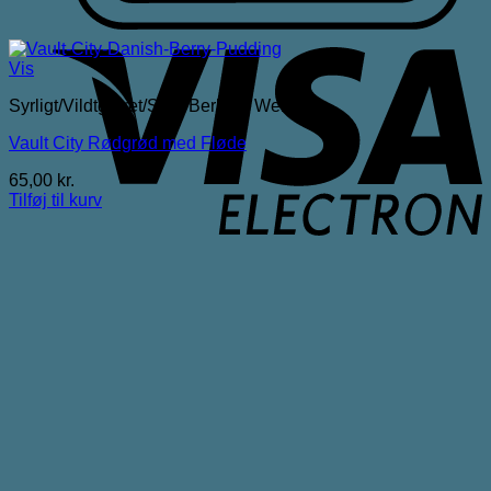
V
E
Vis
Syrligt/Vildtgæret/Sour/Berliner Weisse
Vault City Rødgrød med Fløde
65,00
kr.
Tilføj til kurv