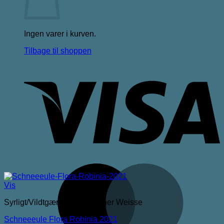
Ingen varer i kurven.
Tilbage til shoppen
V
M
Vis
Syrligt/Vildtgæret/Sour/Berliner Weisse
Schneeeule Flora Robinia 2021