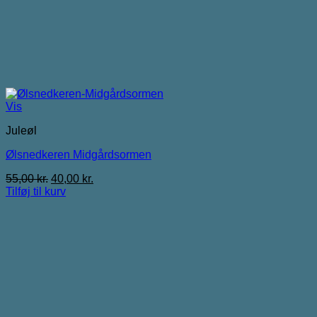
Vis
Juleøl
Ølsnedkeren Midgårdsormen
Den
Den
55,00
kr.
40,00
kr.
oprindelige
aktuelle
Tilføj til kurv
pris
pris
var:
er:
55,00 kr..
40,00 kr..