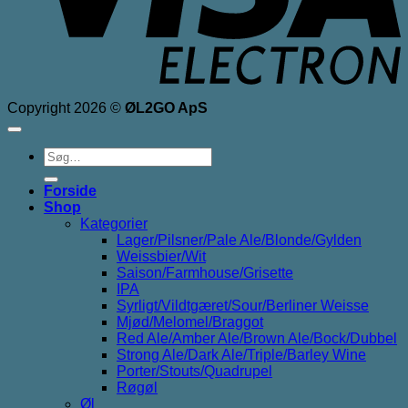
Copyright 2026 ©
ØL2GO ApS
Søg
efter:
Forside
Shop
Kategorier
Lager/Pilsner/Pale Ale/Blonde/Gylden
Weissbier/Wit
Saison/Farmhouse/Grisette
IPA
Syrligt/Vildtgæret/Sour/Berliner Weisse
Mjød/Melomel/Braggot
Red Ale/Amber Ale/Brown Ale/Bock/Dubbel
Strong Ale/Dark Ale/Triple/Barley Wine
Porter/Stouts/Quadrupel
Røgøl
Øl