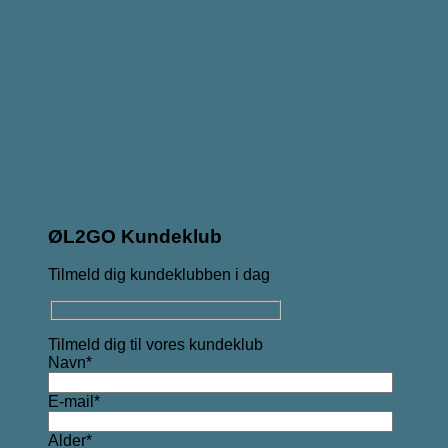
ØL2GO Kundeklub
Tilmeld dig kundeklubben i dag
Tilmeld dig til vores kundeklub
Navn*
E-mail*
Alder*