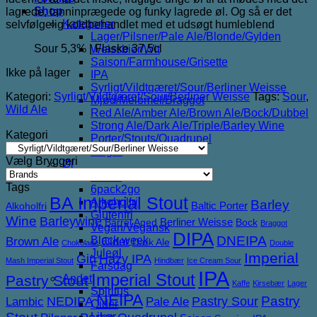
Shop
lagrede, tanninprægede og funky lagrede øl. Og så er det
Kategorier
selvfølgelig koldbehandlet med et udsøgt humleblend
Lager/Pilsner/Pale Ale/Blonde/Gylden
Sour 5,3% | Flaske 37,5cl
Weissbier/Wit
Saison/Farmhouse/Grisette
Ikke på lager
IPA
Syrligt/Vildtgæret/Sour/Berliner Weisse
Kategori:
Syrligt/Vildtgæret/Sour/Berliner Weisse
Tags:
Sour
,
Mjød/Melomel/Braggot
Wild Ale
Red Ale/Amber Ale/Brown Ale/Bock/Dubbel
Strong Ale/Dark Ale/Triple/Barley Wine
Kategori
Porter/Stouts/Quadrupel
Røgøl
Vælg Bryggeri
Øl
Tilbud
Tags
6pack2go
BA Imperial Stout
Alkoholfri
Barley
Baltic Porter
Alkoholfri
Glutenfri
Wine
Barleywine
Berliner Weisse
Barrel Aged
Bock
Braggot
Vegan/Vegansk
DIPA
DNEIPA
Black week
Brown Ale
Cider
Dark Ale
Chokolade
Double
Juleøl
Imperial
Gin
Hazy IPA
Mash Imperial Stout
Hindbær
Ice Cream Sour
Farsdag
IPA
Imperial Stout
Pastry Stout
Andet
Kaffe
Kirsebær
Lager
Spiritus
NEIPA
NEDIPA
Pastry Sour
Pastry
Lambic
Pale Ale
Cider
Likør