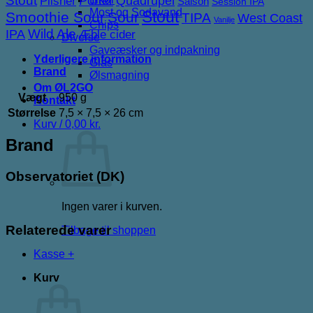
Stout
Porter
Quadrupel
Pilsner
Saison
Session IPA
Most og Sodavand
Stout
Smoothie Sour
Sour
TIPA
West Coast
Vanilje
Chips
IPA
Wild Ale
Æble cider
Diverse
Gaveæsker og indpakning
Yderligere information
Glas
Brand
Ølsmagning
Om ØL2GO
Vægt
950 g
Kontakt
Størrelse
7,5 × 7,5 × 26 cm
Kurv /
0,00
kr.
Brand
Observatoriet (DK)
Ingen varer i kurven.
Relaterede varer
Tilbage til shoppen
Kasse
+
Kurv