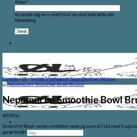
Alder*
Vi sende dig en e-mail hvor du skal bekræfte din
tilmelding
Forside
/
Øl
/
Syrligt/Vildtgæret/Sour/Berliner Weisse
Nepomucen Smoothie Bowl Br
60,00
kr.
Smoothie Bowl-serien omfatter søde og sure øl i stil med frugtco
garanteret!
Søg