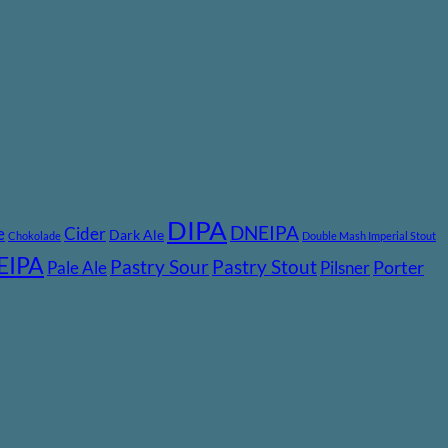
DIPA
DNEIPA
e
Cider
Dark Ale
Chokolade
Double Mash Imperial Stout
EIPA
Pastry Stout
Pastry Sour
Pale Ale
Pilsner
Porter