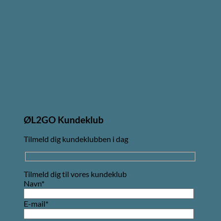
ØL2GO Kundeklub
Tilmeld dig kundeklubben i dag
Tilmeld dig til vores kundeklub
Navn*
E-mail*