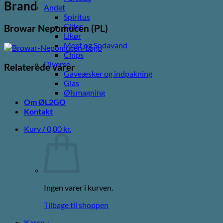
Brand
Andet
Spiritus
Cider
Browar Nepomucen (PL)
Likør
Most og Sodavand
Chips
Diverse
Relaterede varer
Gaveæsker og indpakning
Glas
Ølsmagning
Om ØL2GO
Kontakt
Kurv /
0,00
kr.
Ingen varer i kurven.
Tilbage til shoppen
Kasse
+