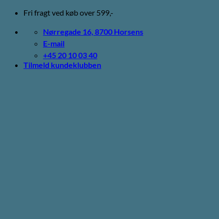
Fortsæt
Fri fragt ved køb over 599,-
til
indhold
Nørregade 16, 8700 Horsens
E-mail
+45 20 10 03 40
Tilmeld kundeklubben