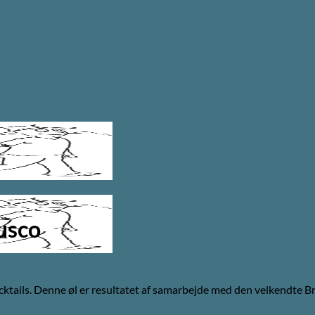
usco
cktails. Denne øl er resultatet af samarbejde med den velkendte Br