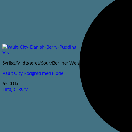
Vis
Syrligt/Vildtgæret/Sour/Berliner Weisse
Vault City Rødgrød med Fløde
65,00
kr.
Tilføj til kurv