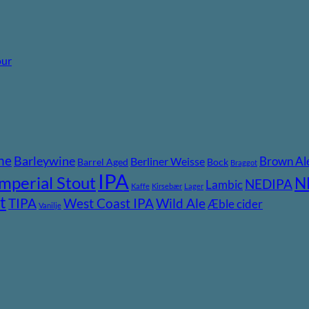
our
ne
Barleywine
Brown Al
Berliner Weisse
Barrel Aged
Bock
Braggot
IPA
Imperial Stout
N
NEDIPA
Lambic
Kaffe
Kirsebær
Lager
t
TIPA
Wild Ale
West Coast IPA
Æble cider
Vanilje