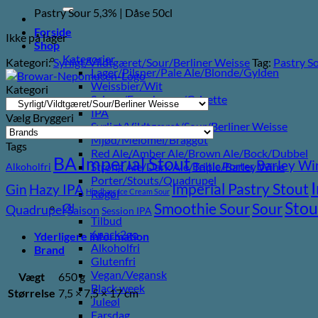
efter:
Pastry Sour 5,3% | Dåse 50cl
Forside
Ikke på lager
Shop
Kategorier
Kategori:
Syrligt/Vildtgæret/Sour/Berliner Weisse
Tag:
Pastry S
Lager/Pilsner/Pale Ale/Blonde/Gylden
Weissbier/Wit
Kategori
Saison/Farmhouse/Grisette
IPA
Vælg Bryggeri
Syrligt/Vildtgæret/Sour/Berliner Weisse
Mjød/Melomel/Braggot
Tags
Red Ale/Amber Ale/Brown Ale/Bock/Dubbel
BA Imperial Stout
Barley Wi
Baltic Porter
Strong Ale/Dark Ale/Triple/Barley Wine
Alkoholfri
Porter/Stouts/Quadrupel
Imperial Pastry Stout
Gin
Hazy IPA
Hindbær
Ice Cream Sour
Røgøl
Stou
Sour
Smoothie Sour
Øl
Quadrupel
Saison
Session IPA
Tilbud
6pack2go
Yderligere information
Alkoholfri
Brand
Glutenfri
Vegan/Vegansk
Vægt
650 g
Black week
Størrelse
7,5 × 7,5 × 17 cm
Juleøl
Farsdag