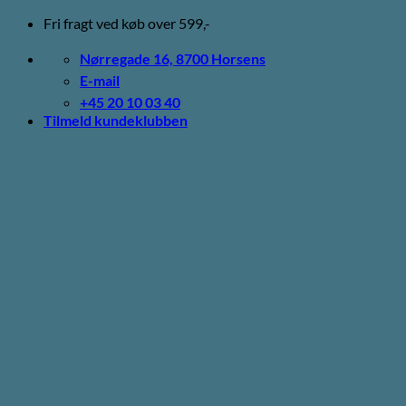
Fortsæt
Fri fragt ved køb over 599,-
til
indhold
Nørregade 16, 8700 Horsens
E-mail
+45 20 10 03 40
Tilmeld kundeklubben