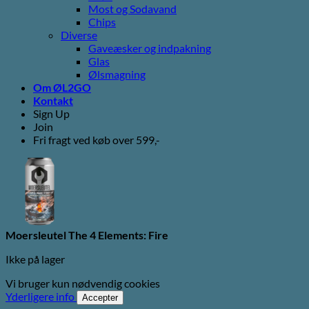
Most og Sodavand
Chips
Diverse
Gaveæsker og indpakning
Glas
Ølsmagning
Om ØL2GO
Kontakt
Sign Up
Join
Fri fragt ved køb over 599,-
Moersleutel The 4 Elements: Fire
Ikke på lager
Vi bruger kun nødvendig cookies
Yderligere info
Accepter