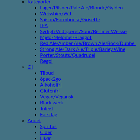
Kategorier
Lager/Pilsner/Pale Ale/Blonde/Gylden
Weissbier/Wit
Saison/Farmhouse/Grisette
IPA
Syrligt/Vildtgæret/Sour/Berliner Weisse
Mjød/Melomel/Braggot
Red Ale/Amber Ale/Brown Ale/Bock/Dubbel
Strong Ale/Dark Ale/Triple/Barley Wine
Porter/Stouts/Quadrupel
Røgøl
Øl
Tilbud
6pack2go
Alkoholfri
Glutenfri
Vegan/Vegansk
Black week
Juleøl
Farsdag
Andet
Spiritus
Cider
Likør