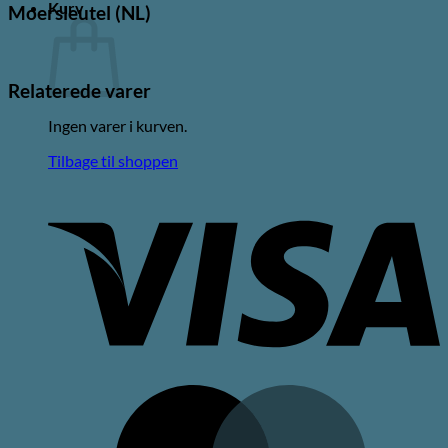
Kurv
Moersleutel (NL)
Relaterede varer
Ingen varer i kurven.
Tilbage til shoppen
V
M