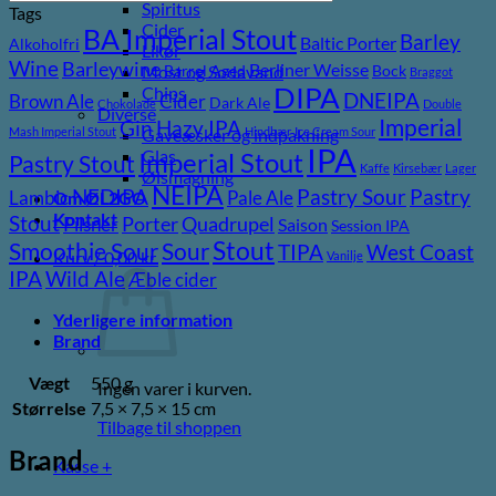
Spiritus
Tags
Cider
BA Imperial Stout
Barley
Baltic Porter
Alkoholfri
Likør
Wine
Barleywine
Berliner Weisse
Barrel Aged
Bock
Most og Sodavand
Braggot
DIPA
Chips
DNEIPA
Brown Ale
Cider
Dark Ale
Chokolade
Double
Diverse
Imperial
Gin
Hazy IPA
Mash Imperial Stout
Hindbær
Ice Cream Sour
Gaveæsker og indpakning
IPA
Glas
Imperial Stout
Pastry Stout
Kaffe
Kirsebær
Lager
Ølsmagning
NEIPA
Pastry
NEDIPA
Pastry Sour
Lambic
Pale Ale
Om ØL2GO
Kontakt
Stout
Pilsner
Porter
Quadrupel
Saison
Session IPA
Stout
Sour
Smoothie Sour
TIPA
West Coast
Kurv /
0,00
kr.
Vanilje
Wild Ale
IPA
Æble cider
Yderligere information
Brand
Vægt
550 g
Ingen varer i kurven.
Størrelse
7,5 × 7,5 × 15 cm
Tilbage til shoppen
Brand
Kasse
+