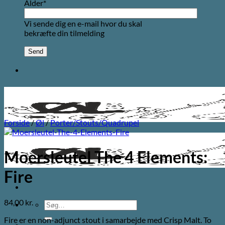
Alder*
Vi sende dig en e-mail hvor du skal
bekræfte din tilmelding
Forside
/
Øl
/
Porter/Stouts/Quadrupel
Moersleutel The 4 Elements:
Fire
84,00
kr.
Søg
efter:
Fire er en non-adjunct stout i samarbejde med Crisp Malt. To