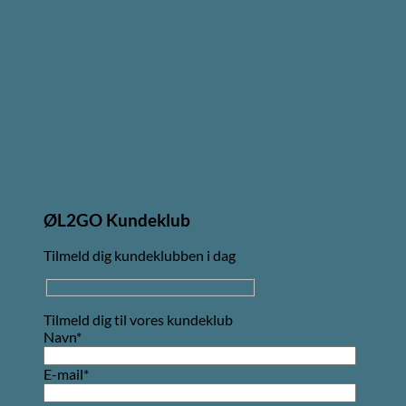
ØL2GO Kundeklub
Tilmeld dig kundeklubben i dag
Tilmeld dig til vores kundeklub
Navn*
E-mail*