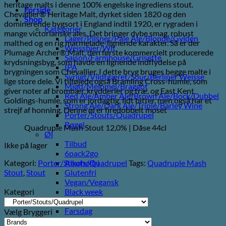
heritage malts i denne 100% engelske ingrediens stout.
Forside
Chevallier® Heritage Malt, dyrket siden 1820 og den
Shop
dominerende bygsort i England indtil 1920, er rygraden i
Kategorier
mange victorianske ales. Det bringer dybe smag, robust
Lager/Pilsner/Pale Ale/Blonde/Gylden
malthed og en rig marmelade-lignende karakter. Så er der
Weissbier/Wit
Plumage Archer® Malt, den første kommercielt producerede
Saison/Farmhouse/Grisette
krydsningsbyg, som havde en lignende indflydelse på
IPA
brygningen som Chevallier. I dette bryg bruges begge malte i
Syrligt/Vildtgæret/Sour/Berliner Weisse
lige store dele. Vi tilføjede også Bramling Cross-humle, som
Mjød/Melomel/Braggot
giver noter af brombær, krydderier og træ, og East Kent
Red Ale/Amber Ale/Brown Ale/Bock/Dubbel
Goldings-humle, som er jordagtig, lidt bitter, men også har et
Strong Ale/Dark Ale/Triple/Barley Wine
strejf af honning. Denne øl er firedobbelt moset
Porter/Stouts/Quadrupel
Røgøl
Quadruple Mash Stout 12,0% | Dåse 44cl
Øl
Tilbud
Ikke på lager
6pack2go
Kategori:
Porter/Stouts/Quadrupel
Tags:
Quadruple Mash
Alkoholfri
Stout
,
Stout
Glutenfri
Vegan/Vegansk
Kategori
Black week
Juleøl
Farsdag
Vælg Bryggeri
Andet