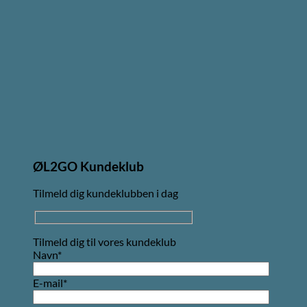
ØL2GO Kundeklub
Tilmeld dig kundeklubben i dag
Tilmeld dig til vores kundeklub
Navn*
E-mail*