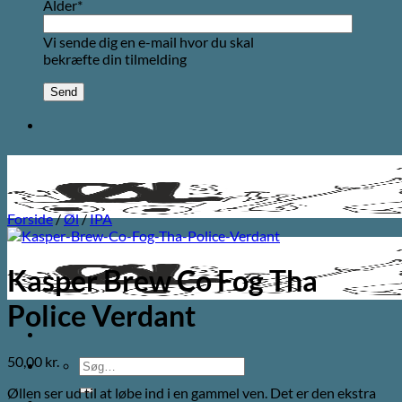
Alder*
Vi sende dig en e-mail hvor du skal
bekræfte din tilmelding
Forside
/
Øl
/
IPA
Kasper Brew Co Fog Tha
Police Verdant
50,00
kr.
Søg
efter:
Øllen ser ud til at løbe ind i en gammel ven. Det er den ekstra