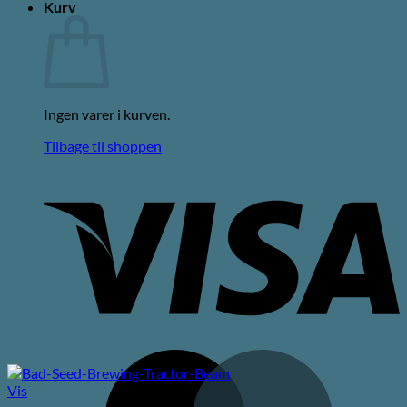
Kurv
Ingen varer i kurven.
Tilbage til shoppen
V
M
Vis