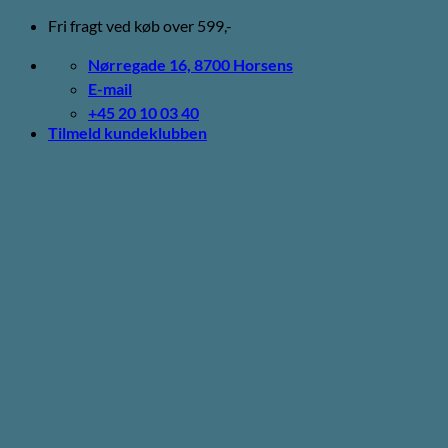
Fortsæt
Fri fragt ved køb over 599,-
til
indhold
Nørregade 16, 8700 Horsens
E-mail
+45 20 10 03 40
Tilmeld kundeklubben