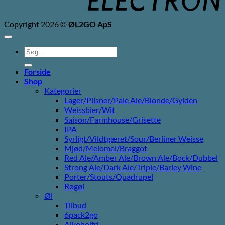
Copyright 2026 ©
ØL2GO ApS
Søg
efter:
Forside
Shop
Kategorier
Lager/Pilsner/Pale Ale/Blonde/Gylden
Weissbier/Wit
Saison/Farmhouse/Grisette
IPA
Syrligt/Vildtgæret/Sour/Berliner Weisse
Mjød/Melomel/Braggot
Red Ale/Amber Ale/Brown Ale/Bock/Dubbel
Strong Ale/Dark Ale/Triple/Barley Wine
Porter/Stouts/Quadrupel
Røgøl
Øl
Tilbud
6pack2go
Alkoholfri