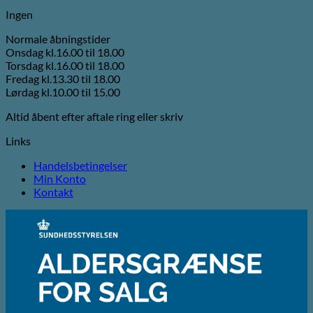
Ingen
Normale åbningstider
Onsdag kl.16.00 til 18.00
Torsdag kl.16.00 til 18.00
Fredag kl.13.30 til 18.00
Lørdag kl.10.00 til 15.00
Altid åbent efter aftale ring eller skriv
Links
Handelsbetingelser
Min Konto
Kontakt