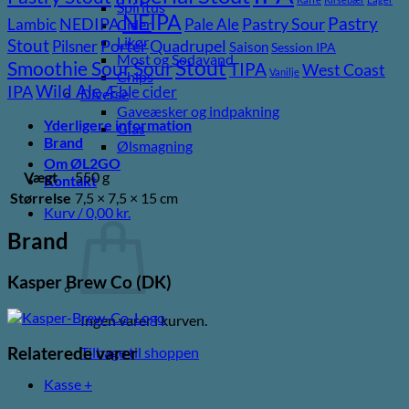
Spiritus
NEIPA
Pastry
NEDIPA
Pastry Sour
Lambic
Pale Ale
Cider
Likør
Stout
Porter
Quadrupel
Pilsner
Saison
Session IPA
Most og Sodavand
Stout
Sour
Smoothie Sour
TIPA
West Coast
Vanilje
Chips
Wild Ale
IPA
Æble cider
Diverse
Gaveæsker og indpakning
Yderligere information
Glas
Brand
Ølsmagning
Om ØL2GO
Vægt
550 g
Kontakt
Størrelse
7,5 × 7,5 × 15 cm
Kurv /
0,00
kr.
Brand
Kasper Brew Co (DK)
Ingen varer i kurven.
Tilbage til shoppen
Relaterede varer
Kasse
+