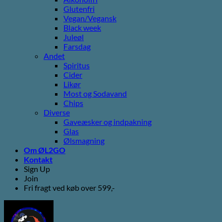
Glutenfri
Vegan/Vegansk
Black week
Juleøl
Farsdag
Andet
Spiritus
Cider
Likør
Most og Sodavand
Chips
Diverse
Gaveæsker og indpakning
Glas
Ølsmagning
Om ØL2GO
Kontakt
Sign Up
Join
Fri fragt ved køb over 599,-