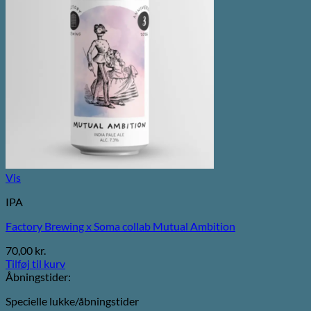
Vis
IPA
Factory Brewing x Soma collab Mutual Ambition
70,00
kr.
Tilføj til kurv
Åbningstider:
Specielle lukke/åbningstider