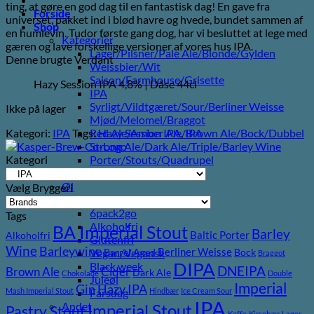
ting, at gøre en god dag til en fantastisk dag! En gave fra
Forside
universet, pakket ind i blød havre og hvede, bundet sammen af ​​
Shop
en humlevin. Tudor første gang dog, har vi besluttet at lege med
Kategorier
gæren og lave forskellige versioner af vores hus IPA.
Lager/Pilsner/Pale Ale/Blonde/Gylden
Denne brugte Verdant
Weissbier/Wit
Saison/Farmhouse/Grisette
Hazy Session IPA 4,8% | Dåse 44cl
IPA
Syrligt/Vildtgæret/Sour/Berliner Weisse
Ikke på lager
Mjød/Melomel/Braggot
Kategori:
IPA
Tags:
Hazy Session IPA
,
IPA
Red Ale/Amber Ale/Brown Ale/Bock/Dubbel
Strong Ale/Dark Ale/Triple/Barley Wine
Kategori
Porter/Stouts/Quadrupel
Røgøl
Øl
Vælg Bryggeri
Tilbud
6pack2go
Tags
Alkoholfri
BA Imperial Stout
Barley
Baltic Porter
Alkoholfri
Glutenfri
Wine
Barleywine
Berliner Weisse
Vegan/Vegansk
Barrel Aged
Bock
Braggot
DIPA
Black week
DNEIPA
Brown Ale
Cider
Dark Ale
Chokolade
Double
Juleøl
Imperial
Gin
Hazy IPA
Mash Imperial Stout
Hindbær
Ice Cream Sour
Farsdag
IPA
Andet
Imperial Stout
Pastry Stout
Kaffe
Kirsebær
Lager